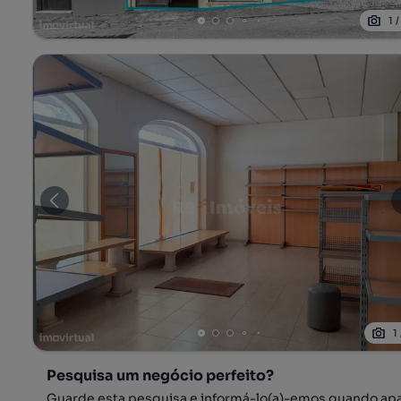
1
1
Pesquisa um negócio perfeito?
Guarde esta pesquisa e informá-lo(a)-emos quando ap