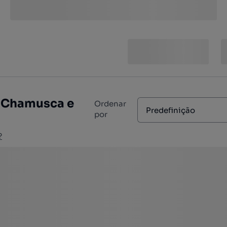
: Chamusca e
Ordenar
Predefinição
por
?