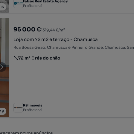
Falcão Real Estate Agency
Profissional
/
15
95 000 €
1319,44 €/m²
Loja com 72 m2 e terraço - Chamusca
Rua Sousa Girão, Chamusca e Pinheiro Grande, Chamusca, Sa
72 m²
rés do chão
Preço por metro quadrado
Andar
RB Imóveis
Profissional
/
9
arecerem novos anúncios