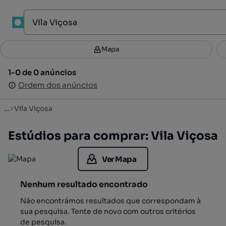
1
Mapa
Mapa
Filtros
Guardar pesquisa
2
1-0 de 0 anúncios
1-0 de 0 anúncios
Ordenar
Ordem dos anúncios
Ordem dos anúncios
...
Vila Viçosa
Estúdios para comprar: Vila Viçosa
Ver Mapa
Nenhum resultado encontrado
Não encontrámos resultados que correspondam à
sua pesquisa. Tente de novo com outros critérios
de pesquisa.