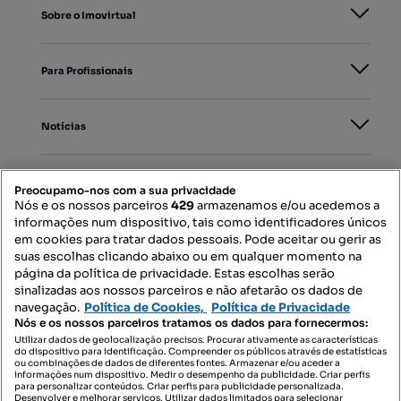
Sobre o Imovirtual
Para Profissionais
Notícias
PORTAIS
Preocupamo-nos com a sua privacidade
Nós e os nossos parceiros
429
armazenamos e/ou acedemos a
informações num dispositivo, tais como identificadores únicos
Mapa do Site
em cookies para tratar dados pessoais. Pode aceitar ou gerir as
suas escolhas clicando abaixo ou em qualquer momento na
página da política de privacidade. Estas escolhas serão
sinalizadas aos nossos parceiros e não afetarão os dados de
Contacte-nos
navegação.
Política de Cookies,
Política de Privacidade
Nós e os nossos parceiros tratamos os dados para fornecermos:
Utilizar dados de geolocalização precisos. Procurar ativamente as características
do dispositivo para identificação. Compreender os públicos através de estatísticas
SIGA-NOS:
ou combinações de dados de diferentes fontes. Armazenar e/ou aceder a
informações num dispositivo. Medir o desempenho da publicidade. Criar perfis
para personalizar conteúdos. Criar perfis para publicidade personalizada.
Desenvolver e melhorar serviços. Utilizar dados limitados para selecionar