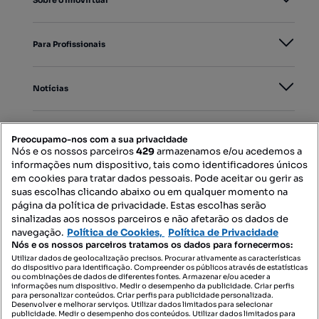
Sobre o Imovirtual
Para Profissionais
Notícias
PORTAIS
Preocupamo-nos com a sua privacidade
Nós e os nossos parceiros
429
armazenamos e/ou acedemos a
informações num dispositivo, tais como identificadores únicos
Mapa do Site
em cookies para tratar dados pessoais. Pode aceitar ou gerir as
suas escolhas clicando abaixo ou em qualquer momento na
página da política de privacidade. Estas escolhas serão
sinalizadas aos nossos parceiros e não afetarão os dados de
Contacte-nos
navegação.
Política de Cookies,
Política de Privacidade
Nós e os nossos parceiros tratamos os dados para fornecermos:
Utilizar dados de geolocalização precisos. Procurar ativamente as características
do dispositivo para identificação. Compreender os públicos através de estatísticas
SIGA-NOS:
ou combinações de dados de diferentes fontes. Armazenar e/ou aceder a
informações num dispositivo. Medir o desempenho da publicidade. Criar perfis
para personalizar conteúdos. Criar perfis para publicidade personalizada.
Desenvolver e melhorar serviços. Utilizar dados limitados para selecionar
publicidade. Medir o desempenho dos conteúdos. Utilizar dados limitados para