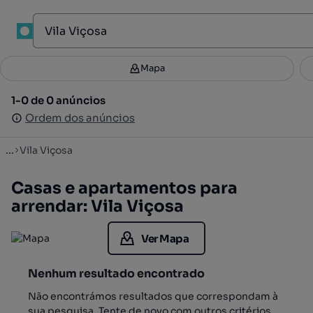
1
Mapa
Mapa
Filtros
Guardar pesquisa
2
1-0 de 0 anúncios
1-0 de 0 anúncios
Ordenar
Ordem dos anúncios
Ordem dos anúncios
...
Vila Viçosa
Casas e apartamentos para
arrendar: Vila Viçosa
Ver Mapa
Nenhum resultado encontrado
Não encontrámos resultados que correspondam à
sua pesquisa. Tente de novo com outros critérios