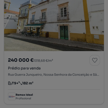
240 000 €
1318,68 €/m²
Prédio para venda
Rua Guerra Junqueiro, Nossa Senhora da Conceição e São Bartolomeu, Vila Viçosa, Évora
T9+
182 m²
Tipologia
Preço por metro quadrado
Remax Ideal
Profissional