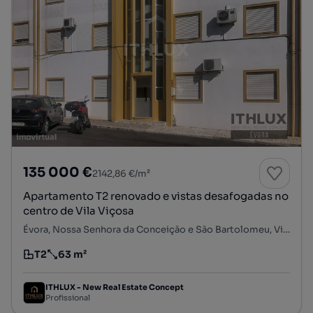
135 000 €
2142,86 €/m²
Apartamento T2 renovado e vistas desafogadas no
centro de Vila Viçosa
Évora, Nossa Senhora da Conceição e São Bartolomeu, Vila Viçosa, Évora
T2
63 m²
Tipologia
Preço por metro quadrado
ITHLUX - New Real Estate Concept
Profissional