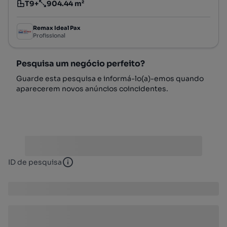
T9+
904.44 m²
Tipologia
Preço por metro quadrado
Remax Ideal Pax
Profissional
Pesquisa um negócio perfeito?
Guarde esta pesquisa e informá-lo(a)-emos quando
aparecerem novos anúncios coincidentes.
ID de pesquisa
ID de pesquisa