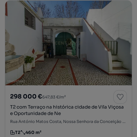
298 000 €
647,83 €/m²
T2 com Terraço na histórica cidade de Vila Viçosa
e Oportunidade de Ne
Rua António Matos Costa, Nossa Senhora da Conceição e São Bartolomeu, Vila Viçosa, Évora
T2
460 m²
Tipologia
Preço por metro quadrado