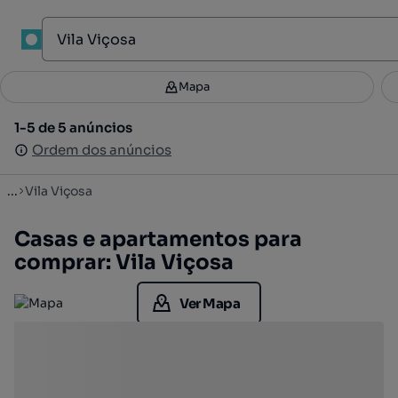
1
Mapa
Mapa
Filtros
Guardar pesquisa
1
1-5 de 5 anúncios
1-5 de 5 anúncios
Ordenar
Ordem dos anúncios
Ordem dos anúncios
...
Vila Viçosa
Casas e apartamentos para
comprar: Vila Viçosa
Ver Mapa