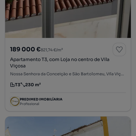
189 000 €
821,74 €/m²
Apartamento T3, com Loja no centro de Vila
Viçosa
Nossa Senhora da Conceição e São Bartolomeu, Vila Viçosa, Évora
T3
230 m²
Tipologia
Preço por metro quadrado
PREDIMED IMOBILÍARIA
Profissional