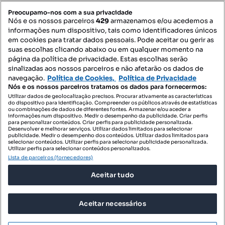
PORTAIS
Preocupamo-nos com a sua privacidade
Nós e os nossos parceiros
429
armazenamos e/ou acedemos a
informações num dispositivo, tais como identificadores únicos
Mapa do Site
em cookies para tratar dados pessoais. Pode aceitar ou gerir as
suas escolhas clicando abaixo ou em qualquer momento na
página da política de privacidade. Estas escolhas serão
sinalizadas aos nossos parceiros e não afetarão os dados de
Contacte-nos
navegação.
Política de Cookies,
Política de Privacidade
Nós e os nossos parceiros tratamos os dados para fornecermos:
Utilizar dados de geolocalização precisos. Procurar ativamente as características
do dispositivo para identificação. Compreender os públicos através de estatísticas
SIGA-NOS:
ou combinações de dados de diferentes fontes. Armazenar e/ou aceder a
informações num dispositivo. Medir o desempenho da publicidade. Criar perfis
para personalizar conteúdos. Criar perfis para publicidade personalizada.
Desenvolver e melhorar serviços. Utilizar dados limitados para selecionar
publicidade. Medir o desempenho dos conteúdos. Utilizar dados limitados para
selecionar conteúdos. Utilizar perfis para selecionar publicidade personalizada.
DESCARREGAR NA:
Utilizar perfis para selecionar conteúdos personalizados.
Lista de parceiros (fornecedores)
Aceitar tudo
Aceitar necessários
© 2026 Imovirtual.com, OLX Portugal, S.A.
TERMOS DE UTILIZAÇÃO