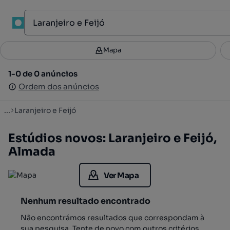
1
Mapa
Mapa
Filtros
Guardar pesquisa
3
1-0 de 0 anúncios
1-0 de 0 anúncios
Ordenar
Ordem dos anúncios
Ordem dos anúncios
...
Laranjeiro e Feijó
Estúdios novos: Laranjeiro e Feijó,
Almada
Ver Mapa
Nenhum resultado encontrado
Não encontrámos resultados que correspondam à
sua pesquisa. Tente de novo com outros critérios