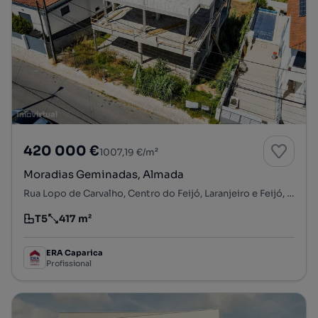
420 000 €
1007,19 €/m²
Moradias Geminadas, Almada
Rua Lopo de Carvalho, Centro do Feijó, Laranjeiro e Feijó, Almada, Setúbal
T5
417 m²
Tipologia
Preço por metro quadrado
ERA Caparica
Profissional