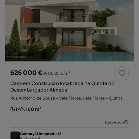
625 000 €
3906,25 €/m²
Casa em Construção localizada na Quinta do
Desembargador Almada
Rua António de Sousa - Vale Flores, Vale Flores - Quinta do Chiado, Laranjeiro e Feijó, Almada, Setúbal
T4
160 m²
Tipologia
Preço por metro quadrado
Destacado
Century21 Imopredial 2
Profissional