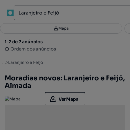
1
Mapa
Mapa
Filtros
Guardar pesquisa
3
1-2 de 2 anúncios
1-2 de 2 anúncios
Ordenar
Ordem dos anúncios
Ordem dos anúncios
...
Laranjeiro e Feijó
Moradias novos: Laranjeiro e Feijó,
Almada
Ver Mapa