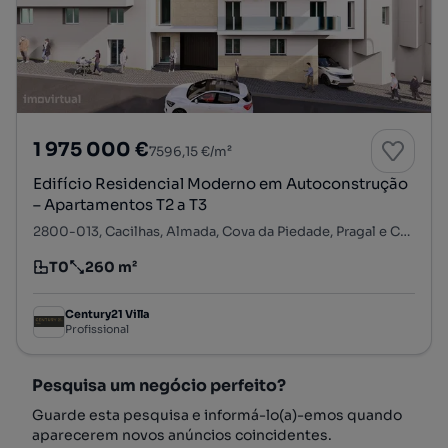
1 975 000 €
7596,15 €/m²
Edifício Residencial Moderno em Autoconstrução
– Apartamentos T2 a T3
2800-013, Cacilhas, Almada, Cova da Piedade, Pragal e Cacilhas, Almada, Setúbal
T0
260 m²
Tipologia
Preço por metro quadrado
Century21 Villa
Profissional
Pesquisa um negócio perfeito?
Guarde esta pesquisa e informá-lo(a)-emos quando
aparecerem novos anúncios coincidentes.