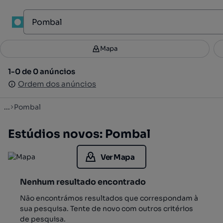
1
Mapa
Mapa
Filtros
Guardar pesquisa
3
1-0 de 0 anúncios
1-0 de 0 anúncios
Ordenar
Ordem dos anúncios
Ordem dos anúncios
...
Pombal
Estúdios novos: Pombal
Ver Mapa
Nenhum resultado encontrado
Não encontrámos resultados que correspondam à
sua pesquisa. Tente de novo com outros critérios
de pesquisa.