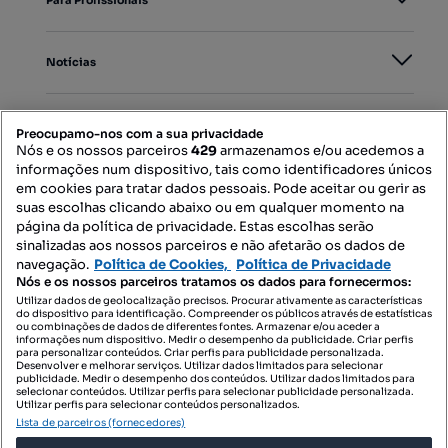
Para Profissionais
Notícias
PORTAIS
Preocupamo-nos com a sua privacidade
Nós e os nossos parceiros
429
armazenamos e/ou acedemos a
informações num dispositivo, tais como identificadores únicos
Mapa do Site
em cookies para tratar dados pessoais. Pode aceitar ou gerir as
suas escolhas clicando abaixo ou em qualquer momento na
página da política de privacidade. Estas escolhas serão
sinalizadas aos nossos parceiros e não afetarão os dados de
Contacte-nos
navegação.
Política de Cookies,
Política de Privacidade
Nós e os nossos parceiros tratamos os dados para fornecermos:
Utilizar dados de geolocalização precisos. Procurar ativamente as características
do dispositivo para identificação. Compreender os públicos através de estatísticas
SIGA-NOS:
ou combinações de dados de diferentes fontes. Armazenar e/ou aceder a
informações num dispositivo. Medir o desempenho da publicidade. Criar perfis
para personalizar conteúdos. Criar perfis para publicidade personalizada.
Desenvolver e melhorar serviços. Utilizar dados limitados para selecionar
publicidade. Medir o desempenho dos conteúdos. Utilizar dados limitados para
selecionar conteúdos. Utilizar perfis para selecionar publicidade personalizada.
DESCARREGAR NA:
Utilizar perfis para selecionar conteúdos personalizados.
Lista de parceiros (fornecedores)