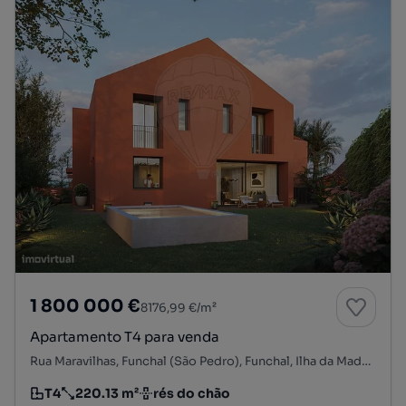
1 800 000 €
8176,99 €/m²
Apartamento T4 para venda
Rua Maravilhas, Funchal (São Pedro), Funchal, Ilha da Madeira
T4
220.13 m²
rés do chão
Tipologia
Preço por metro quadrado
Andar