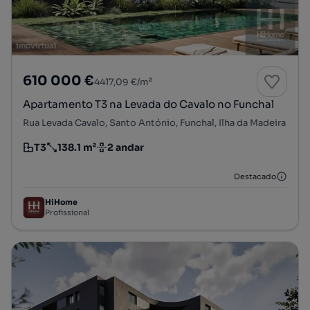
610 000 €
4417,09 €/m²
Apartamento T3 na Levada do Cavalo no Funchal
Rua Levada Cavalo, Santo António, Funchal, Ilha da Madeira
T3
138.1 m²
2 andar
Tipologia
Preço por metro quadrado
Andar
Destacado
HiHome
Profissional