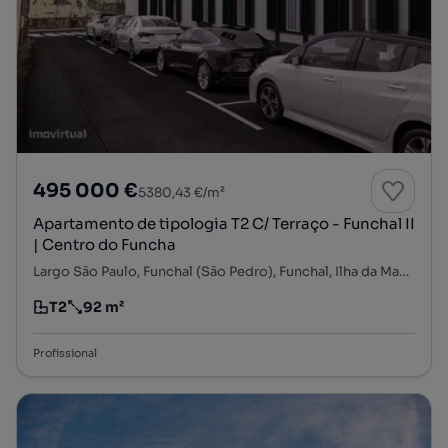
495 000 €
5380,43 €/m²
Apartamento de tipologia T2 C/ Terraço - Funchal II
| Centro do Funcha
Largo São Paulo, Funchal (São Pedro), Funchal, Ilha da Madeira
T2
92 m²
Tipologia
Preço por metro quadrado
Profissional