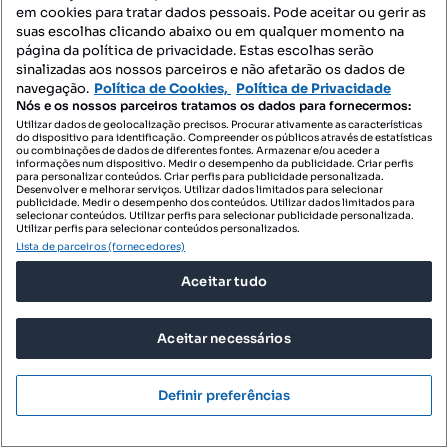
em cookies para tratar dados pessoais. Pode aceitar ou gerir as
Apartamento de tipologia T2 | Funchal II | Centro
suas escolhas clicando abaixo ou em qualquer momento na
do Funchal | Ilha da
página da política de privacidade. Estas escolhas serão
sinalizadas aos nossos parceiros e não afetarão os dados de
Largo São Paulo, Funchal (São Pedro), Funchal, Ilha da Madeira
navegação.
Política de Cookies,
Política de Privacidade
Nós e os nossos parceiros tratamos os dados para fornecermos:
T2
92 m²
Tipologia
Preço por metro quadrado
Utilizar dados de geolocalização precisos. Procurar ativamente as características
do dispositivo para identificação. Compreender os públicos através de estatísticas
ou combinações de dados de diferentes fontes. Armazenar e/ou aceder a
Profissional
informações num dispositivo. Medir o desempenho da publicidade. Criar perfis
para personalizar conteúdos. Criar perfis para publicidade personalizada.
Desenvolver e melhorar serviços. Utilizar dados limitados para selecionar
publicidade. Medir o desempenho dos conteúdos. Utilizar dados limitados para
selecionar conteúdos. Utilizar perfis para selecionar publicidade personalizada.
Utilizar perfis para selecionar conteúdos personalizados.
Lista de parceiros (fornecedores)
Aceitar tudo
Aceitar necessários
Definir preferências