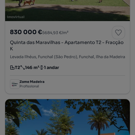
830 000 €
5684,93 €/m²
Quinta das Maravilhas - Apartamento T2 - Fracção
K
Levada Ilhéus, Funchal (São Pedro), Funchal, Ilha da Madeira
T2
146 m²
1 andar
Tipologia
Preço por metro quadrado
Andar
Zome Madeira
Profissional