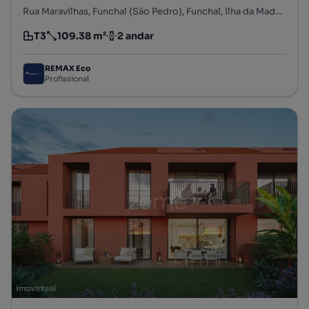
Rua Maravilhas, Funchal (São Pedro), Funchal, Ilha da Madeira
T3
109.38 m²
2 andar
Tipologia
Preço por metro quadrado
Andar
REMAX Eco
Profissional