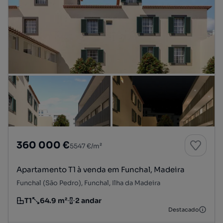
360 000 €
5547 €/m²
Apartamento T1 à venda em Funchal, Madeira
Funchal (São Pedro), Funchal, Ilha da Madeira
T1
64.9 m²
2 andar
Tipologia
Preço por metro quadrado
Andar
Destacado