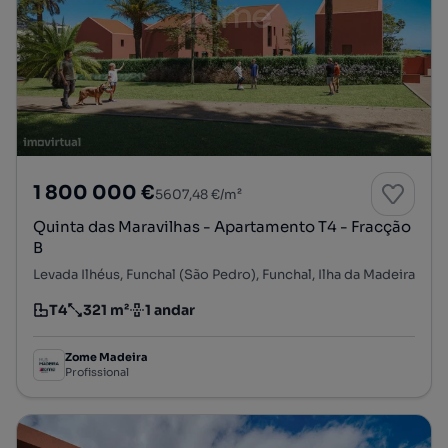
1 800 000 €
5607,48 €/m²
Quinta das Maravilhas - Apartamento T4 - Fracção
B
Levada Ilhéus, Funchal (São Pedro), Funchal, Ilha da Madeira
T4
321 m²
1 andar
Tipologia
Preço por metro quadrado
Andar
Zome Madeira
Profissional