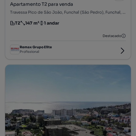
Apartamento T2 para venda
Travessa Pico de São João, Funchal (São Pedro), Funchal, Ilha da Madeira
T2
147 m²
1 andar
Tipologia
Preço por metro quadrado
Andar
Destacado
Remax Grupo Elite
Profissional