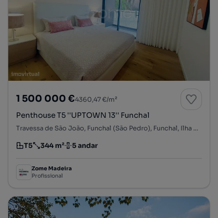
1 500 000 €
4360,47 €/m²
Penthouse T5 ''UPTOWN 13'' Funchal
Travessa de São João, Funchal (São Pedro), Funchal, Ilha da Madeira
T5
344 m²
5 andar
Tipologia
Preço por metro quadrado
Andar
Zome Madeira
Profissional