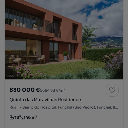
830 000 €
5684,93 €/m²
Quinta das Maravilhas Residence
Rua 1 - Bairro do Hospital, Funchal (São Pedro), Funchal, Ilha da Madeira
T3
146 m²
Tipologia
Preço por metro quadrado