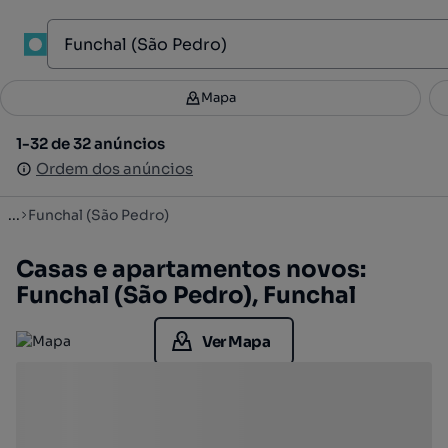
1
Mapa
Mapa
Filtros
Guardar pesquisa
2
1-32 de 32 anúncios
1-32 de 32 anúncios
Ordenar
Ordem dos anúncios
Ordem dos anúncios
...
Funchal (São Pedro)
Casas e apartamentos novos:
Funchal (São Pedro), Funchal
Ver Mapa