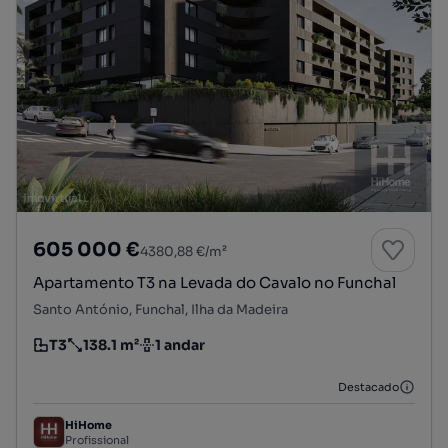
605 000 €
4380,88 €/m²
Apartamento T3 na Levada do Cavalo no Funchal
Santo António, Funchal, Ilha da Madeira
T3
138.1 m²
1 andar
Tipologia
Preço por metro quadrado
Andar
Destacado
HiHome
Profissional