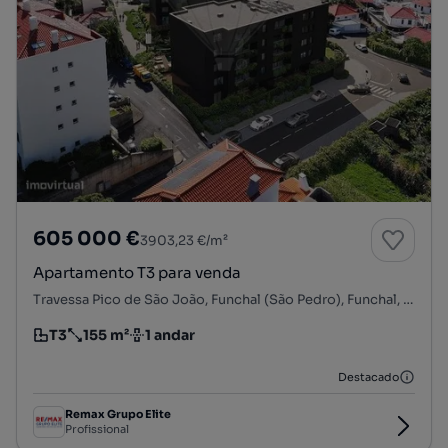
605 000 €
3903,23 €/m²
Apartamento T3 para venda
Travessa Pico de São João, Funchal (São Pedro), Funchal, Ilha da Madeira
T3
155 m²
1 andar
Tipologia
Preço por metro quadrado
Andar
Destacado
Remax Grupo Elite
Profissional