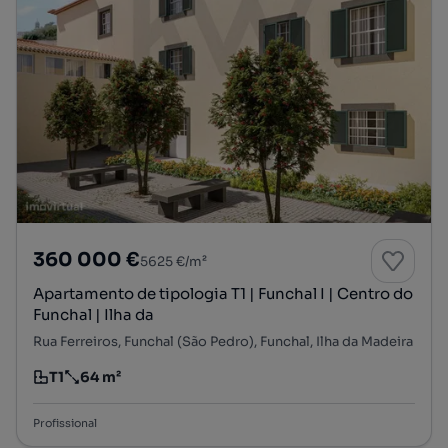
360 000 €
5625 €/m²
Apartamento de tipologia T1 | Funchal I | Centro do
Funchal | Ilha da
Rua Ferreiros, Funchal (São Pedro), Funchal, Ilha da Madeira
T1
64 m²
Tipologia
Preço por metro quadrado
Profissional