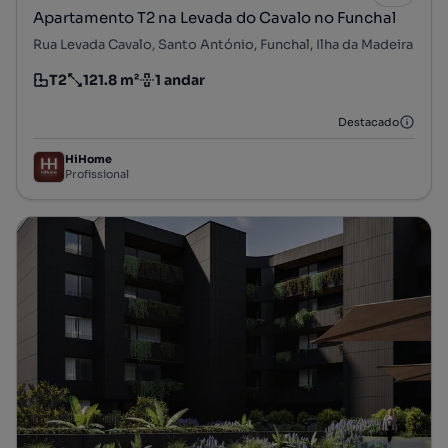
Apartamento T2 na Levada do Cavalo no Funchal
Rua Levada Cavalo, Santo António, Funchal, Ilha da Madeira
T2
121.8 m²
1 andar
Tipologia
Preço por metro quadrado
Andar
Destacado
HiHome
Profissional