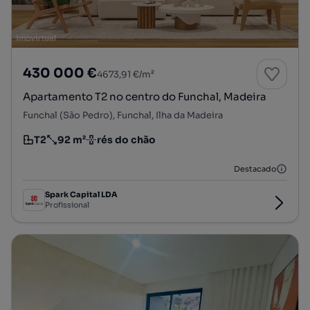
430 000 €
4673,91 €/m²
Apartamento T2 no centro do Funchal, Madeira
Funchal (São Pedro), Funchal, Ilha da Madeira
T2
92 m²
rés do chão
Tipologia
Preço por metro quadrado
Andar
Destacado
Spark Capital LDA
Profissional