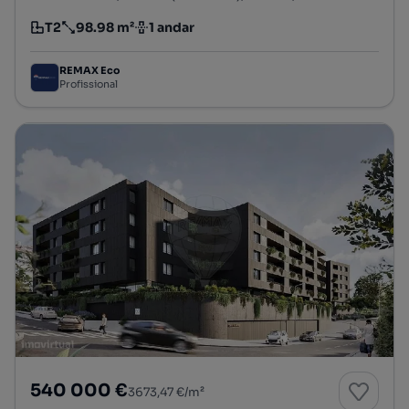
T2
98.98 m²
1 andar
Tipologia
Preço por metro quadrado
Andar
REMAX Eco
Profissional
540 000 €
3673,47 €/m²