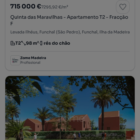
715 000 €
7295,92 €/m²
Quinta das Maravilhas - Apartamento T2 - Fracção
F
Levada Ilhéus, Funchal (São Pedro), Funchal, Ilha da Madeira
T2
98 m²
rés do chão
Tipologia
Preço por metro quadrado
Andar
Zome Madeira
Profissional