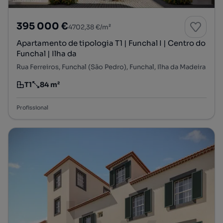
395 000 €
4702,38 €/m²
Apartamento de tipologia T1 | Funchal I | Centro do
Funchal | Ilha da
Rua Ferreiros, Funchal (São Pedro), Funchal, Ilha da Madeira
T1
84 m²
Tipologia
Preço por metro quadrado
Profissional