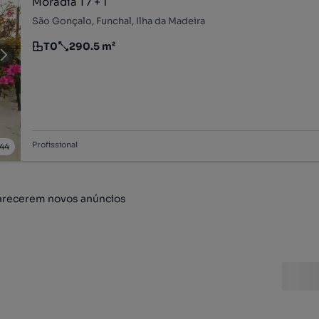
Moradia T7 + 1
São Gonçalo, Funchal, Ilha da Madeira
T0
290.5 m²
Tipologia
Preço por metro quadrado
Profissional
44
arecerem novos anúncios