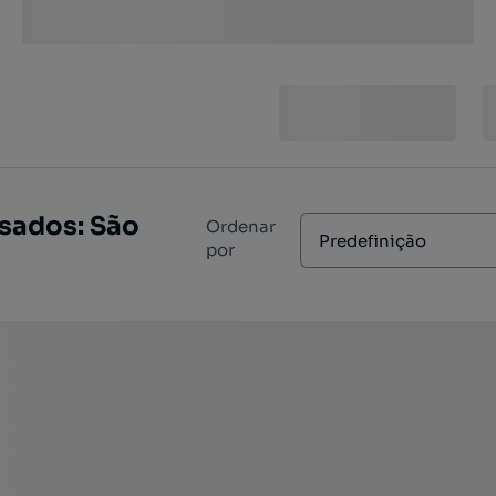
usados: São
Ordenar
Predefinição
por