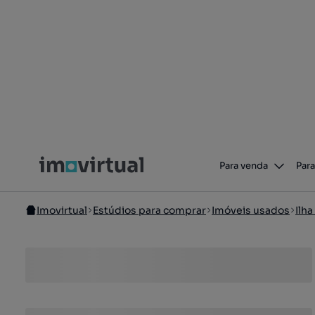
Para venda
Para
Imovirtual
Estúdios para comprar
Imóveis usados
Ilh