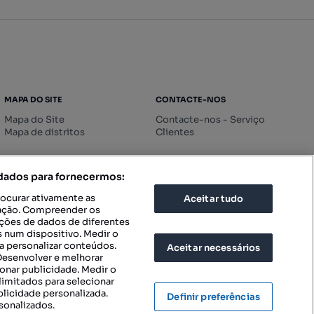
MAPA DO SITE
CONTACTE-NOS
Mapa do Site
Contacte-nos - Serviço
Mapa de distritos
Clientes
 dados para fornecermos:
rocurar ativamente as
Aceitar tudo
icação. Compreender os
ações de dados de diferentes
 num dispositivo. Medir o
a personalizar conteúdos.
Aceitar necessários
 Desenvolver e melhorar
ionar publicidade. Medir o
imitados para selecionar
blicidade personalizada.
Definir preferências
sonalizados.
IGURAÇÕES DE PRIVACIDADE