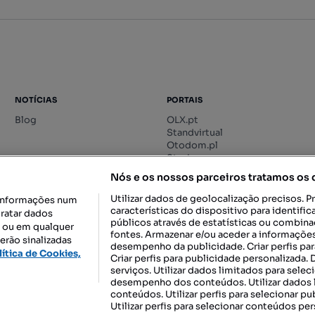
NOTÍCIAS
PORTAIS
Blog
OLX.pt
Standvirtual
Otodom.pl
Storia.ro
Nós e os nossos parceiros tratamos os
Utilizar dados de geolocalização precisos. P
informações num
características do dispositivo para identif
tratar dados
públicos através de estatísticas ou combin
o ou em qualquer
fontes. Armazenar e/ou aceder a informações
erão sinalizadas
desempenho da publicidade. Criar perfis par
DESCARREGAR NA:
lítica de Cookies,
Criar perfis para publicidade personalizada.
serviços. Utilizar dados limitados para selec
desempenho dos conteúdos. Utilizar dados l
conteúdos. Utilizar perfis para selecionar pu
Utilizar perfis para selecionar conteúdos per
gal, S.A.
TERMOS DE UTILIZAÇÃO
POLÍTICA DE PRIVACIDADE
CONF