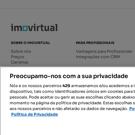
SOBRE O IMOVIRTUAL
PARA PROFISSIONAIS
Sobre nós
Vantagens para Profissionais
Preços
Integrações com CRM
Carreiras
Ajuda
Livro de Reclamações online
Preocupamo-nos com a sua privacidade
Regulamento dos Serviços
Digitais
Nós e os nossos parceiros
429
armazenamos e/ou acedemos a 
dispositivo, tais como identificadores únicos em cookies para 
pessoais. Pode aceitar ou gerir as suas escolhas clicando abaix
momento na página da política de privacidade. Estas escolhas s
SIGA-NOS:
aos nossos parceiros e não afetarão os dados de navegação.
Po
Política de Privacidade
© 2026 Imovirtual.com, OLX Portu