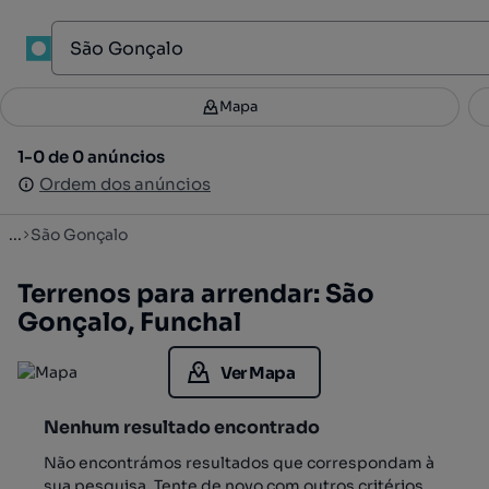
1
Mapa
Mapa
Filtros
Guardar pesquisa
3
1-0 de 0 anúncios
1-0 de 0 anúncios
Ordenar
Ordem dos anúncios
Ordem dos anúncios
...
São Gonçalo
Terrenos para arrendar: São
Gonçalo, Funchal
Ver Mapa
Nenhum resultado encontrado
Não encontrámos resultados que correspondam à
sua pesquisa. Tente de novo com outros critérios