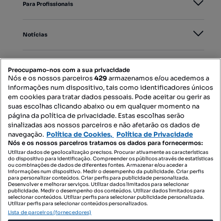
Para Profissionais
Notícias
PORTAIS
Preocupamo-nos com a sua privacidade
Nós e os nossos parceiros
429
armazenamos e/ou acedemos a
informações num dispositivo, tais como identificadores únicos
Mapa do Site
em cookies para tratar dados pessoais. Pode aceitar ou gerir as
suas escolhas clicando abaixo ou em qualquer momento na
página da política de privacidade. Estas escolhas serão
sinalizadas aos nossos parceiros e não afetarão os dados de
Contacte-nos
navegação.
Política de Cookies,
Política de Privacidade
Nós e os nossos parceiros tratamos os dados para fornecermos:
Utilizar dados de geolocalização precisos. Procurar ativamente as características
do dispositivo para identificação. Compreender os públicos através de estatísticas
SIGA-NOS:
ou combinações de dados de diferentes fontes. Armazenar e/ou aceder a
informações num dispositivo. Medir o desempenho da publicidade. Criar perfis
para personalizar conteúdos. Criar perfis para publicidade personalizada.
Desenvolver e melhorar serviços. Utilizar dados limitados para selecionar
publicidade. Medir o desempenho dos conteúdos. Utilizar dados limitados para
selecionar conteúdos. Utilizar perfis para selecionar publicidade personalizada.
DESCARREGAR NA:
Utilizar perfis para selecionar conteúdos personalizados.
Lista de parceiros (fornecedores)