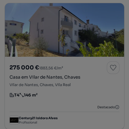
275 000 €
1883,56 €/m²
Casa em Vilar de Nantes, Chaves
Vilar de Nantes, Chaves, Vila Real
T4
146 m²
Tipologia
Preço por metro quadrado
Destacado
Century21 Isidoro Alves
Profissional