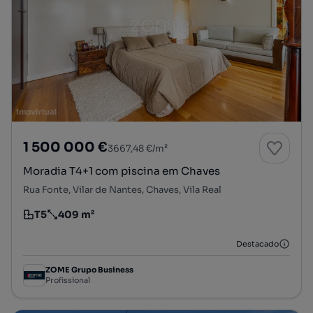
1 500 000 €
3667,48 €/m²
Moradia T4+1 com piscina em Chaves
Rua Fonte, Vilar de Nantes, Chaves, Vila Real
T5
409 m²
Tipologia
Preço por metro quadrado
Destacado
ZOME Grupo Business
Profissional