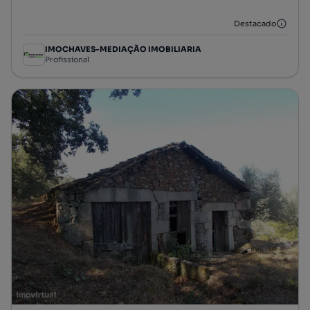
Tipologia
Preço por metro quadrado
Destacado
IMOCHAVES-MEDIAÇÃO IMOBILIARIA
Profissional