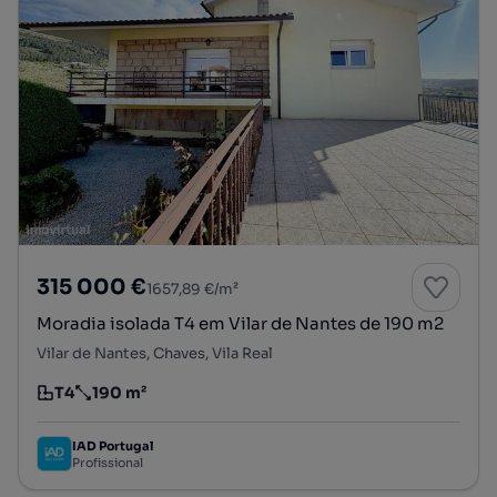
315 000 €
1657,89 €/m²
Moradia isolada T4 em Vilar de Nantes de 190 m2
Vilar de Nantes, Chaves, Vila Real
T4
190 m²
Tipologia
Preço por metro quadrado
IAD Portugal
Profissional