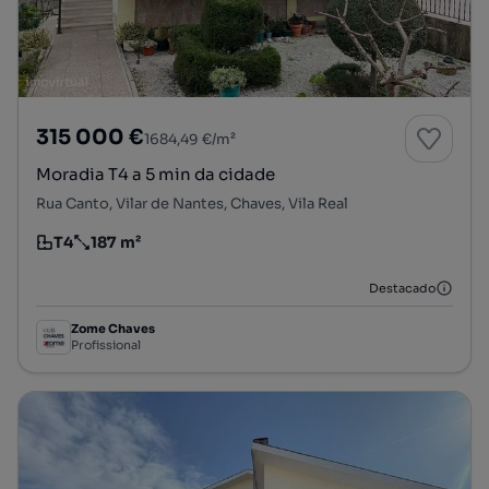
315 000 €
1684,49 €/m²
Moradia T4 a 5 min da cidade
Rua Canto, Vilar de Nantes, Chaves, Vila Real
T4
187 m²
Tipologia
Preço por metro quadrado
Destacado
Zome Chaves
Profissional