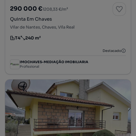
290 000 €
1208,33 €/m²
Quinta Em Chaves
Vilar de Nantes, Chaves, Vila Real
T4
240 m²
Tipologia
Preço por metro quadrado
Destacado
IMOCHAVES-MEDIAÇÃO IMOBILIARIA
Profissional