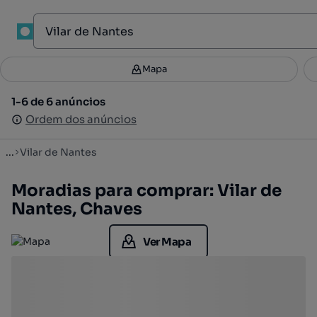
1
Mapa
Mapa
Filtros
Guardar pesquisa
2
1-6 de 6 anúncios
1-6 de 6 anúncios
Ordenar
Ordem dos anúncios
Ordem dos anúncios
...
Vilar de Nantes
Moradias para comprar: Vilar de
Nantes, Chaves
Ver Mapa