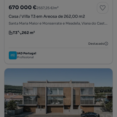
670 000 €
2557,25 €/m²
Casa / Villa T3 em Areosa de 262,00 m2
Santa Maria Maior e Monserrate e Meadela, Viana do Castelo, Viana do Castelo
T3
262 m²
Tipologia
Preço por metro quadrado
Destacado
IAD Portugal
Profissional