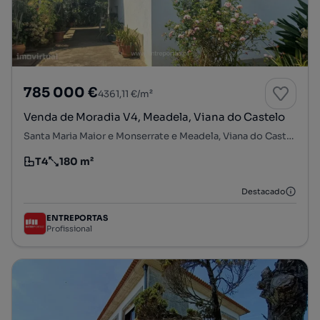
785 000 €
4361,11 €/m²
Venda de Moradia V4, Meadela, Viana do Castelo
Santa Maria Maior e Monserrate e Meadela, Viana do Castelo, Viana do Castelo
T4
180 m²
Tipologia
Preço por metro quadrado
Destacado
ENTREPORTAS
Profissional