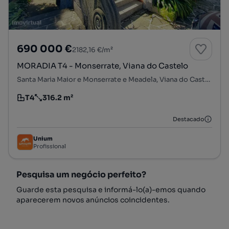
690 000 €
2182,16 €/m²
MORADIA T4 - Monserrate, Viana do Castelo
Santa Maria Maior e Monserrate e Meadela, Viana do Castelo, Viana do Castelo
T4
316.2 m²
Tipologia
Preço por metro quadrado
Destacado
Unium
Profissional
Pesquisa um negócio perfeito?
Guarde esta pesquisa e informá-lo(a)-emos quando
aparecerem novos anúncios coincidentes.