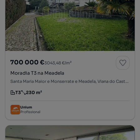
700 000 €
3043,48 €/m²
Moradia T3 na Meadela
Santa Maria Maior e Monserrate e Meadela, Viana do Castelo, Viana do Castelo
T3
230 m²
Tipologia
Preço por metro quadrado
Unium
Profissional