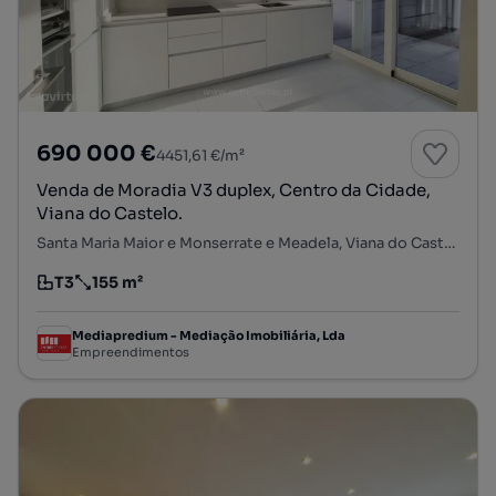
690 000 €
4451,61 €/m²
Venda de Moradia V3 duplex, Centro da Cidade,
Viana do Castelo.
Santa Maria Maior e Monserrate e Meadela, Viana do Castelo, Viana do Castelo
T3
155 m²
Tipologia
Preço por metro quadrado
Mediapredium - Mediação Imobiliária, Lda
Empreendimentos