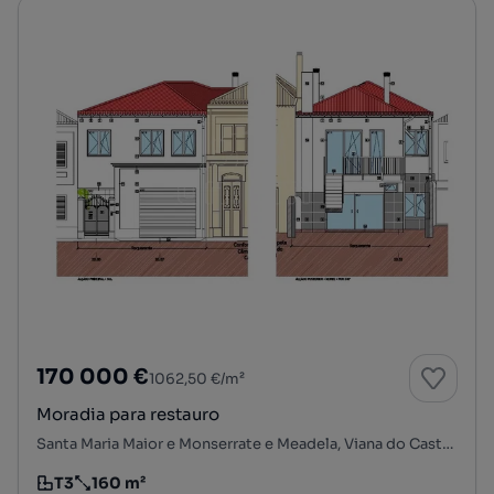
170 000 €
1062,50 €/m²
Moradia para restauro
Santa Maria Maior e Monserrate e Meadela, Viana do Castelo, Viana do Castelo
T3
160 m²
Tipologia
Preço por metro quadrado