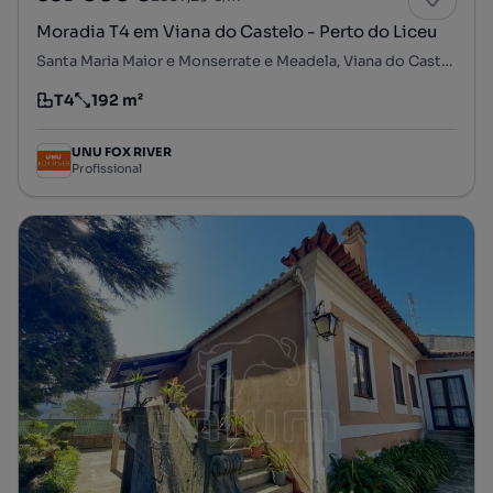
Moradia T4 em Viana do Castelo - Perto do Liceu
Santa Maria Maior e Monserrate e Meadela, Viana do Castelo, Viana do Castelo
T4
192 m²
Tipologia
Preço por metro quadrado
UNU FOX RIVER
Profissional