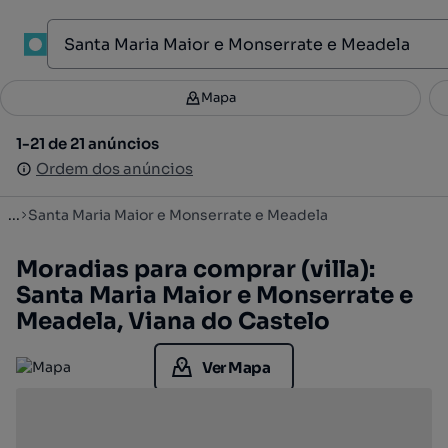
1
Mapa
Mapa
Filtros
Guardar pesquisa
3
1-21 de 21 anúncios
1-21 de 21 anúncios
Ordenar
Ordem dos anúncios
Ordem dos anúncios
...
Santa Maria Maior e Monserrate e Meadela
Moradias para comprar (villa):
Santa Maria Maior e Monserrate e
Meadela, Viana do Castelo
Ver Mapa