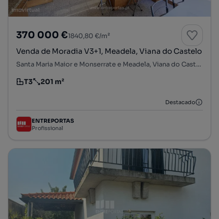
370 000 €
1840,80 €/m²
Venda de Moradia V3+1, Meadela, Viana do Castelo
Santa Maria Maior e Monserrate e Meadela, Viana do Castelo, Viana do Castelo
T3
201 m²
Tipologia
Preço por metro quadrado
Destacado
ENTREPORTAS
Profissional