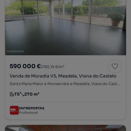
590 000 €
2185,19 €/m²
Venda de Moradia V5, Meadela, Viana do Castelo
Santa Maria Maior e Monserrate e Meadela, Viana do Castelo, Viana do Castelo
T5
270 m²
Tipologia
Preço por metro quadrado
ENTREPORTAS
Profissional