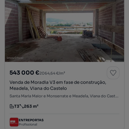
543 000 €
2064,64 €/m²
Venda de Moradia V3 em fase de construção,
Meadela, Viana do Castelo
Santa Maria Maior e Monserrate e Meadela, Viana do Castelo, Viana do Castelo
T3
263 m²
Tipologia
Preço por metro quadrado
ENTREPORTAS
Profissional