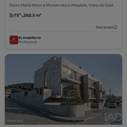
Santa Maria Maior e Monserrate e Meadela, Viana do Castelo, Viana do Castelo
T5
262.5 m²
Tipologia
Preço por metro quadrado
Destacado
EL Imobiliaria
Profissional