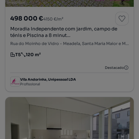
498 000 €
4150 €/m²
Moradia Independente com jardim, campo de
ténis e Piscina a 8 minut...
Rua do Moinho de Vidro - Meadela, Santa Maria Maior e Monserrate e Meadela, Viana do Castelo, Viana do Castelo
T5
120 m²
Tipologia
Preço por metro quadrado
Destacado
Vila Andorinha, Unipessoal LDA
Profissional