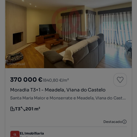
370 000 €
1840,80 €/m²
Moradia T3+1 - Meadela, Viana do Castelo
Santa Maria Maior e Monserrate e Meadela, Viana do Castelo, Viana do Castelo
T3
201 m²
Tipologia
Preço por metro quadrado
Destacado
EL Imobiliaria