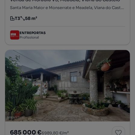
Santa Maria Maior e Monserrate e Meadela, Viana do Castelo, Viana do Castelo
T3
58 m²
Tipologia
Preço por metro quadrado
ENTREPORTAS
Profissional
685 000 €
6989,80 €/m²