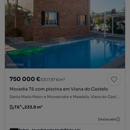
750 000 €
3207,87 €/m²
Moradia T6 com piscina em Viana do Castelo
Santa Maria Maior e Monserrate e Meadela, Viana do Castelo, Viana do Castelo
T6
233.8 m²
Tipologia
Preço por metro quadrado
Destacado