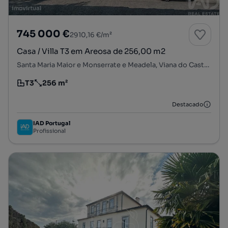
745 000 €
2910,16 €/m²
Casa / Villa T3 em Areosa de 256,00 m2
Santa Maria Maior e Monserrate e Meadela, Viana do Castelo, Viana do Castelo
T3
256 m²
Tipologia
Preço por metro quadrado
Destacado
IAD Portugal
Profissional