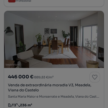
Profissional
446 000 €
1889,83 €/m²
Venda de extraordinária moradia V3, Meadela,
Viana do Castelo
Santa Maria Maior e Monserrate e Meadela, Viana do Castelo, Viana do Castelo
T3
236 m²
Tipologia
Preço por metro quadrado