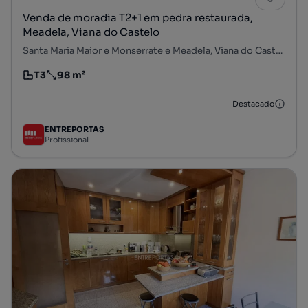
Venda de moradia T2+1 em pedra restaurada,
Meadela, Viana do Castelo
Santa Maria Maior e Monserrate e Meadela, Viana do Castelo, Viana do Castelo
T3
98 m²
Tipologia
Preço por metro quadrado
Destacado
ENTREPORTAS
Profissional