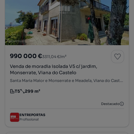
990 000 €
3311,04 €/m²
Venda de moradia isolada V5 c/ jardim,
Monserrate, Viana do Castelo
Santa Maria Maior e Monserrate e Meadela, Viana do Castelo, Viana do Castelo
T5
299 m²
Tipologia
Preço por metro quadrado
Destacado
ENTREPORTAS
Profissional