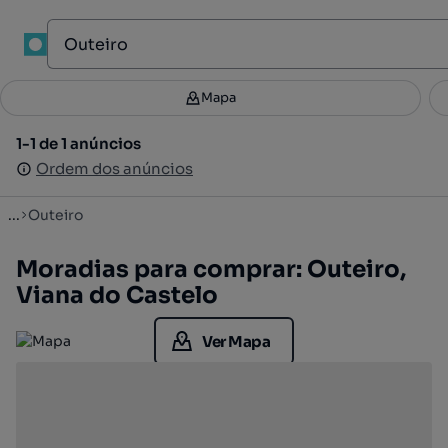
1
Mapa
Mapa
Filtros
Guardar pesquisa
2
1-1 de 1 anúncios
1-1 de 1 anúncios
Ordenar
Ordem dos anúncios
Ordem dos anúncios
...
Outeiro
Moradias para comprar: Outeiro,
Viana do Castelo
Ver Mapa