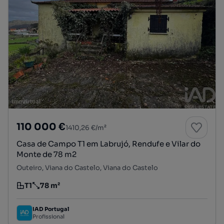
110 000 €
1410,26 €/m²
Casa de Campo T1 em Labrujó, Rendufe e Vilar do
Monte de 78 m2
Outeiro, Viana do Castelo, Viana do Castelo
T1
78 m²
Tipologia
Preço por metro quadrado
IAD Portugal
Profissional