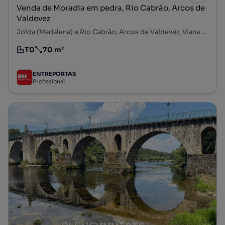
Venda de Moradia em pedra, Rio Cabrão, Arcos de
Valdevez
Jolda (Madalena) e Rio Cabrão, Arcos de Valdevez, Viana do Castelo
T0
70 m²
Tipologia
Preço por metro quadrado
ENTREPORTAS
Profissional