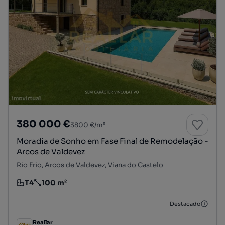
380 000 €
3800 €/m²
Moradia de Sonho em Fase Final de Remodelação -
Arcos de Valdevez
Rio Frio, Arcos de Valdevez, Viana do Castelo
T4
100 m²
Tipologia
Preço por metro quadrado
Destacado
Reallar