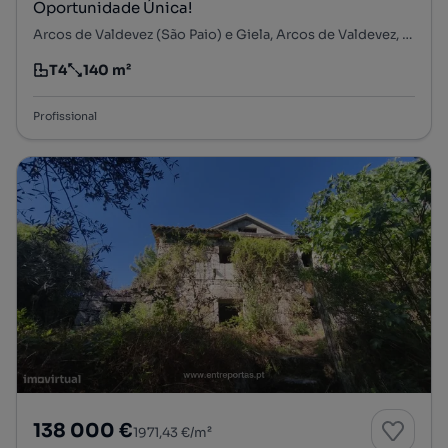
Oportunidade Única!
Arcos de Valdevez (São Paio) e Giela, Arcos de Valdevez, Viana do Castelo
T4
140 m²
Tipologia
Preço por metro quadrado
Profissional
138 000 €
1971,43 €/m²