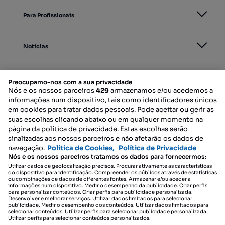
Para Profissionais
Notícias
PORTAIS
Preocupamo-nos com a sua privacidade
Nós e os nossos parceiros
429
armazenamos e/ou acedemos a
informações num dispositivo, tais como identificadores únicos
Mapa do Site
em cookies para tratar dados pessoais. Pode aceitar ou gerir as
suas escolhas clicando abaixo ou em qualquer momento na
página da política de privacidade. Estas escolhas serão
sinalizadas aos nossos parceiros e não afetarão os dados de
Contacte-nos
navegação.
Política de Cookies,
Política de Privacidade
Nós e os nossos parceiros tratamos os dados para fornecermos:
Utilizar dados de geolocalização precisos. Procurar ativamente as características
do dispositivo para identificação. Compreender os públicos através de estatísticas
SIGA-NOS:
ou combinações de dados de diferentes fontes. Armazenar e/ou aceder a
informações num dispositivo. Medir o desempenho da publicidade. Criar perfis
para personalizar conteúdos. Criar perfis para publicidade personalizada.
Desenvolver e melhorar serviços. Utilizar dados limitados para selecionar
publicidade. Medir o desempenho dos conteúdos. Utilizar dados limitados para
selecionar conteúdos. Utilizar perfis para selecionar publicidade personalizada.
DESCARREGAR NA:
Utilizar perfis para selecionar conteúdos personalizados.