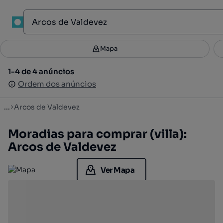
1
Mapa
Mapa
Filtros
Guardar pesquisa
3
1-4 de 4 anúncios
1-4 de 4 anúncios
Ordenar
Ordem dos anúncios
Ordem dos anúncios
...
Arcos de Valdevez
Moradias para comprar (villa):
Arcos de Valdevez
Ver Mapa