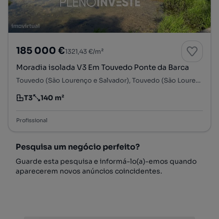
185 000 €
1321,43 €/m²
Moradia isolada V3 Em Touvedo Ponte da Barca
Touvedo (São Lourenço e Salvador), Touvedo (São Lourenço e Salvador), Ponte da Barca, Viana do Castelo
T3
140 m²
Tipologia
Preço por metro quadrado
Profissional
Pesquisa um negócio perfeito?
Guarde esta pesquisa e informá-lo(a)-emos quando
aparecerem novos anúncios coincidentes.