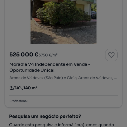
525 000 €
3750 €/m²
Moradia V4 Independente em Venda -
Oportunidade Única!
Arcos de Valdevez (São Paio) e Giela, Arcos de Valdevez, Viana do Castelo
T4
140 m²
Tipologia
Preço por metro quadrado
Profissional
Pesquisa um negócio perfeito?
Guarde esta pesquisa e informá-lo(a)-emos quando