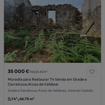
35 000 €
748,66 €/m²
Moradia para Restaurar T4 Venda em Grade e
Carralcova,Arcos de Valdeve
Grade e Carralcova, Arcos de Valdevez, Viana do Castelo
T4
46.75 m²
Tipologia
Preço por metro quadrado