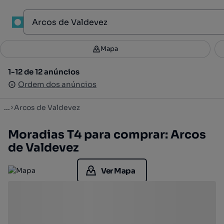
1
Mapa
Mapa
Filtros
Guardar pesquisa
3
1-12 de 12 anúncios
1-12 de 12 anúncios
Ordenar
Ordem dos anúncios
Ordem dos anúncios
...
Arcos de Valdevez
Moradias T4 para comprar: Arcos
de Valdevez
Ver Mapa