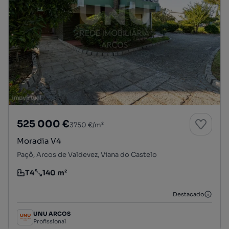
525 000 €
3750 €/m²
Moradia V4
Paçô, Arcos de Valdevez, Viana do Castelo
T4
140 m²
Tipologia
Preço por metro quadrado
Destacado
UNU ARCOS
Profissional