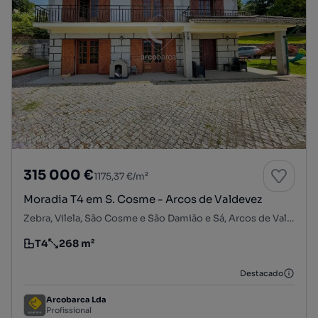
315 000 €
1175,37 €/m²
Moradia T4 em S. Cosme - Arcos de Valdevez
Zebra, Vilela, São Cosme e São Damião e Sá, Arcos de Valdevez, Viana do Castelo
T4
268 m²
Tipologia
Preço por metro quadrado
Destacado
Arcobarca Lda
Profissional