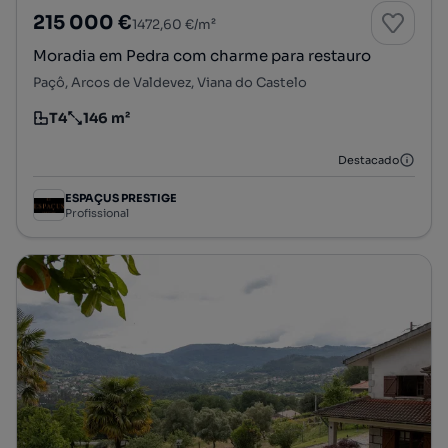
215 000 €
1472,60 €/m²
Moradia em Pedra com charme para restauro
Paçô, Arcos de Valdevez, Viana do Castelo
T4
146 m²
Tipologia
Preço por metro quadrado
Destacado
ESPAÇUS PRESTIGE
Profissional