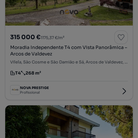
315 000 €
1175,37 €/m²
Moradia Independente T4 com Vista Panorâmica –
Arcos de Valdevez
Vilela, São Cosme e São Damião e Sá, Arcos de Valdevez, Viana do Castelo
T4
268 m²
Tipologia
Preço por metro quadrado
NOVA PRESTIGE
Profissional