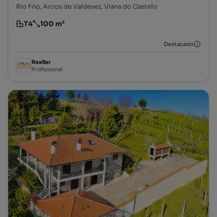
Rio Frio, Arcos de Valdevez, Viana do Castelo
T4
100 m²
Tipologia
Preço por metro quadrado
Destacado
Reallar
Profissional