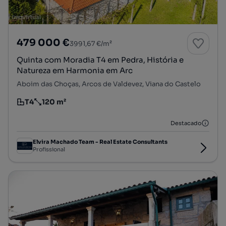
479 000 €
3991,67 €/m²
Quinta com Moradia T4 em Pedra, História e
Natureza em Harmonia em Arc
Aboim das Choças, Arcos de Valdevez, Viana do Castelo
T4
120 m²
Tipologia
Preço por metro quadrado
Destacado
Elvira Machado Team - Real Estate Consultants
Profissional