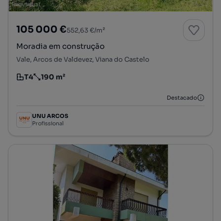
105 000 €
552,63 €/m²
Moradia em construção
Vale, Arcos de Valdevez, Viana do Castelo
T4
190 m²
Tipologia
Preço por metro quadrado
Destacado
UNU ARCOS
Profissional