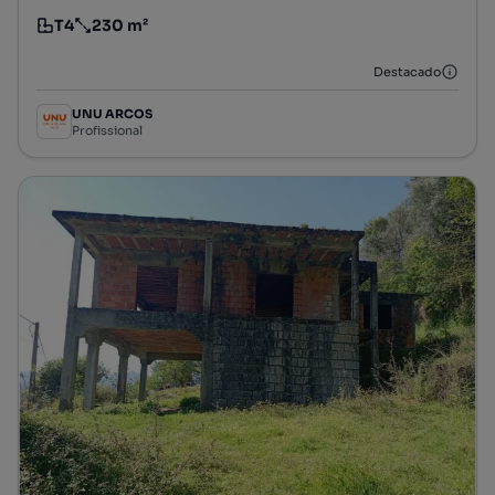
T4
230 m²
Tipologia
Preço por metro quadrado
Destacado
UNU ARCOS
Profissional