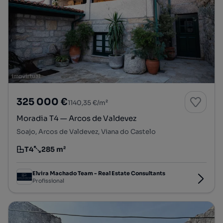
325 000 €
1140,35 €/m²
Moradia T4 — Arcos de Valdevez
Soajo, Arcos de Valdevez, Viana do Castelo
T4
285 m²
Tipologia
Preço por metro quadrado
Elvira Machado Team - Real Estate Consultants
Profissional