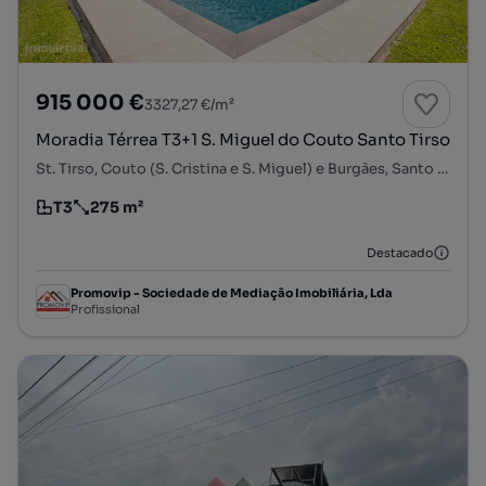
915 000 €
3327,27 €/m²
Moradia Térrea T3+1 S. Miguel do Couto Santo Tirso
St. Tirso, Couto (S. Cristina e S. Miguel) e Burgães, Santo Tirso, Porto
T3
275 m²
Tipologia
Preço por metro quadrado
Destacado
Promovip - Sociedade de Mediação Imobiliária, Lda
Profissional