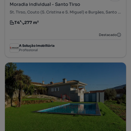
Moradia individual - Santo Tirso
St. Tirso, Couto (S. Cristina e S. Miguel) e Burgães, Santo Tirso, Porto
T4
277 m²
Tipologia
Preço por metro quadrado
Destacado
A Solução Imobiliária
Profissional