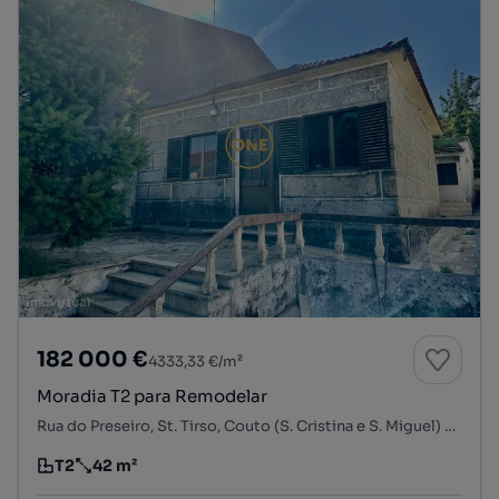
182 000 €
4333,33 €/m²
Moradia T2 para Remodelar
Rua do Preseiro, St. Tirso, Couto (S. Cristina e S. Miguel) e Burgães, Santo Tirso, Porto
T2
42 m²
Tipologia
Preço por metro quadrado