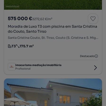
575 000 €
3272,62 €/m²
Moradia de Luxo T3 com piscina em Santa Cristina
do Couto, Santo Tirso
Santa Cristina Couto, St. Tirso, Couto (S. Cristina e S. Miguel) e Burgães, Santo Tirso, Porto
T3
175.7 m²
Tipologia
Preço por metro quadrado
Destacado
imocarisma mediação imobiliária
Profissional