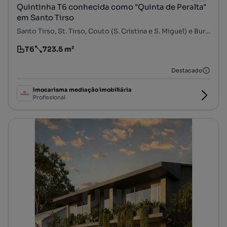
Quintinha T6 conhecida como "Quinta de Peralta"
em Santo Tirso
Santo Tirso, St. Tirso, Couto (S. Cristina e S. Miguel) e Burgães, Santo Tirso, Porto
T6
723.5 m²
Tipologia
Preço por metro quadrado
Destacado
imocarisma mediação imobiliária
Profissional