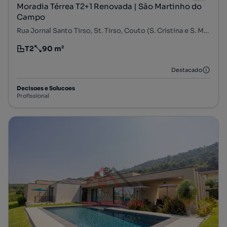
Moradia Térrea T2+1 Renovada | São Martinho do
Campo
Rua Jornal Santo Tirso, St. Tirso, Couto (S. Cristina e S. Miguel) e Burgães, Santo Tirso, Porto
T2
90 m²
Tipologia
Preço por metro quadrado
Destacado
Decisoes e Solucoes
Profissional