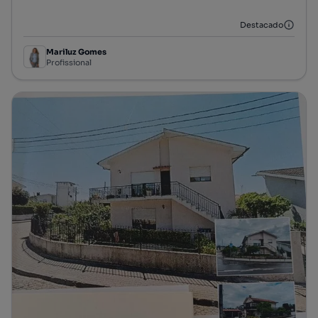
Tipologia
Preço por metro quadrado
Destacado
Mariluz Gomes
Profissional