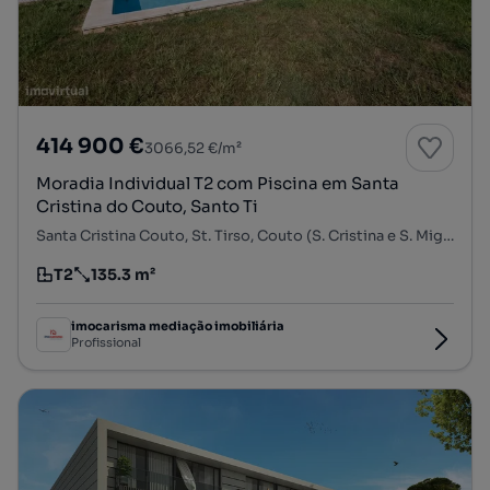
414 900 €
3066,52 €/m²
Moradia Individual T2 com Piscina em Santa
Cristina do Couto, Santo Ti
Santa Cristina Couto, St. Tirso, Couto (S. Cristina e S. Miguel) e Burgães, Santo Tirso, Porto
T2
135.3 m²
Tipologia
Preço por metro quadrado
imocarisma mediação imobiliária
Profissional