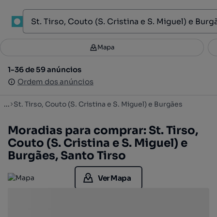
1
Mapa
Mapa
Filtros
Guardar pesquisa
2
1-36 de 59 anúncios
1-36 de 59 anúncios
Ordenar
Ordem dos anúncios
Ordem dos anúncios
...
St. Tirso, Couto (S. Cristina e S. Miguel) e Burgães
Moradias para comprar: St. Tirso,
Couto (S. Cristina e S. Miguel) e
Burgães, Santo Tirso
Ver Mapa