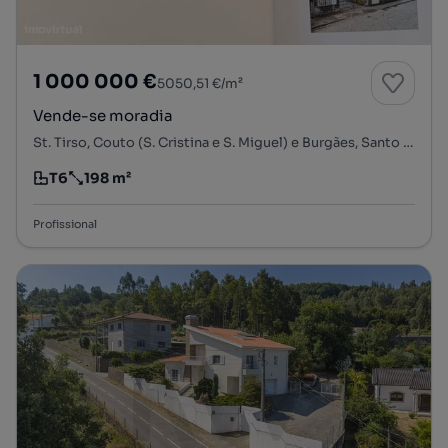
1 000 000 €
5050,51 €/m²
Vende-se moradia
St. Tirso, Couto (S. Cristina e S. Miguel) e Burgães, Santo Tirso, Porto
T6
198 m²
Tipologia
Preço por metro quadrado
Profissional