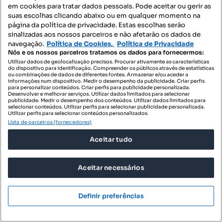
em cookies para tratar dados pessoais. Pode aceitar ou gerir as
Moradia Restauro Santo Tirso
suas escolhas clicando abaixo ou em qualquer momento na
St. Tirso, Couto (S. Cristina e S. Miguel) e Burgães, Santo Tirso, Porto
página da política de privacidade. Estas escolhas serão
sinalizadas aos nossos parceiros e não afetarão os dados de
T2
200 m²
navegação.
Política de Cookies,
Política de Privacidade
Tipologia
Preço por metro quadrado
Nós e os nossos parceiros tratamos os dados para fornecermos:
Utilizar dados de geolocalização precisos. Procurar ativamente as características
Promovip - Sociedade de Mediação Imobiliária, Lda
do dispositivo para identificação. Compreender os públicos através de estatísticas
Profissional
ou combinações de dados de diferentes fontes. Armazenar e/ou aceder a
informações num dispositivo. Medir o desempenho da publicidade. Criar perfis
para personalizar conteúdos. Criar perfis para publicidade personalizada.
Desenvolver e melhorar serviços. Utilizar dados limitados para selecionar
publicidade. Medir o desempenho dos conteúdos. Utilizar dados limitados para
selecionar conteúdos. Utilizar perfis para selecionar publicidade personalizada.
Utilizar perfis para selecionar conteúdos personalizados.
Lista de parceiros (fornecedores)
Aceitar tudo
Aceitar necessários
Definir preferências