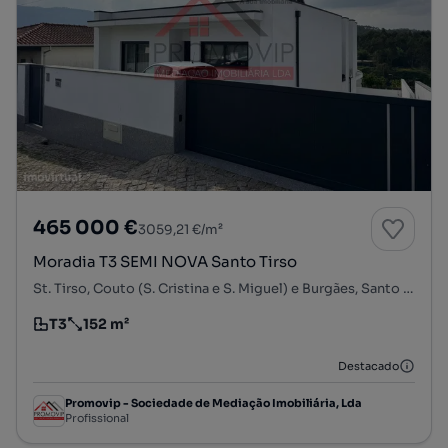
465 000 €
3059,21 €/m²
Moradia T3 SEMI NOVA Santo Tirso
St. Tirso, Couto (S. Cristina e S. Miguel) e Burgães, Santo Tirso, Porto
T3
152 m²
Tipologia
Preço por metro quadrado
Destacado
Promovip - Sociedade de Mediação Imobiliária, Lda
Profissional