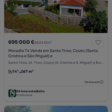
695 000 €
2603 €/m²
Moradia T4 Venda em Santo Tirso, Couto (Santa
Cristina e São Miguel) e
Santo Tirso, St. Tirso, Couto (S. Cristina e S. Miguel) e Burgães, Santo Tirso, Porto
T4
267 m²
Tipologia
Preço por metro quadrado
Destacado
DS Amarante|Baião
Profissional