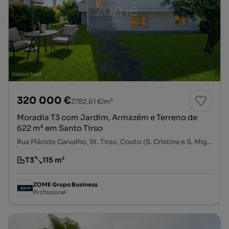
320 000 €
2782,61 €/m²
Moradia T3 com Jardim, Armazém e Terreno de
622 m² em Santo Tirso
Rua Plácido Carvalho, St. Tirso, Couto (S. Cristina e S. Miguel) e Burgães, Santo Tirso, Porto
T3
115 m²
Tipologia
Preço por metro quadrado
ZOME Grupo Business
Profissional