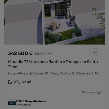
342 500 €
2181,53 €/m²
Moradia T3 Nova com Jardim e Terraço em Santo
Tirso!
Largo Aldeia da Várzea, St. Tirso, Couto (S. Cristina e S. Miguel) e Burgães, Santo Tirso, Porto
T3
157 m²
Tipologia
Preço por metro quadrado
Destacado
ZOME Grupo Business
Profissional