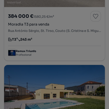
384 000 €
1580,25 €/m²
Moradia T3 para venda
Rua António Sérgio, St. Tirso, Couto (S. Cristina e S. Miguel) e Burgães, Santo Tirso, Porto
T3
243 m²
Tipologia
Preço por metro quadrado
Remax Triunfo
Profissional