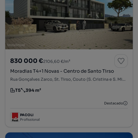
830 000 €
2106,60 €/m²
Moradias T4+1 Novas - Centro de Santo Tirso
Rua Gonçalves Zarco, St. Tirso, Couto (S. Cristina e S. Miguel) e Burgães, Santo Tirso, Porto
T5
394 m²
Tipologia
Preço por metro quadrado
Destacado
PACOLI
Profissional