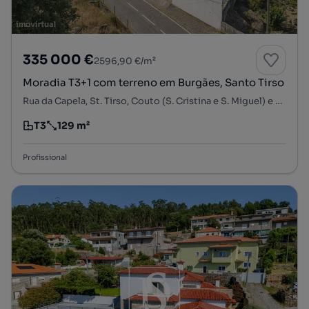
335 000 €
2596,90 €/m²
Moradia T3+1 com terreno em Burgães, Santo Tirso
Rua da Capela, St. Tirso, Couto (S. Cristina e S. Miguel) e Burgães, Santo Tirso, Porto
T3
129 m²
Tipologia
Preço por metro quadrado
Profissional