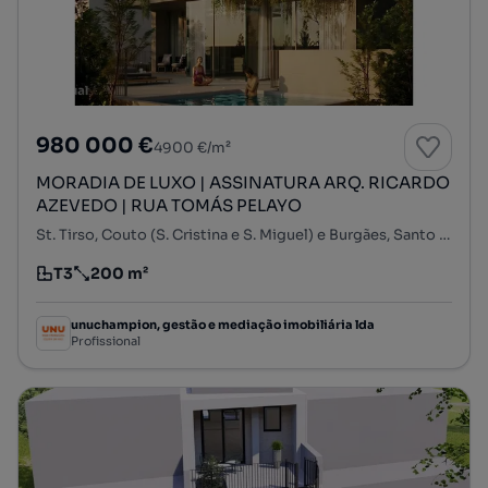
980 000 €
4900 €/m²
MORADIA DE LUXO | ASSINATURA ARQ. RICARDO
AZEVEDO | RUA TOMÁS PELAYO
St. Tirso, Couto (S. Cristina e S. Miguel) e Burgães, Santo Tirso, Porto
T3
200 m²
Tipologia
Preço por metro quadrado
unuchampion, gestão e mediação imobiliária lda
Profissional