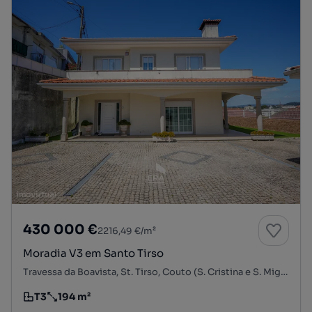
430 000 €
2216,49 €/m²
Moradia V3 em Santo Tirso
Travessa da Boavista, St. Tirso, Couto (S. Cristina e S. Miguel) e Burgães, Santo Tirso, Porto
T3
194 m²
Tipologia
Preço por metro quadrado