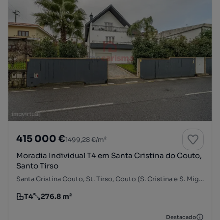
415 000 €
1499,28 €/m²
Moradia Individual T4 em Santa Cristina do Couto,
Santo Tirso
Santa Cristina Couto, St. Tirso, Couto (S. Cristina e S. Miguel) e Burgães, Santo Tirso, Porto
T4
276.8 m²
Tipologia
Preço por metro quadrado
Destacado