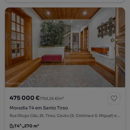
475 000 €
1759,26 €/m²
Moradia T4 em Santo Tirso
Rua Diogo Cão, St. Tirso, Couto (S. Cristina e S. Miguel) e Burgães, Santo Tirso, Porto
T4
270 m²
Tipologia
Preço por metro quadrado