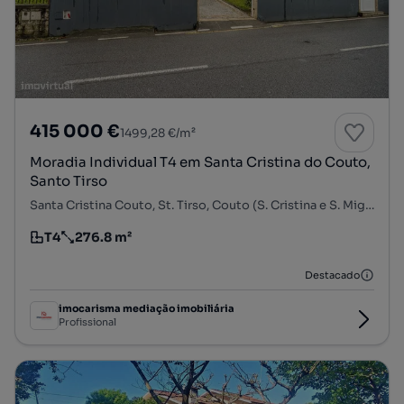
415 000 €
1499,28 €/m²
Moradia Individual T4 em Santa Cristina do Couto,
Santo Tirso
Santa Cristina Couto, St. Tirso, Couto (S. Cristina e S. Miguel) e Burgães, Santo Tirso, Porto
T4
276.8 m²
Tipologia
Preço por metro quadrado
Destacado
imocarisma mediação imobiliária
Profissional