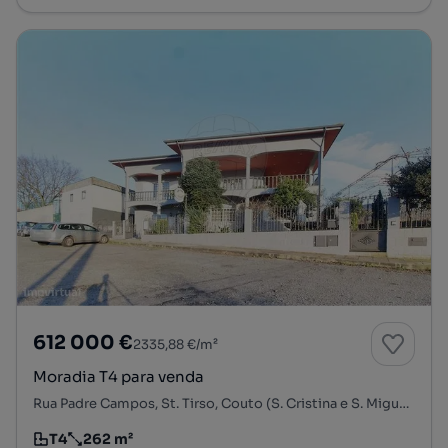
612 000 €
2335,88 €/m²
Moradia T4 para venda
Rua Padre Campos, St. Tirso, Couto (S. Cristina e S. Miguel) e Burgães, Santo Tirso, Porto
T4
262 m²
Tipologia
Preço por metro quadrado