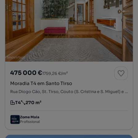
475 000 €
1759,26 €/m²
Moradia T4 em Santo Tirso
Rua Diogo Cão, St. Tirso, Couto (S. Cristina e S. Miguel) e Burgães, Santo Tirso, Porto
T4
270 m²
Tipologia
Preço por metro quadrado
Zome Maia
Profissional