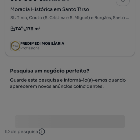
Moradia Histórica em Santo Tirso
St. Tirso, Couto (S. Cristina e S. Miguel) e Burgães, Santo Tirso, Porto
T4
173 m²
Tipologia
Preço por metro quadrado
PREDIMED IMOBILÍARIA
Profissional
Pesquisa um negócio perfeito?
Guarde esta pesquisa e informá-lo(a)-emos quando
aparecerem novos anúncios coincidentes.
ID de pesquisa
ID de pesquisa