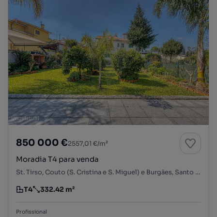
850 000 €
2557,01 €/m²
Moradia T4 para venda
St. Tirso, Couto (S. Cristina e S. Miguel) e Burgães, Santo Tirso, Porto
T4
332.42 m²
Tipologia
Preço por metro quadrado
Profissional