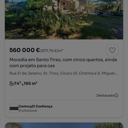
560 000 €
2871,79 €/m²
Moradia em Santo Tirso, com cinco quartos, ainda
com projeto para cas
Rua 21 de Janeiro, St. Tirso, Couto (S. Cristina e S. Miguel) e Burgães, Santo Tirso, Porto
T4
195 m²
Tipologia
Preço por metro quadrado
Destacado
Century21 Confiança
Profissional