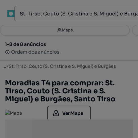
1
Mapa
Mapa
Filtros
Guardar pesquisa
3
1-8 de 8 anúncios
1-8 de 8 anúncios
Ordenar
Ordem dos anúncios
Ordem dos anúncios
...
St. Tirso, Couto (S. Cristina e S. Miguel) e Burgães
Moradias T4 para comprar: St.
Tirso, Couto (S. Cristina e S.
Miguel) e Burgães, Santo Tirso
Ver Mapa