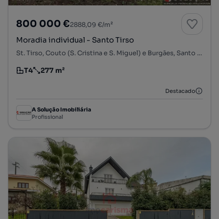
800 000 €
2888,09 €/m²
Moradia individual - Santo Tirso
St. Tirso, Couto (S. Cristina e S. Miguel) e Burgães, Santo Tirso, Porto
T4
277 m²
Tipologia
Preço por metro quadrado
Destacado
A Solução Imobiliária
Profissional