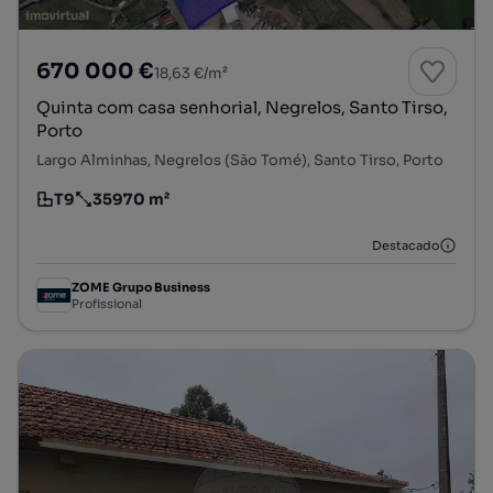
670 000 €
18,63 €/m²
Quinta com casa senhorial, Negrelos, Santo Tirso,
Porto
Largo Alminhas, Negrelos (São Tomé), Santo Tirso, Porto
T9
35970 m²
Tipologia
Preço por metro quadrado
Destacado
ZOME Grupo Business
Profissional