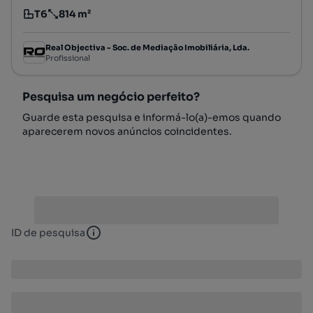
T6
814 m²
Tipologia
Preço por metro quadrado
Real Objectiva - Soc. de Mediação Imobiliária, Lda.
Profissional
Pesquisa um negócio perfeito?
Guarde esta pesquisa e informá-lo(a)-emos quando
aparecerem novos anúncios coincidentes.
ID de pesquisa
ID de pesquisa