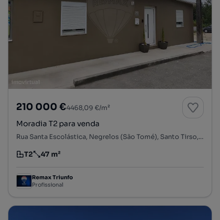
210 000 €
4468,09 €/m²
Moradia T2 para venda
Rua Santa Escolástica, Negrelos (São Tomé), Santo Tirso, Porto
T2
47 m²
Tipologia
Preço por metro quadrado
Remax Triunfo
Profissional