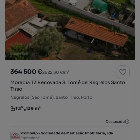
364 500 €
2622,30 €/m²
Moradia T3 Renovada S. Tomé de Negrelos Santo
Tirso
Negrelos (São Tomé), Santo Tirso, Porto
T3
139 m²
Tipologia
Preço por metro quadrado
Destacado
Promovip - Sociedade de Mediação Imobiliária, Lda
Profissional