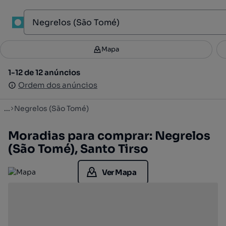
1
Mapa
Mapa
Filtros
Guardar pesquisa
2
1-12 de 12 anúncios
1-12 de 12 anúncios
Ordenar
Ordem dos anúncios
Ordem dos anúncios
...
Negrelos (São Tomé)
Moradias para comprar: Negrelos
(São Tomé), Santo Tirso
Ver Mapa