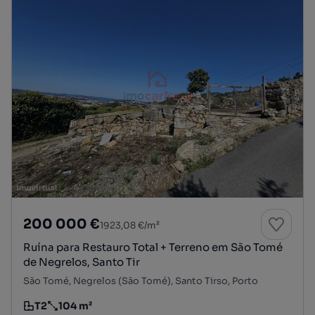
200 000 €
1923,08 €/m²
Ruína para Restauro Total + Terreno em São Tomé
de Negrelos, Santo Tir
São Tomé, Negrelos (São Tomé), Santo Tirso, Porto
T2
104 m²
Tipologia
Preço por metro quadrado