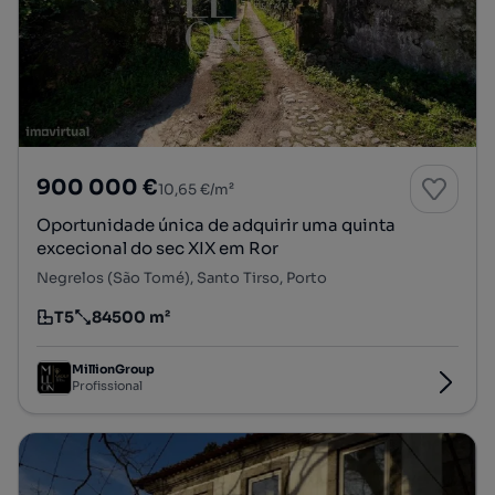
900 000 €
10,65 €/m²
Oportunidade única de adquirir uma quinta
excecional do sec XIX em Ror
Negrelos (São Tomé), Santo Tirso, Porto
T5
84500 m²
Tipologia
Preço por metro quadrado
MillionGroup
Profissional