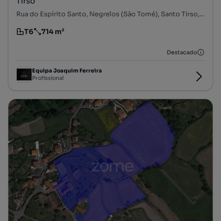
Tirso
Rua do Espírito Santo, Negrelos (São Tomé), Santo Tirso, Porto
T6
714 m²
Tipologia
Preço por metro quadrado
Destacado
Equipa Joaquim Ferreira
Profissional