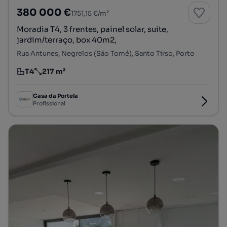
380 000 €
1751,15 €/m²
Moradia T4, 3 frentes, painel solar, suite,
jardim/terraço, box 40m2,
Rua Antunes, Negrelos (São Tomé), Santo Tirso, Porto
T4
217 m²
Tipologia
Preço por metro quadrado
Casa da Portela
Profissional