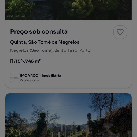
Preço sob consulta
Quinta, São Tomé de Negrelos
Negrelos (São Tomé), Santo Tirso, Porto
T5
746 m²
Tipologia
Preço por metro quadrado
IMOARCO - Imobiliária
Profissional