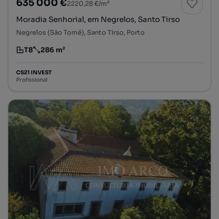
635 000 €
2220,28 €/m²
Moradia Senhorial, em Negrelos, Santo Tirso
Negrelos (São Tomé), Santo Tirso, Porto
T8
286 m²
Tipologia
Preço por metro quadrado
CS21 INVEST
Profissional