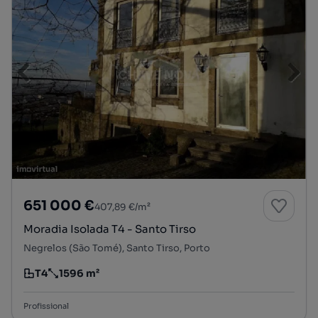
651 000 €
407,89 €/m²
Moradia Isolada T4 - Santo Tirso
Negrelos (São Tomé), Santo Tirso, Porto
T4
1596 m²
Tipologia
Preço por metro quadrado
Profissional