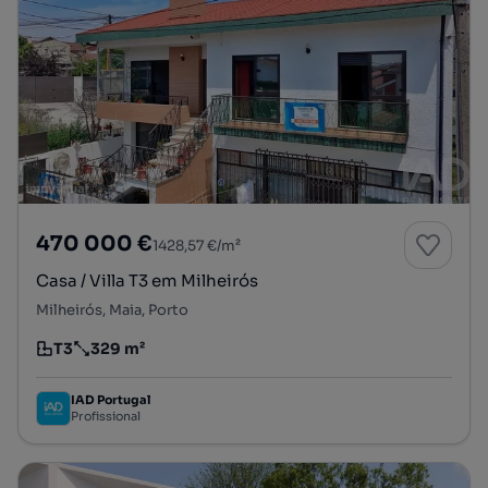
470 000 €
1428,57 €/m²
Casa / Villa T3 em Milheirós
Milheirós, Maia, Porto
T3
329 m²
Tipologia
Preço por metro quadrado
IAD Portugal
Profissional