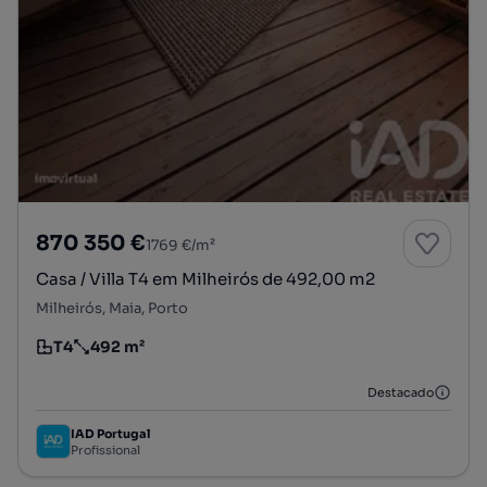
870 350 €
1769 €/m²
Casa / Villa T4 em Milheirós de 492,00 m2
Milheirós, Maia, Porto
T4
492 m²
Tipologia
Preço por metro quadrado
Destacado
IAD Portugal
Profissional