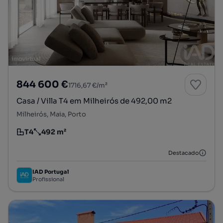
844 600 €
1716,67 €/m²
Casa / Villa T4 em Milheirós de 492,00 m2
Milheirós, Maia, Porto
T4
492 m²
Tipologia
Preço por metro quadrado
Destacado
IAD Portugal
Profissional