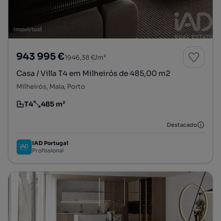
943 995 €
1946,38 €/m²
Casa / Villa T4 em Milheirós de 485,00 m2
Milheirós, Maia, Porto
T4
485 m²
Tipologia
Preço por metro quadrado
Destacado
IAD Portugal
Profissional