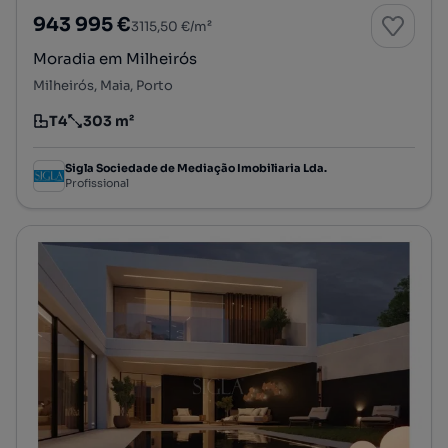
943 995 €
3115,50 €/m²
Moradia em Milheirós
Milheirós, Maia, Porto
T4
303 m²
Tipologia
Preço por metro quadrado
Sigla Sociedade de Mediação Imobiliaria Lda.
Profissional