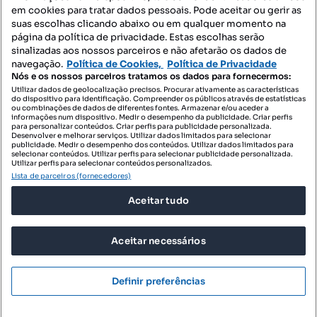
Mapa do Site
em cookies para tratar dados pessoais. Pode aceitar ou gerir as
suas escolhas clicando abaixo ou em qualquer momento na
página da política de privacidade. Estas escolhas serão
sinalizadas aos nossos parceiros e não afetarão os dados de
Contacte-nos
navegação.
Política de Cookies,
Política de Privacidade
Nós e os nossos parceiros tratamos os dados para fornecermos:
Utilizar dados de geolocalização precisos. Procurar ativamente as características
do dispositivo para identificação. Compreender os públicos através de estatísticas
SIGA-NOS:
ou combinações de dados de diferentes fontes. Armazenar e/ou aceder a
informações num dispositivo. Medir o desempenho da publicidade. Criar perfis
para personalizar conteúdos. Criar perfis para publicidade personalizada.
Desenvolver e melhorar serviços. Utilizar dados limitados para selecionar
publicidade. Medir o desempenho dos conteúdos. Utilizar dados limitados para
selecionar conteúdos. Utilizar perfis para selecionar publicidade personalizada.
DESCARREGAR NA:
Utilizar perfis para selecionar conteúdos personalizados.
Lista de parceiros (fornecedores)
Aceitar tudo
Aceitar necessários
© 2026 Imovirtual.com, OLX Portugal, S.A.
TERMOS DE UTILIZAÇÃO
Definir preferências
POLÍTICA DE PRIVACIDADE
CONFIGURAÇÕES DE PRIVACIDADE