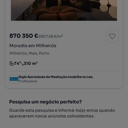
870 350 €
2807,58 €/m²
Moradia em Milheirós
Milheirós, Maia, Porto
T4
310 m²
Tipologia
Preço por metro quadrado
Sigla Sociedade de Mediação Imobiliaria Lda.
Profissional
Pesquisa um negócio perfeito?
Guarde esta pesquisa e informá-lo(a)-emos quando
aparecerem novos anúncios coincidentes.