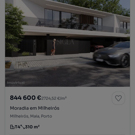
844 600 €
2724,52 €/m²
Moradia em Milheirós
Milheirós, Maia, Porto
T4
310 m²
Tipologia
Preço por metro quadrado