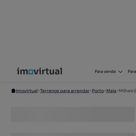
Para venda
Para
Imovirtual
Terrenos para arrendar
Porto
Maia
Milheir