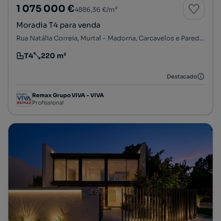
1 075 000 €
4886,36 €/m²
Moradia T4 para venda
Rua Natália Correia, Murtal - Madorna, Carcavelos e Parede, Cascais, Lisboa
T4
220 m²
Tipologia
Preço por metro quadrado
Destacado
Remax Grupo VIVA - VIVA
Profissional