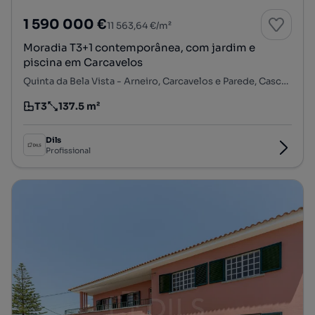
1 590 000 €
11 563,64 €/m²
Moradia T3+1 contemporânea, com jardim e
piscina em Carcavelos
Quinta da Bela Vista - Arneiro, Carcavelos e Parede, Cascais, Lisboa
T3
137.5 m²
Tipologia
Preço por metro quadrado
Dils
Profissional