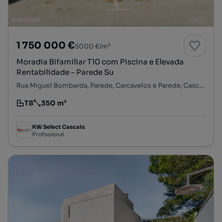
1 750 000 €
5000 €/m²
Moradia Bifamiliar T10 com Piscina e Elevada
Rentabilidade – Parede Su
Rua Miguel Bombarda, Parede, Carcavelos e Parede, Cascais, Lisboa
T8
350 m²
Tipologia
Preço por metro quadrado
KW Select Cascais
Profissional