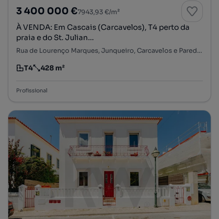
3 400 000 €
7943,93 €/m²
À VENDA: Em Cascais (Carcavelos), T4 perto da
praia e do St. Julian...
Rua de Lourenço Marques, Junqueiro, Carcavelos e Parede, Cascais, Lisboa
T4
428 m²
Tipologia
Preço por metro quadrado
Profissional