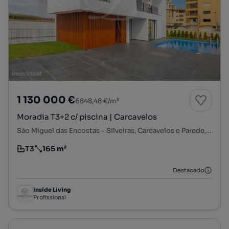
1 130 000 €
6848,48 €/m²
Moradia T3+2 c/ piscina | Carcavelos
São Miguel das Encostas - Silveiras, Carcavelos e Parede, Cascais, Lisboa
T3
165 m²
Tipologia
Preço por metro quadrado
Destacado
Inside Living
Profissional