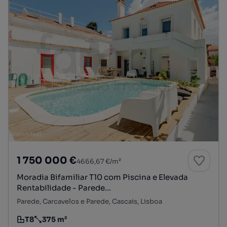
1 750 000 €
4666,67 €/m²
Moradia Bifamiliar T10 com Piscina e Elevada
Rentabilidade - Parede...
Parede, Carcavelos e Parede, Cascais, Lisboa
T8
375 m²
Tipologia
Preço por metro quadrado