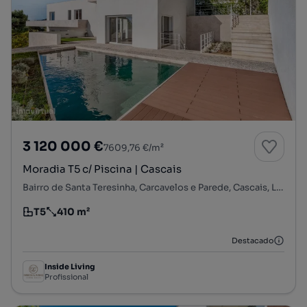
3 120 000 €
7609,76 €/m²
Moradia T5 c/ Piscina | Cascais
Bairro de Santa Teresinha, Carcavelos e Parede, Cascais, Lisboa
T5
410 m²
Tipologia
Preço por metro quadrado
Destacado
Inside Living
Profissional