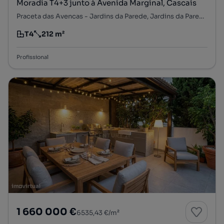
Moradia T4+3 junto à Avenida Marginal, Cascais
Praceta das Avencas - Jardins da Parede, Jardins da Parede, Carcavelos e Parede, Cascais, Lisboa
T4
212 m²
Tipologia
Preço por metro quadrado
Profissional
1 660 000 €
6535,43 €/m²