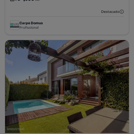
Tipologia
Preço por metro quadrado
Destacado
Carpe Domus
Profissional