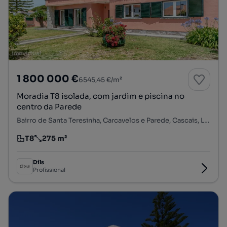
1 800 000 €
6545,45 €/m²
Moradia T8 isolada, com jardim e piscina no
centro da Parede
Bairro de Santa Teresinha, Carcavelos e Parede, Cascais, Lisboa
T8
275 m²
Tipologia
Preço por metro quadrado
Dils
Profissional