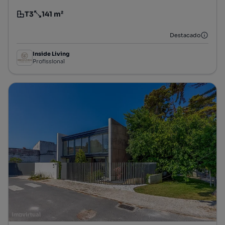
T3
141 m²
Tipologia
Preço por metro quadrado
Destacado
Inside Living
Profissional