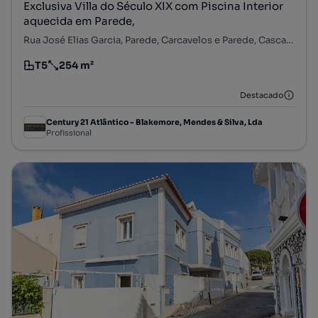
Exclusiva Villa do Século XIX com Piscina Interior
aquecida em Parede,
Rua José Elias Garcia, Parede, Carcavelos e Parede, Cascais, Lisboa
T5
254 m²
Tipologia
Preço por metro quadrado
Destacado
Century 21 Atlântico - Blakemore, Mendes & Silva, Lda
Profissional