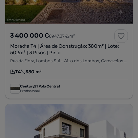
3 400 000 €
8947,37 €/m²
Moradia T4 | Área de Construção: 380m² | Lote:
502m² | 3 Pisos | Pisci
Rua da Flora, Lombos Sul - Alto dos Lombos, Carcavelos e Parede, Cascais, Lisboa
T4
380 m²
Tipologia
Preço por metro quadrado
Century21 Polo Central
Profissional