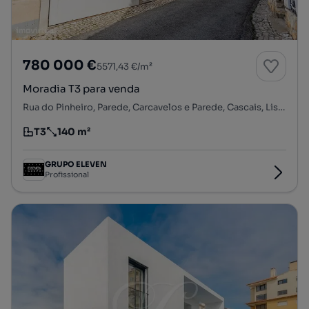
780 000 €
5571,43 €/m²
Moradia T3 para venda
Rua do Pinheiro, Parede, Carcavelos e Parede, Cascais, Lisboa
T3
140 m²
Tipologia
Preço por metro quadrado
GRUPO ELEVEN
Profissional