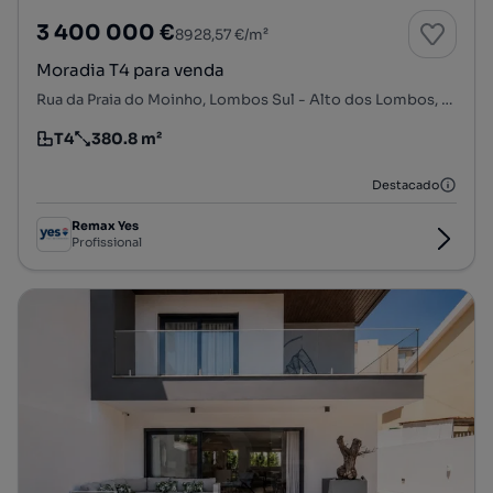
3 400 000 €
8928,57 €/m²
Moradia T4 para venda
Rua da Praia do Moinho, Lombos Sul - Alto dos Lombos, Carcavelos e Parede, Cascais, Lisboa
T4
380.8 m²
Tipologia
Preço por metro quadrado
Destacado
Remax Yes
Profissional