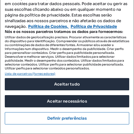
em cookies para tratar dados pessoais. Pode aceitar ou gerir as
T5
275.51 m²
suas escolhas clicando abaixo ou em qualquer momento na
Tipologia
Preço por metro quadrado
página da política de privacidade. Estas escolhas serão
sinalizadas aos nossos parceiros e não afetarão os dados de
RE/MAX Siimgroup
Profissional
navegação.
Política de Cookies,
Política de Privacidade
Nós e os nossos parceiros tratamos os dados para fornecermos:
Utilizar dados de geolocalização precisos. Procurar ativamente as características
do dispositivo para identificação. Compreender os públicos através de estatísticas
ou combinações de dados de diferentes fontes. Armazenar e/ou aceder a
informações num dispositivo. Medir o desempenho da publicidade. Criar perfis
para personalizar conteúdos. Criar perfis para publicidade personalizada.
Desenvolver e melhorar serviços. Utilizar dados limitados para selecionar
publicidade. Medir o desempenho dos conteúdos. Utilizar dados limitados para
selecionar conteúdos. Utilizar perfis para selecionar publicidade personalizada.
Utilizar perfis para selecionar conteúdos personalizados.
Lista de parceiros (fornecedores)
Aceitar tudo
Aceitar necessários
1 790 000 €
Definir preferências
8256,46 €/m²
Moradia T4 para venda