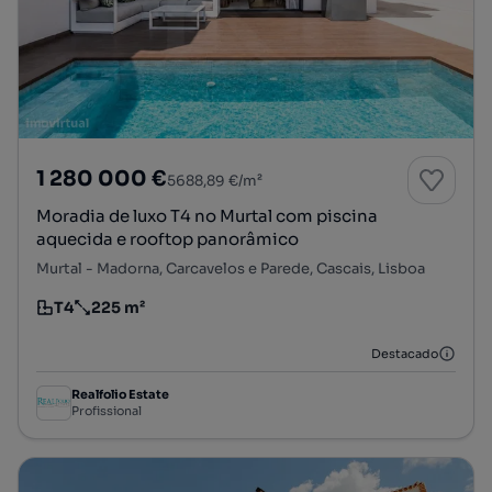
1 280 000 €
5688,89 €/m²
Moradia de luxo T4 no Murtal com piscina
aquecida e rooftop panorâmico
Murtal - Madorna, Carcavelos e Parede, Cascais, Lisboa
T4
225 m²
Tipologia
Preço por metro quadrado
Destacado
Realfolio Estate
Profissional