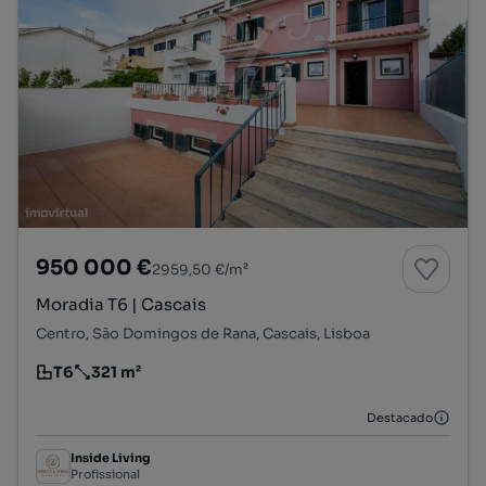
950 000 €
2959,50 €/m²
Moradia T6 | Cascais
Centro, São Domingos de Rana, Cascais, Lisboa
T6
321 m²
Tipologia
Preço por metro quadrado
Destacado
Inside Living
Profissional