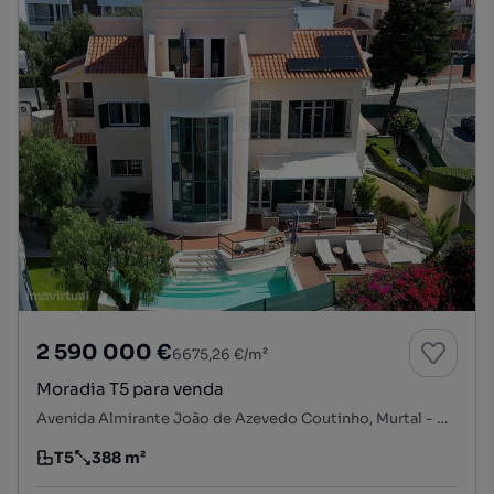
2 590 000 €
6675,26 €/m²
Moradia T5 para venda
Avenida Almirante João de Azevedo Coutinho, Murtal - Madorna, Carcavelos e Parede, Cascais, Lisboa
T5
388 m²
Tipologia
Preço por metro quadrado