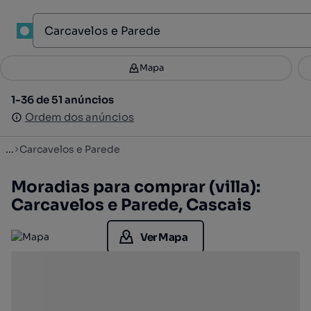
1
Mapa
Mapa
Filtros
Guardar pesquisa
3
1-36 de 51 anúncios
1-36 de 51 anúncios
Ordenar
Ordem dos anúncios
Ordem dos anúncios
...
Carcavelos e Parede
Moradias para comprar (villa):
Carcavelos e Parede, Cascais
Ver Mapa