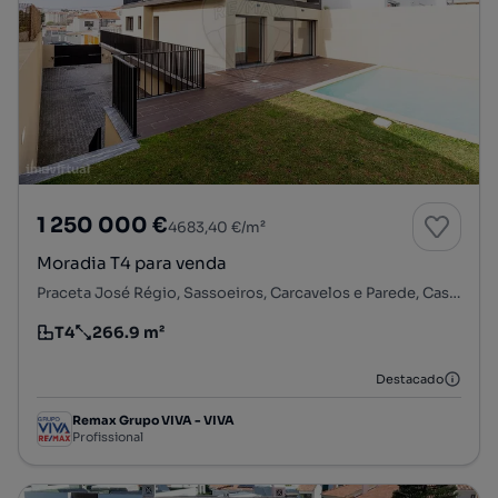
1 250 000 €
4683,40 €/m²
Moradia T4 para venda
Praceta José Régio, Sassoeiros, Carcavelos e Parede, Cascais, Lisboa
T4
266.9 m²
Tipologia
Preço por metro quadrado
Destacado
Remax Grupo VIVA - VIVA
Profissional