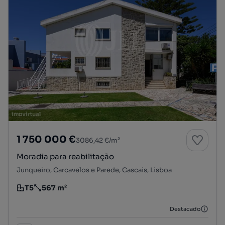
1 750 000 €
3086,42 €/m²
Moradia para reabilitação
Junqueiro, Carcavelos e Parede, Cascais, Lisboa
T5
567 m²
Tipologia
Preço por metro quadrado
Destacado