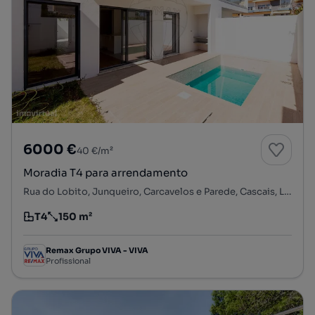
6000 €
40 €/m²
Moradia T4 para arrendamento
Rua do Lobito, Junqueiro, Carcavelos e Parede, Cascais, Lisboa
T4
150 m²
Tipologia
Preço por metro quadrado
Remax Grupo VIVA - VIVA
Profissional