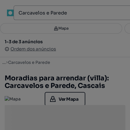
1
Mapa
Mapa
Filtros
Guardar pesquisa
4
1-3 de 3 anúncios
1-3 de 3 anúncios
Ordenar
Ordem dos anúncios
Ordem dos anúncios
...
Carcavelos e Parede
Moradias para arrendar (villa):
Carcavelos e Parede, Cascais
Ver Mapa