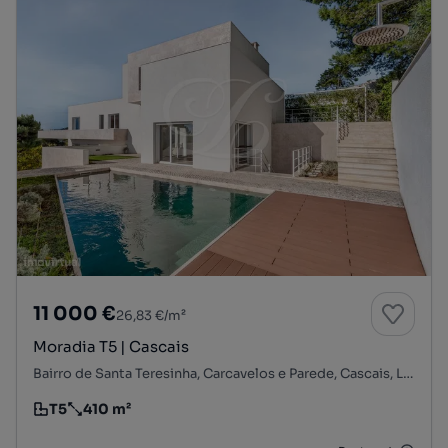
11 000 €
26,83 €/m²
Moradia T5 | Cascais
Bairro de Santa Teresinha, Carcavelos e Parede, Cascais, Lisboa
T5
410 m²
Tipologia
Preço por metro quadrado