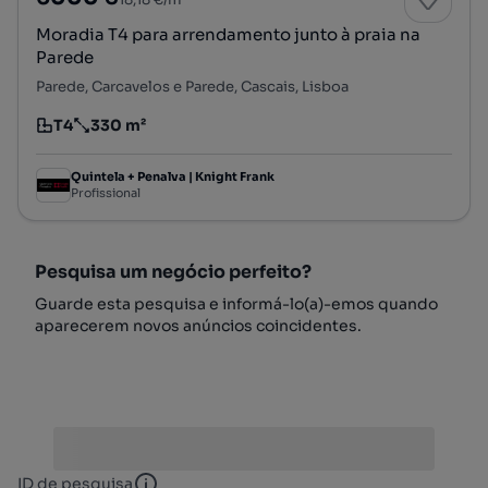
Moradia T4 para arrendamento junto à praia na
Parede
Parede, Carcavelos e Parede, Cascais, Lisboa
T4
330 m²
Tipologia
Preço por metro quadrado
Quintela + Penalva | Knight Frank
Profissional
Pesquisa um negócio perfeito?
Guarde esta pesquisa e informá-lo(a)-emos quando
aparecerem novos anúncios coincidentes.
ID de pesquisa
ID de pesquisa