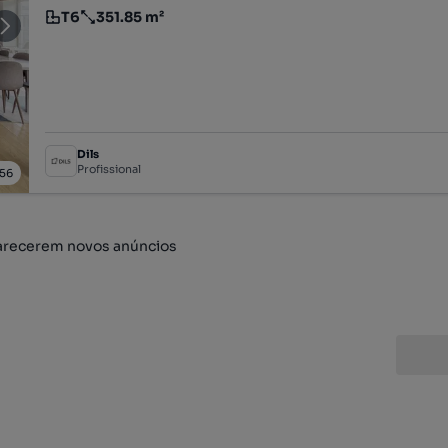
T6
351.85 m²
Tipologia
Preço por metro quadrado
Dils
Profissional
56
arecerem novos anúncios