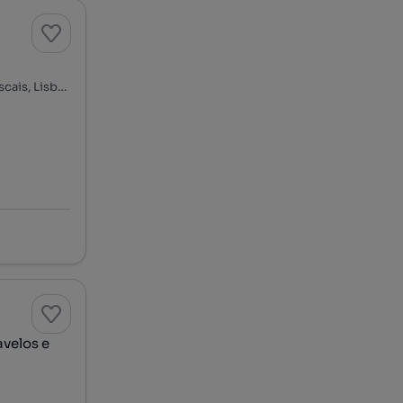
Rua de Lourenço Marques, Junqueiro, Carcavelos e Parede, Cascais, Lisboa
avelos e