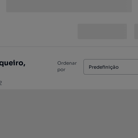
queiro,
Ordenar
Predefinição
por
?