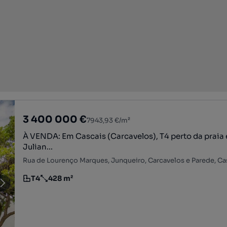
3 400 000 €
7943,93 €/m²
À VENDA: Em Cascais (Carcavelos), T4 perto da praia e
Julian...
T4
428 m²
Tipologia
Preço por metro quadrado