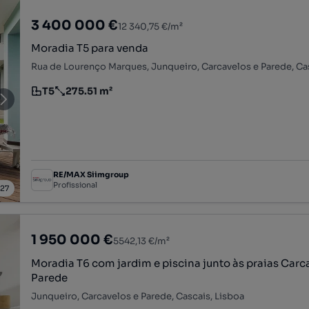
3 400 000 €
12 340,75 €/m²
Moradia T5 para venda
T5
275.51 m²
Tipologia
Preço por metro quadrado
RE/MAX Siimgroup
Profissional
/
27
1 950 000 €
5542,13 €/m²
Moradia T6 com jardim e piscina junto às praias Carc
Parede
Junqueiro, Carcavelos e Parede, Cascais, Lisboa