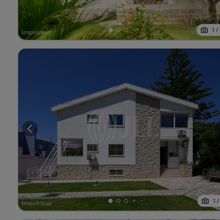
1
/
1