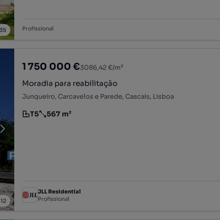
Profissional
35
1 750 000 €
3086,42 €/m²
Moradia para reabilitação
Junqueiro, Carcavelos e Parede, Cascais, Lisboa
T5
567 m²
Tipologia
Preço por metro quadrado
JLL Residential
Profissional
/
12