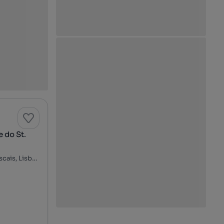
 do St.
Rua de Lourenço Marques, Junqueiro, Carcavelos e Parede, Cascais, Lisboa