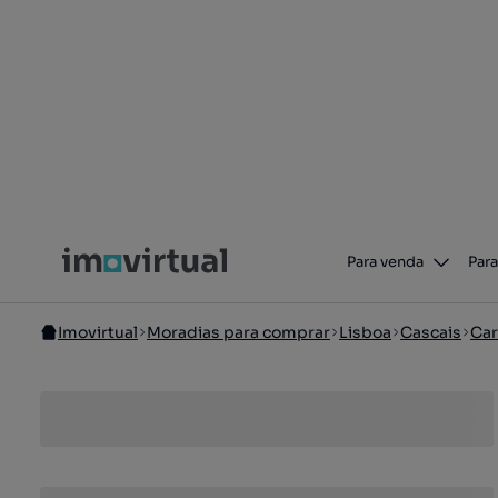
Para venda
Para
Imovirtual
Moradias para comprar
Lisboa
Cascais
Car