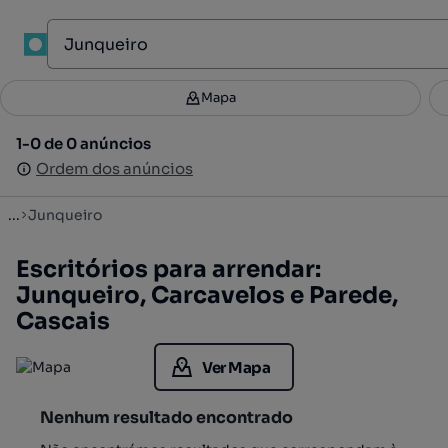
1
Mapa
Mapa
Filtros
Guardar pesquisa
4
1-0 de 0 anúncios
1-0 de 0 anúncios
Ordenar
Ordem dos anúncios
Ordem dos anúncios
...
Junqueiro
Escritórios para arrendar:
Junqueiro, Carcavelos e Parede,
Cascais
Ver Mapa
Nenhum resultado encontrado