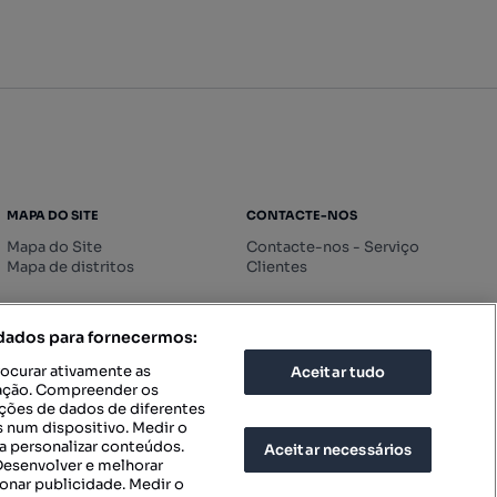
MAPA DO SITE
CONTACTE-NOS
Mapa do Site
Contacte-nos - Serviço
Mapa de distritos
Clientes
 dados para fornecermos:
rocurar ativamente as
Aceitar tudo
icação. Compreender os
ações de dados de diferentes
 num dispositivo. Medir o
a personalizar conteúdos.
Aceitar necessários
 Desenvolver e melhorar
ionar publicidade. Medir o