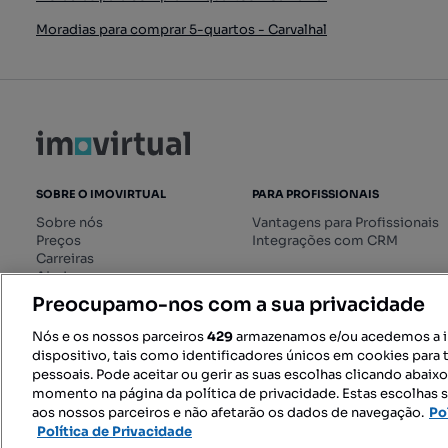
Moradias para comprar 5-quartos - Carvalhal
SOBRE O IMOVIRTUAL
PARA PROFISSIONAIS
Sobre nós
Vantagens para Profissionais
Preços
Integrações com CRM
Carreiras
Ajuda
Livro de Reclamações online
Preocupamo-nos com a sua privacidade
Regulamento dos Serviços
Digitais
Nós e os nossos parceiros
429
armazenamos e/ou acedemos a 
dispositivo, tais como identificadores únicos em cookies para 
pessoais. Pode aceitar ou gerir as suas escolhas clicando abaix
momento na página da política de privacidade. Estas escolhas s
SIGA-NOS:
aos nossos parceiros e não afetarão os dados de navegação.
Po
Política de Privacidade