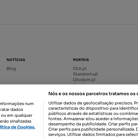
NOTÍCIAS
PORTAIS
Blog
OLX.pt
Standvirtual
Otodom.pl
Storia.ro
Nós e os nossos parceiros tratamos os
Utilizar dados de geolocalização precisos. P
informações num
características do dispositivo para identif
tratar dados
públicos através de estatísticas ou combin
o ou em qualquer
fontes. Armazenar e/ou aceder a informações
erão sinalizadas
desempenho da publicidade. Criar perfis par
DESCARREGAR NA:
lítica de Cookies,
Criar perfis para publicidade personalizada.
serviços. Utilizar dados limitados para selec