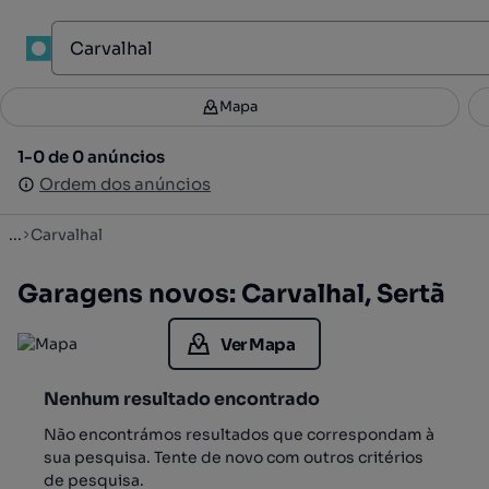
1
Mapa
Mapa
Filtros
Guardar pesquisa
3
1-0 de 0 anúncios
1-0 de 0 anúncios
Ordenar
Ordem dos anúncios
Ordem dos anúncios
...
Carvalhal
Garagens novos: Carvalhal, Sertã
Ver Mapa
Nenhum resultado encontrado
Não encontrámos resultados que correspondam à
sua pesquisa. Tente de novo com outros critérios
de pesquisa.