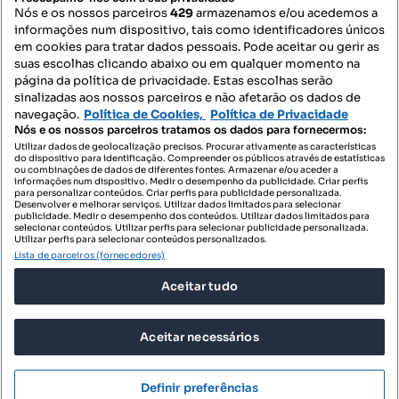
Nós e os nossos parceiros
429
armazenamos e/ou acedemos a
informações num dispositivo, tais como identificadores únicos
Mapa do Site
em cookies para tratar dados pessoais. Pode aceitar ou gerir as
suas escolhas clicando abaixo ou em qualquer momento na
página da política de privacidade. Estas escolhas serão
sinalizadas aos nossos parceiros e não afetarão os dados de
Contacte-nos
navegação.
Política de Cookies,
Política de Privacidade
Nós e os nossos parceiros tratamos os dados para fornecermos:
Utilizar dados de geolocalização precisos. Procurar ativamente as características
do dispositivo para identificação. Compreender os públicos através de estatísticas
SIGA-NOS:
ou combinações de dados de diferentes fontes. Armazenar e/ou aceder a
informações num dispositivo. Medir o desempenho da publicidade. Criar perfis
para personalizar conteúdos. Criar perfis para publicidade personalizada.
Desenvolver e melhorar serviços. Utilizar dados limitados para selecionar
publicidade. Medir o desempenho dos conteúdos. Utilizar dados limitados para
selecionar conteúdos. Utilizar perfis para selecionar publicidade personalizada.
DESCARREGAR NA:
Utilizar perfis para selecionar conteúdos personalizados.
Lista de parceiros (fornecedores)
Aceitar tudo
Aceitar necessários
© 2026 Imovirtual.com, OLX Portugal, S.A.
TERMOS DE UTILIZAÇÃO
Definir preferências
POLÍTICA DE PRIVACIDADE