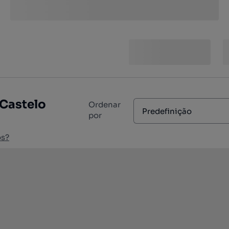
 Castelo
Ordenar
Predefinição
por
os?