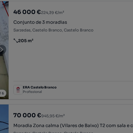
46 000 €
224,39 €/m²
Conjunto de 3 moradias
Sarzedas, Castelo Branco, Castelo Branco
205 m²
Preço por metro quadrado
ERA Castelo Branco
Profissional
/
6
70 000 €
945,95 €/m²
Moradia Zona calma (Vilares de Baixo) T2 com sala e 