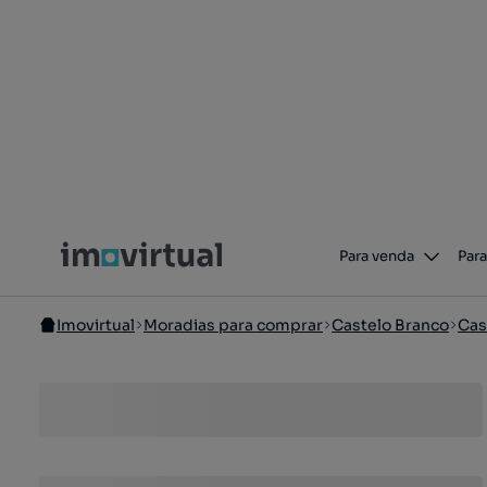
Para venda
Para
Imovirtual
Moradias para comprar
Castelo Branco
Cas