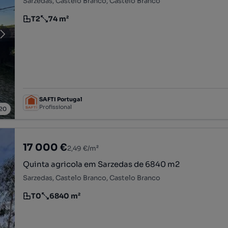
Sarzedas, Castelo Branco, Castelo Branco
T2
74 m²
Tipologia
Preço por metro quadrado
SAFTI Portugal
Profissional
20
17 000 €
2,49 €/m²
Quinta agricola em Sarzedas de 6840 m2
Sarzedas, Castelo Branco, Castelo Branco
T0
6840 m²
Tipologia
Preço por metro quadrado