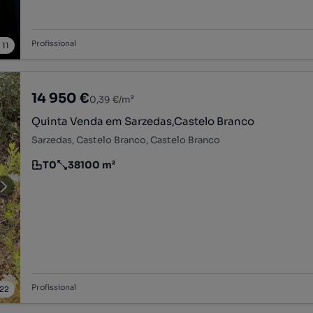
Profissional
/
11
14 950 €
0,39 €/m²
Quinta Venda em Sarzedas,Castelo Branco
Sarzedas, Castelo Branco, Castelo Branco
T0
38100 m²
Tipologia
Preço por metro quadrado
Profissional
22