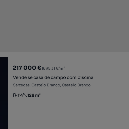
217 000 €
1695,31 €/m²
Vende se casa de campo com piscina
Sarzedas, Castelo Branco, Castelo Branco
T4
128 m²
Tipologia
Preço por metro quadrado