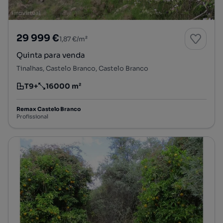
29 999 €
1,87 €/m²
Quinta para venda
Tinalhas, Castelo Branco, Castelo Branco
T9+
16000 m²
Tipologia
Preço por metro quadrado
Remax Castelo Branco
Profissional