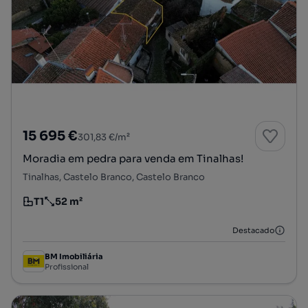
15 695 €
301,83 €/m²
Moradia em pedra para venda em Tinalhas!
Tinalhas, Castelo Branco, Castelo Branco
T1
52 m²
Tipologia
Preço por metro quadrado
Destacado
BM Imobiliária
Profissional