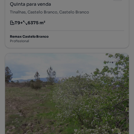
Quinta para venda
Tinalhas, Castelo Branco, Castelo Branco
T9+
6375 m²
Tipologia
Preço por metro quadrado
Remax Castelo Branco
Profissional