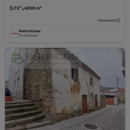
T2
4250 m²
Tipologia
Preço por metro quadrado
Destacado
Ponto Prisma
Profissional