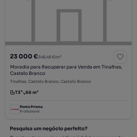
23 000 €
348,48 €/m²
Moradia para Recuperar para Venda em Tinalhas,
Castelo Branco
Tinalhas, Castelo Branco, Castelo Branco
T3
66 m²
Tipologia
Preço por metro quadrado
Ponto Prisma
Profissional
Pesquisa um negócio perfeito?