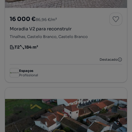
16 000 €
86,96 €/m²
Moradia V2 para reconstruir
Tinalhas, Castelo Branco, Castelo Branco
T2
184 m²
Tipologia
Preço por metro quadrado
Destacado
Espaços
Profissional