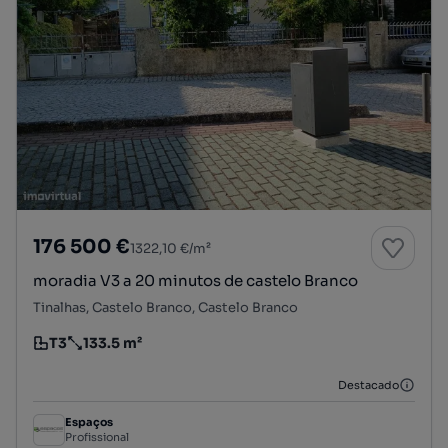
176 500 €
1322,10 €/m²
moradia V3 a 20 minutos de castelo Branco
Tinalhas, Castelo Branco, Castelo Branco
T3
133.5 m²
Tipologia
Preço por metro quadrado
Destacado
Espaços
Profissional