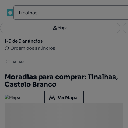
1
Mapa
Mapa
Filtros
Guardar pesquisa
2
1-9 de 9 anúncios
1-9 de 9 anúncios
Ordenar
Ordem dos anúncios
Ordem dos anúncios
...
Tinalhas
Moradias para comprar: Tinalhas,
Castelo Branco
Ver Mapa