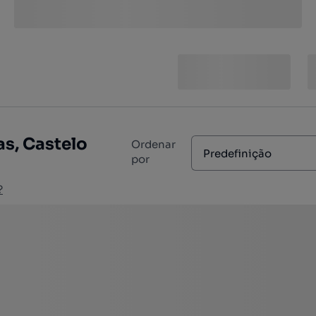
s, Castelo
Ordenar
Predefinição
por
?