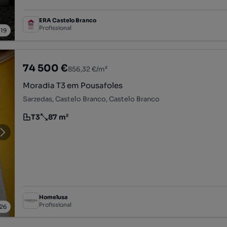
ERA Castelo Branco
Profissional
/
19
74 500 €
856,32 €/m²
Moradia T3 em Pousafoles
Sarzedas, Castelo Branco, Castelo Branco
T3
87 m²
Tipologia
Preço por metro quadrado
Homelusa
Profissional
26