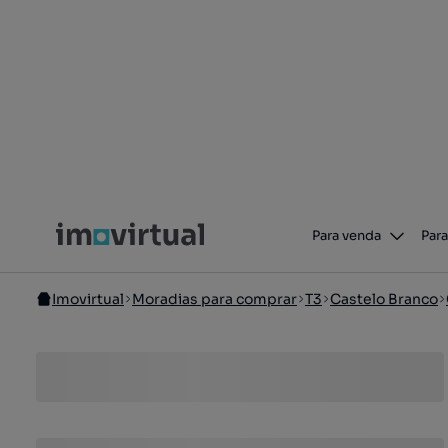
Para venda
Para
Imovirtual
Moradias para comprar
T3
Castelo Branco