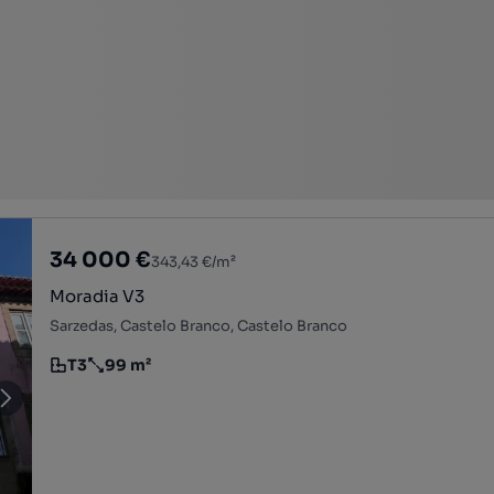
34 000 €
343,43 €/m²
Moradia V3
Sarzedas, Castelo Branco, Castelo Branco
T3
99 m²
Tipologia
Preço por metro quadrado