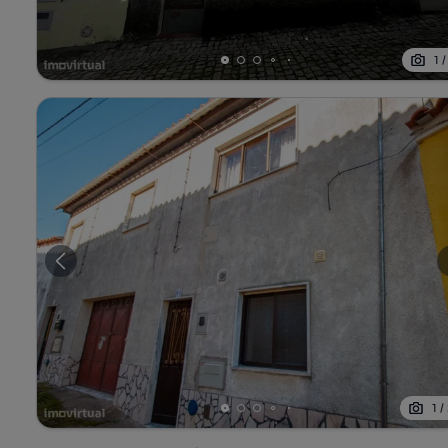
1
1
/