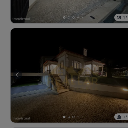
1
/
1
/