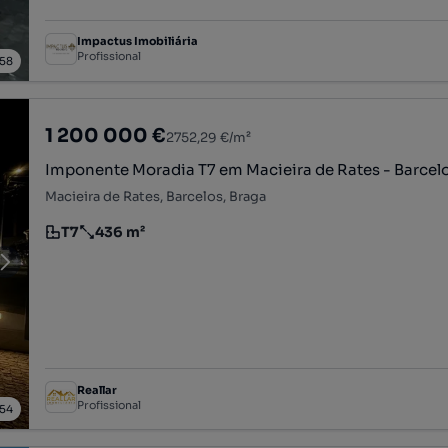
Impactus Imobiliária
Profissional
58
1 200 000 €
2752,29 €/m²
Imponente Moradia T7 em Macieira de Rates - Barcel
Macieira de Rates, Barcelos, Braga
T7
436 m²
Tipologia
Preço por metro quadrado
Reallar
Profissional
54