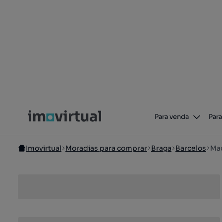
Para venda
Para
Imovirtual
Moradias para comprar
Braga
Barcelos
Mac