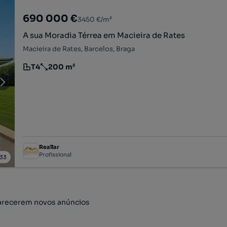
690 000 €
3450 €/m²
A sua Moradia Térrea em Macieira de Rates
Macieira de Rates, Barcelos, Braga
T4
200 m²
Tipologia
Preço por metro quadrado
Reallar
Profissional
33
arecerem novos anúncios