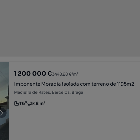
1 200 000 €
3448,28 €/m²
Imponente Moradia isolada com terreno de 1195m2
Macieira de Rates, Barcelos, Braga
T6
348 m²
Tipologia
Preço por metro quadrado