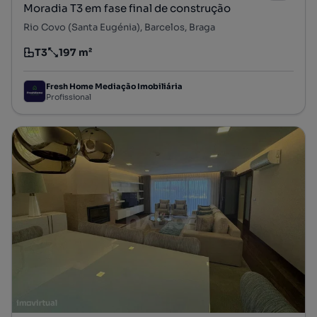
Moradia T3 em fase final de construção
Rio Covo (Santa Eugénia), Barcelos, Braga
T3
197 m²
Tipologia
Preço por metro quadrado
Fresh Home Mediação Imobiliária
Profissional