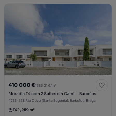
410 000 €
1583,01 €/m²
Moradia T4 com 2 Suites em Gamil – Barcelos
4755-221, Rio Covo (Santa Eugénia), Barcelos, Braga
T4
259 m²
Tipologia
Preço por metro quadrado