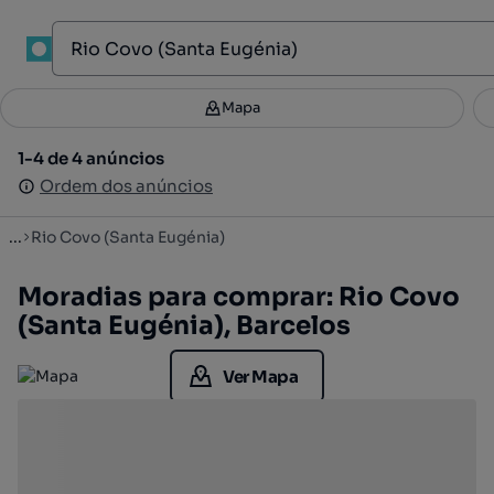
1
Mapa
Mapa
Filtros
Guardar pesquisa
2
1-4 de 4 anúncios
1-4 de 4 anúncios
Ordenar
Ordem dos anúncios
Ordem dos anúncios
...
Rio Covo (Santa Eugénia)
Moradias para comprar: Rio Covo
(Santa Eugénia), Barcelos
Ver Mapa