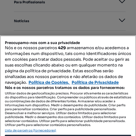
Para Profissionais
Notícias
PORTAIS
Preocupamo-nos com a sua privacidade
Nós e os nossos parceiros
429
armazenamos e/ou acedemos a
informações num dispositivo, tais como identificadores únicos
Mapa do Site
em cookies para tratar dados pessoais. Pode aceitar ou gerir as
suas escolhas clicando abaixo ou em qualquer momento na
página da política de privacidade. Estas escolhas serão
sinalizadas aos nossos parceiros e não afetarão os dados de
Contacte-nos
navegação.
Política de Cookies,
Política de Privacidade
Nós e os nossos parceiros tratamos os dados para fornecermos:
Utilizar dados de geolocalização precisos. Procurar ativamente as características
do dispositivo para identificação. Compreender os públicos através de estatísticas
SIGA-NOS:
ou combinações de dados de diferentes fontes. Armazenar e/ou aceder a
informações num dispositivo. Medir o desempenho da publicidade. Criar perfis
para personalizar conteúdos. Criar perfis para publicidade personalizada.
Desenvolver e melhorar serviços. Utilizar dados limitados para selecionar
publicidade. Medir o desempenho dos conteúdos. Utilizar dados limitados para
selecionar conteúdos. Utilizar perfis para selecionar publicidade personalizada.
DESCARREGAR NA:
Utilizar perfis para selecionar conteúdos personalizados.
Lista de parceiros (fornecedores)