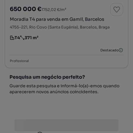
650 000 €
1752,02 €/m²
Moradia T4 para venda em Gamil, Barcelos
4755-221, Rio Covo (Santa Eugénia), Barcelos, Braga
T4
371 m²
Tipologia
Preço por metro quadrado
Destacado
Profissional
Pesquisa um negócio perfeito?
Guarde esta pesquisa e informá-lo(a)-emos quando
aparecerem novos anúncios coincidentes.