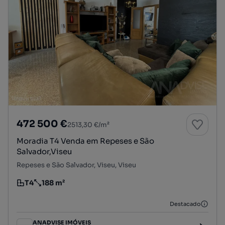
472 500 €
2513,30 €/m²
Moradia T4 Venda em Repeses e São
Salvador,Viseu
Repeses e São Salvador, Viseu, Viseu
T4
188 m²
Tipologia
Preço por metro quadrado
Destacado
ANADVISE IMÓVEIS