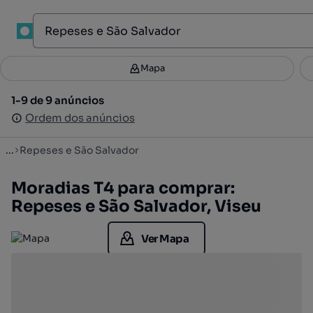
1
Mapa
Mapa
Filtros
Guardar pesquisa
3
1-9 de 9 anúncios
1-9 de 9 anúncios
Ordenar
Ordem dos anúncios
Ordem dos anúncios
...
Repeses e São Salvador
Moradias T4 para comprar:
Repeses e São Salvador, Viseu
Ver Mapa