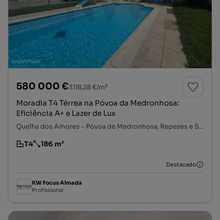
580 000 €
3118,28 €/m²
Moradia T4 Térrea na Póvoa da Medronhosa:
Eficiência A+ e Lazer de Lux
Quelha dos Amores - Póvoa de Medronhosa, Repeses e São Salvador, Viseu, Viseu
T4
186 m²
Tipologia
Preço por metro quadrado
Destacado
KW Focus Almada
Profissional