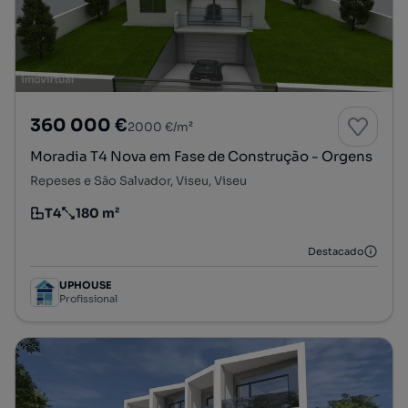
360 000 €
2000 €/m²
Moradia T4 Nova em Fase de Construção - Orgens
Repeses e São Salvador, Viseu, Viseu
T4
180 m²
Tipologia
Preço por metro quadrado
Destacado
UPHOUSE
Profissional