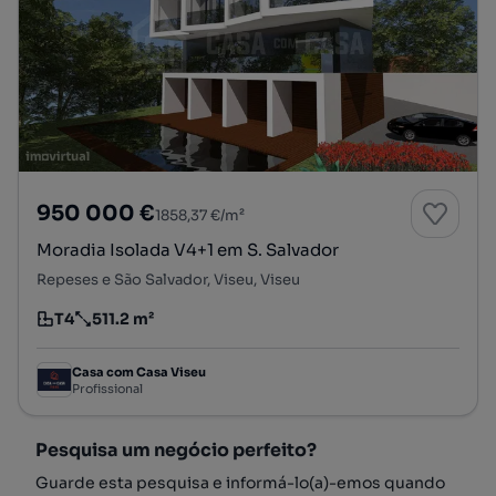
950 000 €
1858,37 €/m²
Moradia Isolada V4+1 em S. Salvador
Repeses e São Salvador, Viseu, Viseu
T4
511.2 m²
Tipologia
Preço por metro quadrado
Casa com Casa Viseu
Profissional
Pesquisa um negócio perfeito?
Guarde esta pesquisa e informá-lo(a)-emos quando