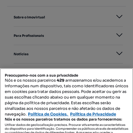
Sobre o Imovirtual
Para Profissionais
Notícias
PORTAIS
Preocupamo-nos com a sua privacidade
Nós e os nossos parceiros
429
armazenamos e/ou acedemos a
informações num dispositivo, tais como identificadores únicos
Mapa do Site
em cookies para tratar dados pessoais. Pode aceitar ou gerir as
suas escolhas clicando abaixo ou em qualquer momento na
página da política de privacidade. Estas escolhas serão
sinalizadas aos nossos parceiros e não afetarão os dados de
Contacte-nos
navegação.
Política de Cookies,
Política de Privacidade
Nós e os nossos parceiros tratamos os dados para fornecermos:
Utilizar dados de geolocalização precisos. Procurar ativamente as características
do dispositivo para identificação. Compreender os públicos através de estatísticas
SIGA-NOS:
ou combinações de dados de diferentes fontes. Armazenar e/ou aceder a