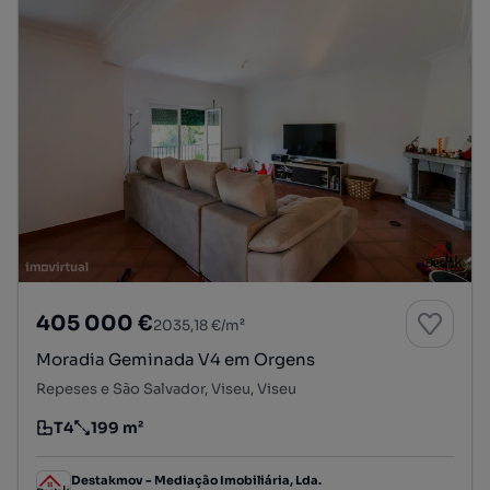
405 000 €
2035,18 €/m²
Moradia Geminada V4 em Orgens
Repeses e São Salvador, Viseu, Viseu
T4
199 m²
Tipologia
Preço por metro quadrado
Destakmov - Mediação Imobiliária, Lda.