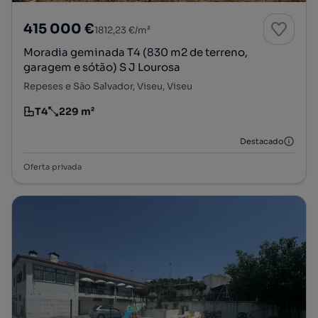
415 000 €
1812,23 €/m²
Moradia geminada T4 (830 m2 de terreno,
garagem e sótão) S J Lourosa
Repeses e São Salvador, Viseu, Viseu
T4
229 m²
Tipologia
Preço por metro quadrado
Destacado
Oferta privada