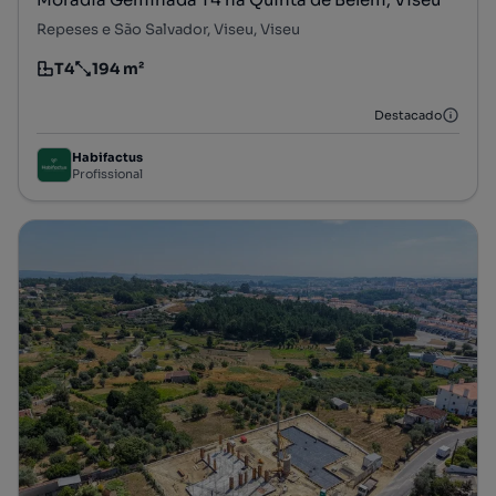
Repeses e São Salvador, Viseu, Viseu
T4
194 m²
Tipologia
Preço por metro quadrado
Destacado
Habifactus
Profissional