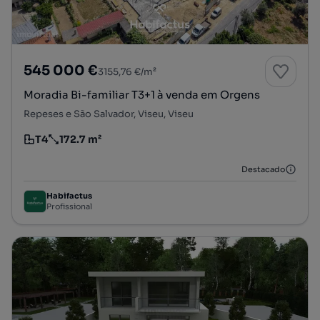
545 000 €
3155,76 €/m²
Moradia Bi-familiar T3+1 à venda em Orgens
Repeses e São Salvador, Viseu, Viseu
T4
172.7 m²
Tipologia
Preço por metro quadrado
Destacado
Habifactus
Profissional