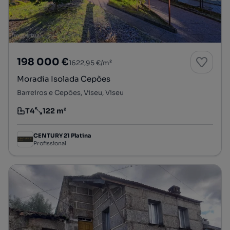
198 000 €
1622,95 €/m²
Moradia Isolada Cepões
Barreiros e Cepões, Viseu, Viseu
T4
122 m²
Tipologia
Preço por metro quadrado
CENTURY 21 Platina
Profissional