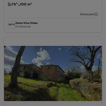
T6
100 m²
Tipologia
Preço por metro quadrado
Destacado
Zome Viva Viseu
Profissional