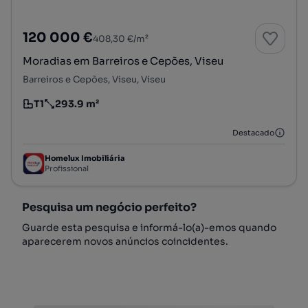
120 000 €
408,30 €/m²
Moradias em Barreiros e Cepões, Viseu
Barreiros e Cepões, Viseu, Viseu
T1
293.9 m²
Tipologia
Preço por metro quadrado
Destacado
Homelux Imobiliária
Profissional
Pesquisa um negócio perfeito?
Guarde esta pesquisa e informá-lo(a)-emos quando
aparecerem novos anúncios coincidentes.