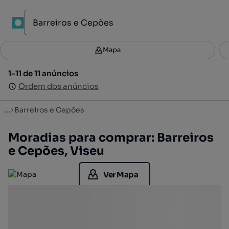
1
Mapa
Mapa
Filtros
Guardar pesquisa
2
1-11 de 11 anúncios
1-11 de 11 anúncios
Ordenar
Ordem dos anúncios
Ordem dos anúncios
...
Barreiros e Cepões
Moradias para comprar: Barreiros
e Cepões, Viseu
Ver Mapa