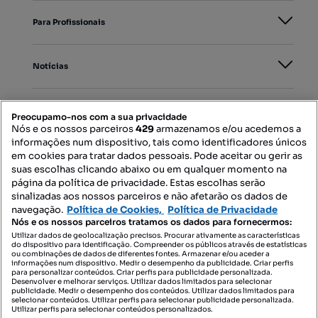
Para Profissionais
Notícias
PORTAIS
Preocupamo-nos com a sua privacidade
Nós e os nossos parceiros
429
armazenamos e/ou acedemos a
informações num dispositivo, tais como identificadores únicos
Mapa do Site
em cookies para tratar dados pessoais. Pode aceitar ou gerir as
suas escolhas clicando abaixo ou em qualquer momento na
página da política de privacidade. Estas escolhas serão
sinalizadas aos nossos parceiros e não afetarão os dados de
Contacte-nos
navegação.
Política de Cookies,
Política de Privacidade
Nós e os nossos parceiros tratamos os dados para fornecermos:
Utilizar dados de geolocalização precisos. Procurar ativamente as características
do dispositivo para identificação. Compreender os públicos através de estatísticas
SIGA-NOS:
ou combinações de dados de diferentes fontes. Armazenar e/ou aceder a
informações num dispositivo. Medir o desempenho da publicidade. Criar perfis
para personalizar conteúdos. Criar perfis para publicidade personalizada.
Desenvolver e melhorar serviços. Utilizar dados limitados para selecionar
publicidade. Medir o desempenho dos conteúdos. Utilizar dados limitados para
selecionar conteúdos. Utilizar perfis para selecionar publicidade personalizada.
DESCARREGAR NA:
Utilizar perfis para selecionar conteúdos personalizados.