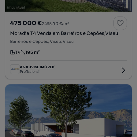
475 000 €
2435,90 €/m²
Moradia T4 Venda em Barreiros e Cepões,Viseu
Barreiros e Cepões, Viseu, Viseu
T4
195 m²
Tipologia
Preço por metro quadrado
ANADVISE IMÓVEIS
Profissional