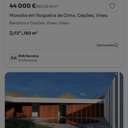
44 000 €
293,33 €/m²
Moradia em Nogueira de Cima, Cepões, Viseu
Barreiros e Cepões, Viseu, Viseu
T2
150 m²
Tipologia
Preço por metro quadrado
Destacado
PJA Ferreira
Profissional