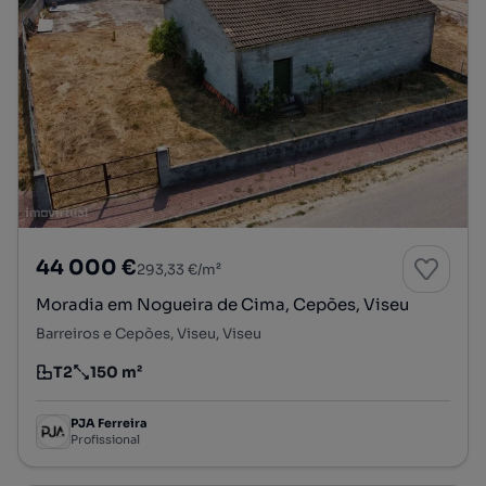
44 000 €
293,33 €/m²
Moradia em Nogueira de Cima, Cepões, Viseu
Barreiros e Cepões, Viseu, Viseu
T2
150 m²
Tipologia
Preço por metro quadrado
PJA Ferreira
Profissional