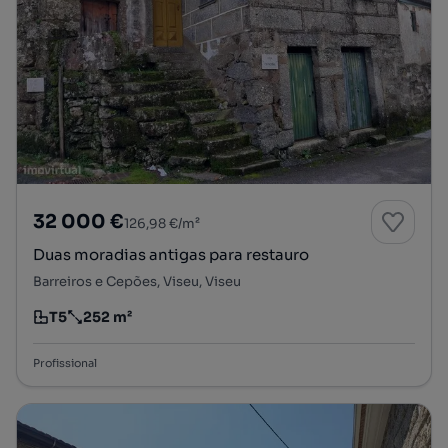
32 000 €
126,98 €/m²
Duas moradias antigas para restauro
Barreiros e Cepões, Viseu, Viseu
T5
252 m²
Tipologia
Preço por metro quadrado
Profissional