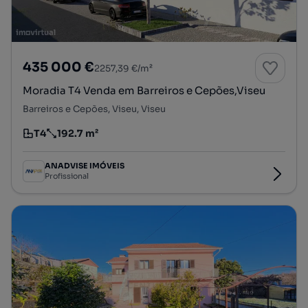
435 000 €
2257,39 €/m²
Moradia T4 Venda em Barreiros e Cepões,Viseu
Barreiros e Cepões, Viseu, Viseu
T4
192.7 m²
Tipologia
Preço por metro quadrado
ANADVISE IMÓVEIS
Profissional