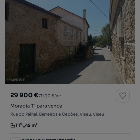
29 900 €
711,90 €/m²
Moradia T1 para venda
Rua do Palhal, Barreiros e Cepões, Viseu, Viseu
T1
42 m²
Tipologia
Preço por metro quadrado