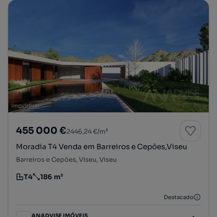
455 000 €
2446,24 €/m²
Moradia T4 Venda em Barreiros e Cepões,Viseu
Barreiros e Cepões, Viseu, Viseu
T4
186 m²
Tipologia
Preço por metro quadrado
Destacado
ANADVISE IMÓVEIS