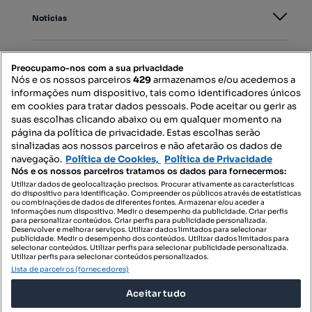
Notícias
PORTAIS
Preocupamo-nos com a sua privacidade
Nós e os nossos parceiros
429
armazenamos e/ou acedemos a
informações num dispositivo, tais como identificadores únicos
Mapa do Site
em cookies para tratar dados pessoais. Pode aceitar ou gerir as
suas escolhas clicando abaixo ou em qualquer momento na
página da política de privacidade. Estas escolhas serão
sinalizadas aos nossos parceiros e não afetarão os dados de
Contacte-nos
navegação.
Política de Cookies,
Política de Privacidade
Nós e os nossos parceiros tratamos os dados para fornecermos:
Utilizar dados de geolocalização precisos. Procurar ativamente as características
do dispositivo para identificação. Compreender os públicos através de estatísticas
SIGA-NOS:
ou combinações de dados de diferentes fontes. Armazenar e/ou aceder a
informações num dispositivo. Medir o desempenho da publicidade. Criar perfis
para personalizar conteúdos. Criar perfis para publicidade personalizada.
Desenvolver e melhorar serviços. Utilizar dados limitados para selecionar
publicidade. Medir o desempenho dos conteúdos. Utilizar dados limitados para
selecionar conteúdos. Utilizar perfis para selecionar publicidade personalizada.
DESCARREGAR NA:
Utilizar perfis para selecionar conteúdos personalizados.
Lista de parceiros (fornecedores)
Aceitar tudo