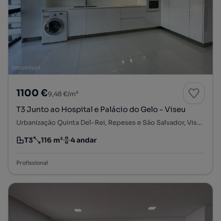
1100 €
9,48 €/m²
T3 Junto ao Hospital e Palácio do Gelo - Viseu
Urbanização Quinta Del-Rei, Repeses e São Salvador, Viseu, Viseu
T3
116 m²
4 andar
Tipologia
Preço por metro quadrado
Andar
Profissional