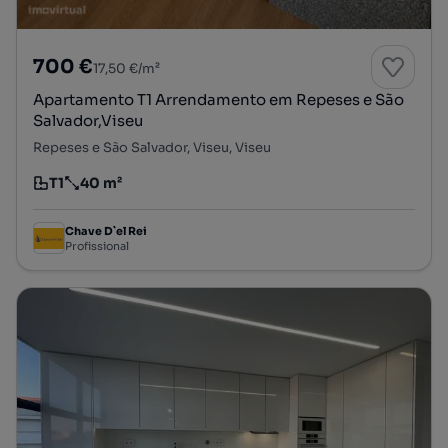
700 €
17,50 €/m²
Apartamento T1 Arrendamento em Repeses e São
Salvador,Viseu
Repeses e São Salvador, Viseu, Viseu
T1
40 m²
Tipologia
Preço por metro quadrado
Chave D`el Rei
Profissional