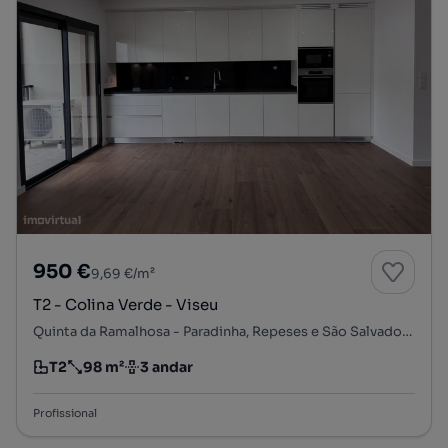
950 €
9,69 €/m²
T2 - Colina Verde - Viseu
Quinta da Ramalhosa - Paradinha, Repeses e São Salvador, Viseu, Viseu
T2
98 m²
3 andar
Tipologia
Preço por metro quadrado
Andar
Profissional