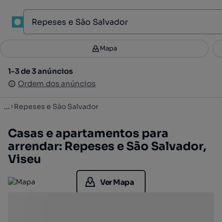
1
Mapa
Mapa
Filtros
Guardar pesquisa
2
1-3 de 3 anúncios
1-3 de 3 anúncios
Ordenar
Ordem dos anúncios
Ordem dos anúncios
...
Repeses e São Salvador
Casas e apartamentos para
arrendar: Repeses e São Salvador,
Viseu
Ver Mapa