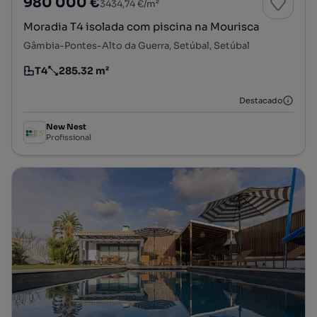
980 000 €
3434,74 €/m²
Moradia T4 isolada com piscina na Mourisca
Gâmbia-Pontes-Alto da Guerra, Setúbal, Setúbal
T4
285.32 m²
Tipologia
Preço por metro quadrado
Destacado
New Nest
Profissional