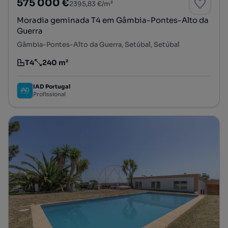
575 000 €
2395,83 €/m²
Moradia geminada T4 em Gâmbia-Pontes-Alto da
Guerra
Gâmbia-Pontes-Alto da Guerra, Setúbal, Setúbal
T4
240 m²
Tipologia
Preço por metro quadrado
IAD Portugal
Profissional