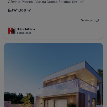
Gâmbia-Pontes-Alto da Guerra, Setúbal, Setúbal
T4
168 m²
Tipologia
Preço por metro quadrado
Destacado
H4 Imobiliária
Profissional