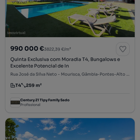
990 000 €
3822,39 €/m²
Quinta Exclusiva com Moradia T4, Bungalows e
Excelente Potencial de In
Rua José da Silva Neto - Mourisca, Gâmbia-Pontes-Alto da Guerra, Setúbal, Setúbal
T4
259 m²
Tipologia
Preço por metro quadrado
Century 21 Tipy Family Sado
Profissional