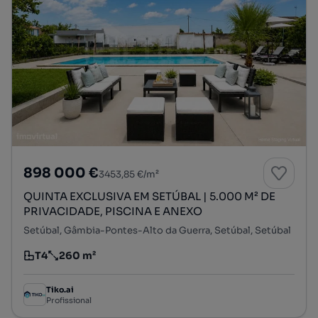
898 000 €
3453,85 €/m²
QUINTA EXCLUSIVA EM SETÚBAL | 5.000 M² DE
PRIVACIDADE, PISCINA E ANEXO
Setúbal, Gâmbia-Pontes-Alto da Guerra, Setúbal, Setúbal
T4
260 m²
Tipologia
Preço por metro quadrado
Tiko.ai
Profissional