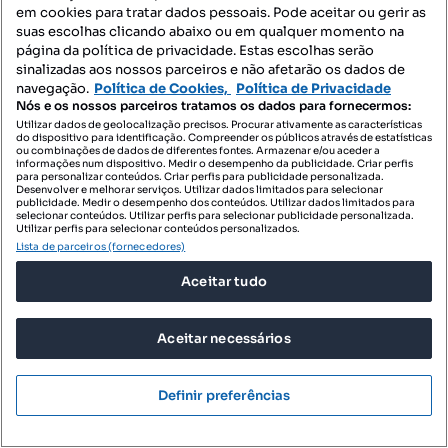
T0 para arrendar - Gâmbia-Pontes-Alto da Guerra
em cookies para tratar dados pessoais. Pode aceitar ou gerir as
suas escolhas clicando abaixo ou em qualquer momento na
Moradias para arrendar - Gâmbia-Pontes-Alto da Guerra
página da política de privacidade. Estas escolhas serão
sinalizadas aos nossos parceiros e não afetarão os dados de
Quartos para arrendar - Gâmbia-Pontes-Alto da Guerra
navegação.
Política de Cookies,
Política de Privacidade
Nós e os nossos parceiros tratamos os dados para fornecermos:
Terrenos para arrendar - Gâmbia-Pontes-Alto da Guerra
Utilizar dados de geolocalização precisos. Procurar ativamente as características
do dispositivo para identificação. Compreender os públicos através de estatísticas
Espaços comerciais para arrendar - Gâmbia-Pontes-Alto da
ou combinações de dados de diferentes fontes. Armazenar e/ou aceder a
Guerra
informações num dispositivo. Medir o desempenho da publicidade. Criar perfis
para personalizar conteúdos. Criar perfis para publicidade personalizada.
Desenvolver e melhorar serviços. Utilizar dados limitados para selecionar
Escritórios para arrendar - Gâmbia-Pontes-Alto da Guerra
publicidade. Medir o desempenho dos conteúdos. Utilizar dados limitados para
selecionar conteúdos. Utilizar perfis para selecionar publicidade personalizada.
Armazéns para arrendar - Gâmbia-Pontes-Alto da Guerra
Utilizar perfis para selecionar conteúdos personalizados.
Lista de parceiros (fornecedores)
Garagens para arrendar - Gâmbia-Pontes-Alto da Guerra
Aceitar tudo
Villa para arrendar - Gâmbia-Pontes-Alto da Guerra
Penthouse para arrendar - Gâmbia-Pontes-Alto da Guerra
Aceitar necessários
Empreendimentos - Gâmbia-Pontes-Alto da Guerra
Definir preferências
Novas apartamentos para comprar - Gâmbia-Pontes-Alto da
Guerra