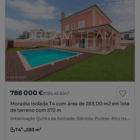
788 000 €
2784,45 €/m²
Moradia isolada T4 com área de 283,00 m2 em lote
de terreno com 572 m
Urbanização Quinta da Amizade, Gâmbia-Pontes-Alto da Guerra, Setúbal, Setúbal
T4
283 m²
Tipologia
Preço por metro quadrado