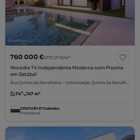
760 000 €
5170,07 €/m²
Moradia T4 Independente Moderna com Piscina
em Setúbal
Rua Quinta da Serralheira - Urbanização Quinta da Serralheira, Gâmbia-Pontes-Alto da Guerra, Setúbal, Setúbal
T4
147 m²
Tipologia
Preço por metro quadrado
CENTURY 21 Colombo
Profissional