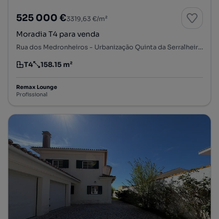
525 000 €
3319,63 €/m²
Moradia T4 para venda
Rua dos Medronheiros - Urbanização Quinta da Serralheira, Gâmbia-Pontes-Alto da Guerra, Setúbal, Setúbal
T4
158.15 m²
Tipologia
Preço por metro quadrado
Remax Lounge
Profissional