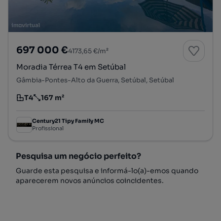
697 000 €
4173,65 €/m²
Moradia Térrea T4 em Setúbal
Gâmbia-Pontes-Alto da Guerra, Setúbal, Setúbal
T4
167 m²
Tipologia
Preço por metro quadrado
Century21 Tipy Family MC
Profissional
Pesquisa um negócio perfeito?
Guarde esta pesquisa e informá-lo(a)-emos quando
aparecerem novos anúncios coincidentes.