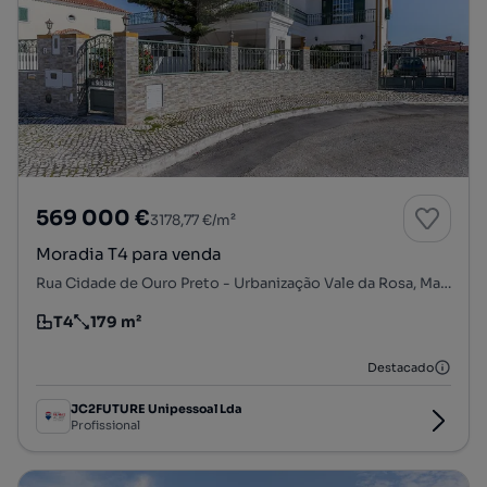
569 000 €
3178,77 €/m²
Moradia T4 para venda
Rua Cidade de Ouro Preto - Urbanização Vale da Rosa, Manteigadas - Cachofarra - Vila Maria, Setúbal (São Sebastião), Setúbal, Setúbal
T4
179 m²
Tipologia
Preço por metro quadrado
Destacado
JC2FUTURE Unipessoal Lda
Profissional