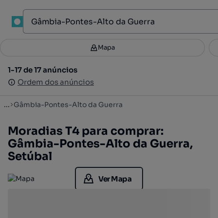
1
Mapa
Mapa
Filtros
Guardar pesquisa
3
1-17 de 17 anúncios
1-17 de 17 anúncios
Ordenar
Ordem dos anúncios
Ordem dos anúncios
...
Gâmbia-Pontes-Alto da Guerra
Moradias T4 para comprar:
Gâmbia-Pontes-Alto da Guerra,
Setúbal
Ver Mapa