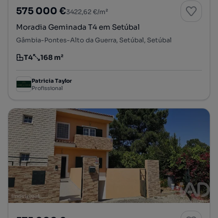
575 000 €
3422,62 €/m²
Moradia Geminada T4 em Setúbal
Gâmbia-Pontes-Alto da Guerra, Setúbal, Setúbal
T4
168 m²
Tipologia
Preço por metro quadrado
Patricia Taylor
Profissional