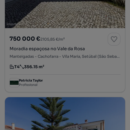
750 000 €
2105,85 €/m²
Moradia espaçosa no Vale da Rosa
Manteigadas - Cachofarra - Vila Maria, Setúbal (São Sebastião), Setúbal, Setúbal
T4
356.15 m²
Tipologia
Preço por metro quadrado
Patricia Taylor
Profissional