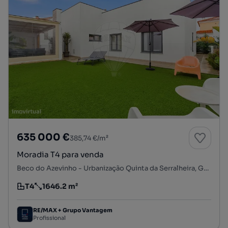
635 000 €
385,74 €/m²
Moradia T4 para venda
Beco do Azevinho - Urbanização Quinta da Serralheira, Gâmbia-Pontes-Alto da Guerra, Setúbal, Setúbal
T4
1646.2 m²
Tipologia
Preço por metro quadrado
RE/MAX + Grupo Vantagem
Profissional