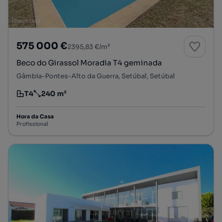
575 000 €
2395,83 €/m²
Beco do Girassol Moradia T4 geminada
Gâmbia-Pontes-Alto da Guerra, Setúbal, Setúbal
T4
240 m²
Tipologia
Preço por metro quadrado
Hora da Casa
Profissional