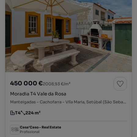
450 000 €
2008,93 €/m²
Moradia T4 Vale da Rosa
Manteigadas - Cachofarra - Vila Maria, Setúbal (São Sebastião), Setúbal, Setúbal
T4
224 m²
Tipologia
Preço por metro quadrado
Casa'Caso - Real Estate
Profissional