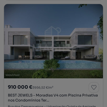
910 000 €
3956,52 €/m²
BEST JEWELS - Moradias V4 com Piscina Privativa
nos Condomínios Ter...
Rua dos Damasqueiros - Urbanização Quinta da Amizade, Gâmbia-Pontes-Alto da Guerra, Setúbal, Setúbal