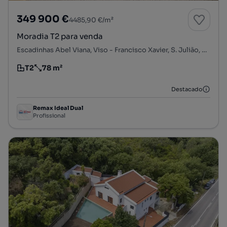
349 900 €
4485,90 €/m²
Moradia T2 para venda
Escadinhas Abel Viana, Viso - Francisco Xavier, S. Julião, N. S. da Anunciada e S. Maria da Graça, Setúbal, Setúbal
T2
78 m²
Tipologia
Preço por metro quadrado
Destacado
Remax Ideal Dual
Profissional