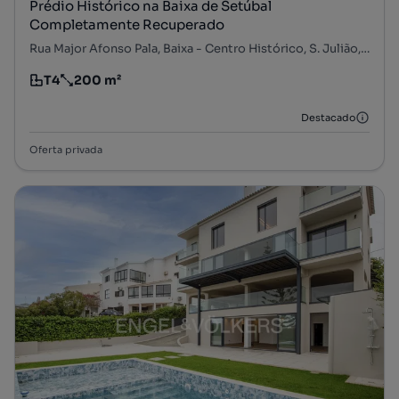
Prédio Histórico na Baixa de Setúbal
Completamente Recuperado
Rua Major Afonso Pala, Baixa - Centro Histórico, S. Julião, N. S. da Anunciada e S. Maria da Graça, Setúbal, Setúbal
T4
200 m²
Tipologia
Preço por metro quadrado
Destacado
Oferta privada