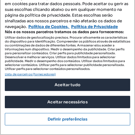
Tipologia
Preço por metro quadrado
em cookies para tratar dados pessoais. Pode aceitar ou gerir as
suas escolhas clicando abaixo ou em qualquer momento na
Destacado
página da política de privacidade. Estas escolhas serão
sinalizadas aos nossos parceiros e não afetarão os dados de
Certeza Cristalina Imobiliária
Profissional
navegação.
Política de Cookies,
Política de Privacidade
Nós e os nossos parceiros tratamos os dados para fornecermos:
Utilizar dados de geolocalização precisos. Procurar ativamente as características
do dispositivo para identificação. Compreender os públicos através de estatísticas
ou combinações de dados de diferentes fontes. Armazenar e/ou aceder a
informações num dispositivo. Medir o desempenho da publicidade. Criar perfis
para personalizar conteúdos. Criar perfis para publicidade personalizada.
Desenvolver e melhorar serviços. Utilizar dados limitados para selecionar
publicidade. Medir o desempenho dos conteúdos. Utilizar dados limitados para
selecionar conteúdos. Utilizar perfis para selecionar publicidade personalizada.
Utilizar perfis para selecionar conteúdos personalizados.
Lista de parceiros (fornecedores)
Aceitar tudo
Aceitar necessários
Definir preferências
650 000 €
8125 €/m²
Quinta de 3.500 m2 na Serra da Arrábida