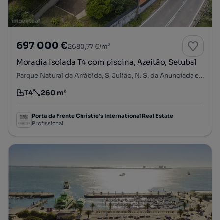
697 000 €
2680,77 €/m²
Moradia Isolada T4 com piscina, Azeitão, Setubal
Parque Natural da Arrábida, S. Julião, N. S. da Anunciada e S. Maria da Graça, Setúbal, Setúbal
T4
260 m²
Tipologia
Preço por metro quadrado
Porta da Frente Christie's International Real Estate
Profissional