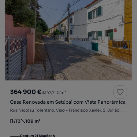
364 900 €
3347,71 €/m²
Casa Renovada em Setúbal com Vista Panorâmica
Rua Nicolau Tolentino, Viso - Francisco Xavier, S. Julião, N. S. da Anunciada e S. Maria da Graça, Setúbal, Setúbal
T3
109 m²
Tipologia
Preço por metro quadrado
Century 21 Nações V