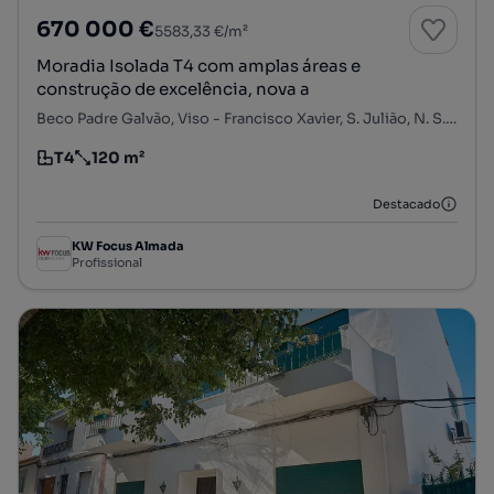
670 000 €
5583,33 €/m²
Moradia Isolada T4 com amplas áreas e
construção de excelência, nova a
Beco Padre Galvão, Viso - Francisco Xavier, S. Julião, N. S. da Anunciada e S. Maria da Graça, Setúbal, Setúbal
T4
120 m²
Tipologia
Preço por metro quadrado
Destacado
KW Focus Almada
Profissional