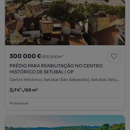
300 000 €
1818,18 €/m²
PRÉDIO PARA REABILITAÇÃO NO CENTRO
HISTÓRICO DE SETÚBAL | OP
Centro Histórico, Setúbal (São Sebastião), Setúbal, Setúbal
T4
165 m²
Tipologia
Preço por metro quadrado
Profissional