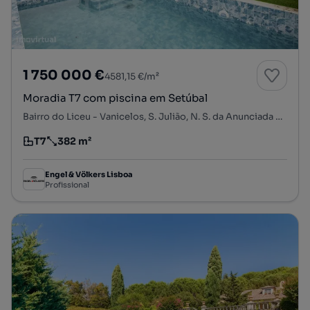
1 750 000 €
4581,15 €/m²
Moradia T7 com piscina em Setúbal
Bairro do Liceu - Vanicelos, S. Julião, N. S. da Anunciada e S. Maria da Graça, Setúbal, Setúbal
T7
382 m²
Tipologia
Preço por metro quadrado
Engel & Völkers Lisboa
Profissional