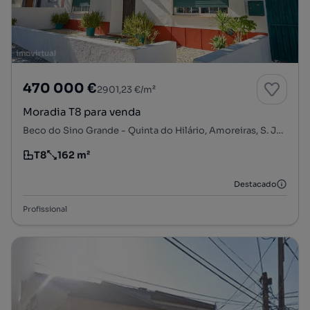
470 000 €
2901,23 €/m²
Moradia T8 para venda
Beco do Sino Grande - Quinta do Hilário, Amoreiras, S. Julião, N. S. da Anunciada e S. Maria da Graça, Setúbal, Setúbal
T8
162 m²
Tipologia
Preço por metro quadrado
Destacado
Profissional