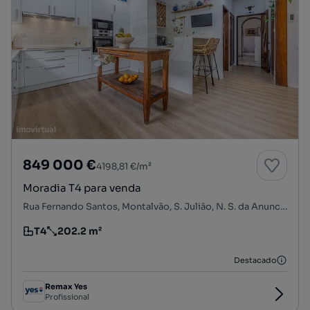
849 000 €
4198,81 €/m²
Moradia T4 para venda
Rua Fernando Santos, Montalvão, S. Julião, N. S. da Anunciada e S. Maria da Graça, Setúbal, Setúbal
T4
202.2 m²
Tipologia
Preço por metro quadrado
Destacado
Remax Yes
Profissional