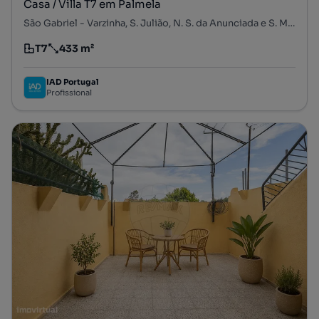
Casa / Villa T7 em Palmela
São Gabriel - Varzinha, S. Julião, N. S. da Anunciada e S. Maria da Graça, Setúbal, Setúbal
T7
433 m²
Tipologia
Preço por metro quadrado
IAD Portugal
Profissional