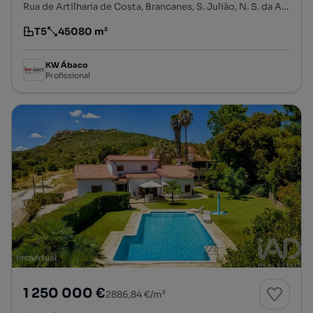
Rua de Artilharia de Costa, Brancanes, S. Julião, N. S. da Anunciada e S. Maria da Graça, Setúbal, Setúbal
T5
45080 m²
Tipologia
Preço por metro quadrado
KW Ábaco
Profissional
1 250 000 €
2886,84 €/m²