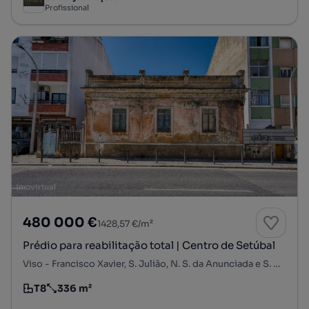
Profissional
480 000 €
1428,57 €/m²
Prédio para reabilitação total | Centro de Setúbal
Viso - Francisco Xavier, S. Julião, N. S. da Anunciada e S. Maria da Graça, Setúbal, Setúbal
T8
336 m²
Tipologia
Preço por metro quadrado