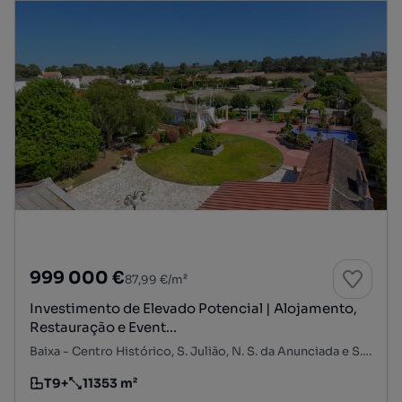
999 000 €
87,99 €/m²
Investimento de Elevado Potencial | Alojamento,
Restauração e Event...
Baixa - Centro Histórico, S. Julião, N. S. da Anunciada e S. Maria da Graça, Setúbal, Setúbal
T9+
11353 m²
Tipologia
Preço por metro quadrado