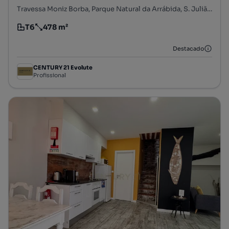
Travessa Moniz Borba, Parque Natural da Arrábida, S. Julião, N. S. da Anunciada e S. Maria da Graça, Setúbal, Setúbal
T6
478 m²
Tipologia
Preço por metro quadrado
Destacado
CENTURY 21 Evolute
Profissional