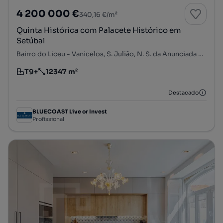
4 200 000 €
340,16 €/m²
Quinta Histórica com Palacete Histórico em
Setúbal
Bairro do Liceu - Vanicelos, S. Julião, N. S. da Anunciada e S. Maria da Graça, Setúbal, Setúbal
T9+
12347 m²
Tipologia
Preço por metro quadrado
Destacado
BLUECOAST Live or Invest
Profissional