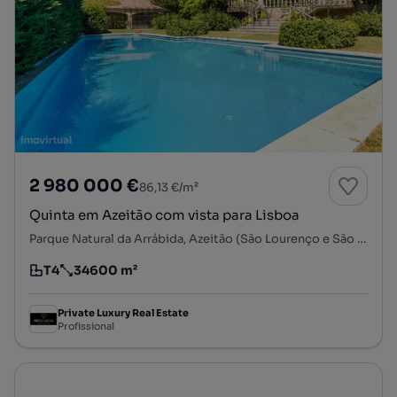
2 980 000 €
86,13 €/m²
Quinta em Azeitão com vista para Lisboa
Parque Natural da Arrábida, Azeitão (São Lourenço e São Simão), Setúbal, Setúbal
T4
34600 m²
Tipologia
Preço por metro quadrado
Private Luxury Real Estate
Profissional