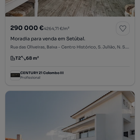
290 000 €
4264,71 €/m²
Moradia para venda em Setúbal.
Rua das Oliveiras, Baixa - Centro Histórico, S. Julião, N. S. da Anunciada e S. Maria da Graça, Setúbal, Setúbal
T2
68 m²
Tipologia
Preço por metro quadrado
CENTURY 21 Colombo III
Profissional