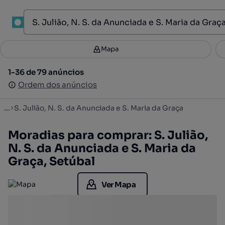
1
Mapa
Mapa
Filtros
Guardar pesquisa
2
1-36 de 79 anúncios
1-36 de 79 anúncios
Ordenar
Ordem dos anúncios
Ordem dos anúncios
...
S. Julião, N. S. da Anunciada e S. Maria da Graça
Moradias para comprar: S. Julião,
N. S. da Anunciada e S. Maria da
Graça, Setúbal
Ver Mapa