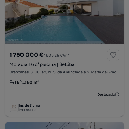
1 750 000 €
4605,26 €/m²
Moradia T6 c/ piscina | Setúbal
Brancanes, S. Julião, N. S. da Anunciada e S. Maria da Graça, Setúbal, Setúbal
T6
380 m²
Tipologia
Preço por metro quadrado
Destacado
Inside Living
Profissional