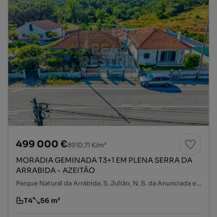
499 000 €
8910,71 €/m²
MORADIA GEMINADA T3+1 EM PLENA SERRA DA
ARRABIDA - AZEITÃO
Parque Natural da Arrábida, S. Julião, N. S. da Anunciada e S. Maria da Graça, Setúbal, Setúbal
T4
56 m²
Tipologia
Preço por metro quadrado