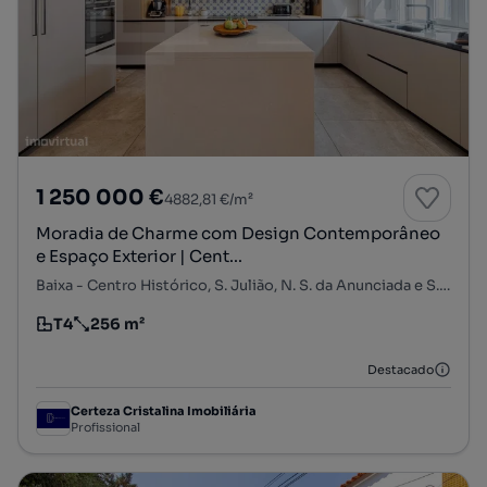
1 250 000 €
4882,81 €/m²
Moradia de Charme com Design Contemporâneo
e Espaço Exterior | Cent...
Baixa - Centro Histórico, S. Julião, N. S. da Anunciada e S. Maria da Graça, Setúbal, Setúbal
T4
256 m²
Tipologia
Preço por metro quadrado
Destacado
Certeza Cristalina Imobiliária
Profissional