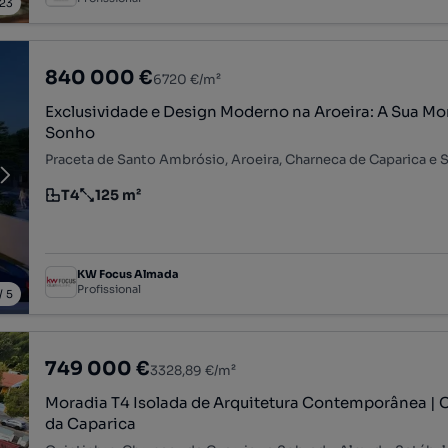
23
840 000 €
6720 €/m²
Exclusividade e Design Moderno na Aroeira: A Sua Mo
Sonho
T4
125 m²
Tipologia
Preço por metro quadrado
KW Focus Almada
Profissional
/
5
749 000 €
3328,89 €/m²
Moradia T4 Isolada de Arquitetura Contemporânea |
da Caparica