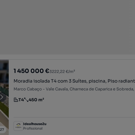
1 450 000 €
3222,22 €/m²
Moradia isolada T4 com 3 Suítes, piscina, Piso radian
T4
450 m²
Tipologia
Preço por metro quadrado
Idealhouse2u
Profissional
/
27