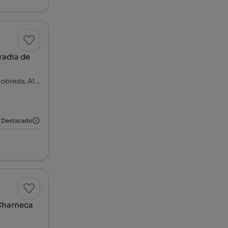
radia de
Praceta de Santo Ambrósio, Aroeira, Charneca de Caparica e Sobreda, Almada, Setúbal
Destacado
 Charneca