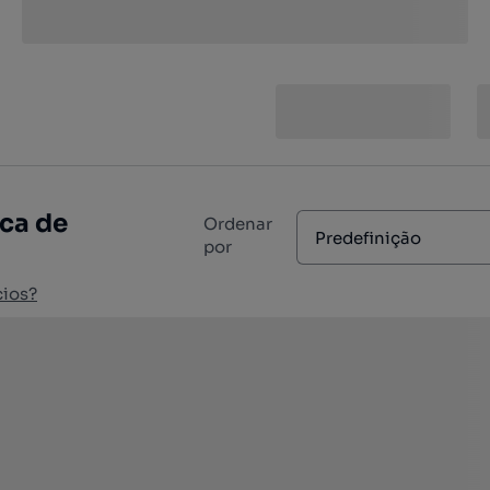
ca de
Ordenar
Predefinição
por
cios?