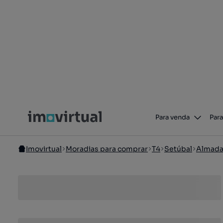
Para venda
Para
Imovirtual
Moradias para comprar
T4
Setúbal
Almad