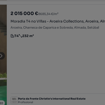
2 015 000 €
8685,34 €/m²
Moradia T4 no Villas - Aroeira Collections, Aroeira, 
Aroeira, Charneca de Caparica e Sobreda, Almada, Setúbal
T4
232 m²
Tipologia
Preço por metro quadrado
Porta da Frente Christie's International Real Estate
Profissional
22