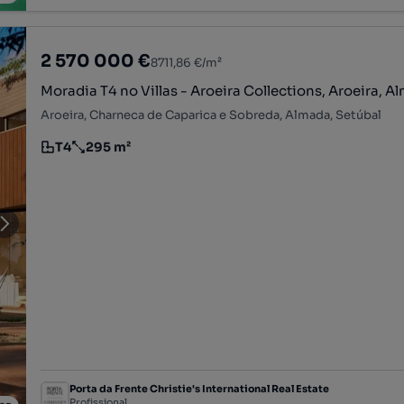
2 570 000 €
8711,86 €/m²
Moradia T4 no Villas - Aroeira Collections, Aroeira, 
Aroeira, Charneca de Caparica e Sobreda, Almada, Setúbal
T4
295 m²
Tipologia
Preço por metro quadrado
Porta da Frente Christie's International Real Estate
Profissional