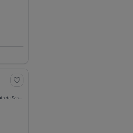
Travessa de Santa Teresa - Botequim, Quinta do Texugo - Quinta de Santa Teresa, Charneca de Caparica e Sobreda, Almada, Setúbal