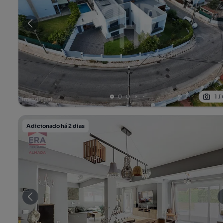
1
/
Adicionado há 2 dias