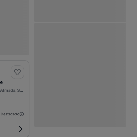
te
Marco Cabaço - Vale Cavala, Charneca de Caparica e Sobreda, Almada, Setúbal
Destacado