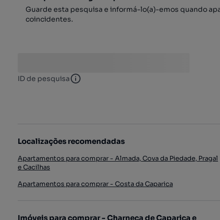
Guarde esta pesquisa e informá-lo(a)-emos quando ap
coincidentes.
ID de pesquisa
ID de pesquisa
Localizações recomendadas
Apartamentos para comprar - Almada, Cova da Piedade, Pragal
e Cacilhas
Apartamentos para comprar - Costa da Caparica
Imóveis para comprar - Charneca de Caparica e