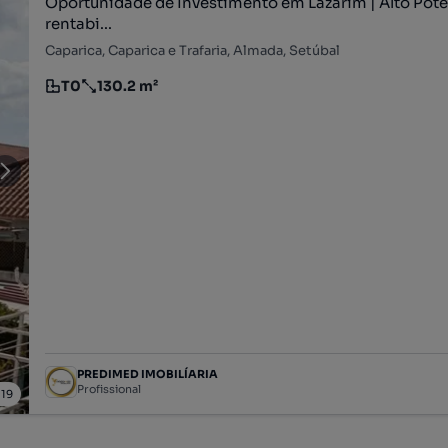
Oportunidade de Investimento em Lazarim | Alto Pote
rentabi...
Caparica, Caparica e Trafaria, Almada, Setúbal
T0
130.2 m²
Tipologia
Preço por metro quadrado
PREDIMED IMOBILÍARIA
Profissional
/
19