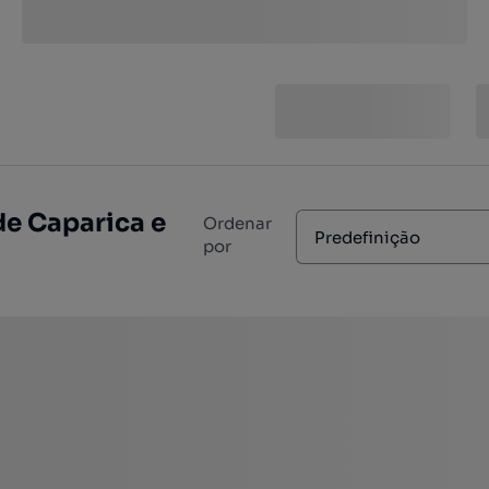
de Caparica e
Ordenar
Predefinição
por