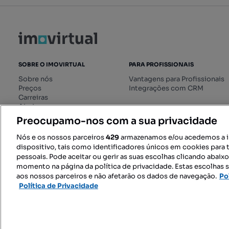
SOBRE O IMOVIRTUAL
PARA PROFISSIONAIS
Sobre nós
Vantagens para Profissionais
Preços
Integrações com CRM
Carreiras
Ajuda
Livro de Reclamações online
Preocupamo-nos com a sua privacidade
Regulamento dos Serviços
Digitais
Nós e os nossos parceiros
429
armazenamos e/ou acedemos a 
dispositivo, tais como identificadores únicos em cookies para 
pessoais. Pode aceitar ou gerir as suas escolhas clicando abaix
momento na página da política de privacidade. Estas escolhas s
SIGA-NOS:
aos nossos parceiros e não afetarão os dados de navegação.
Po
Política de Privacidade
© 2026 Imovirtual.com, OLX Portu