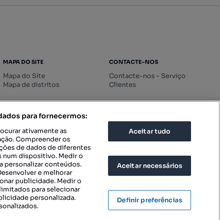
MAPA DO SITE
CONTACTE-NOS
Mapa do Site
Contacte-nos - Serviço
Mapa de distritos
Clientes
 dados para fornecermos:
rocurar ativamente as
Aceitar tudo
icação. Compreender os
ações de dados de diferentes
 num dispositivo. Medir o
a personalizar conteúdos.
Aceitar necessários
 Desenvolver e melhorar
ionar publicidade. Medir o
imitados para selecionar
blicidade personalizada.
Definir preferências
sonalizados.
IGURAÇÕES DE PRIVACIDADE