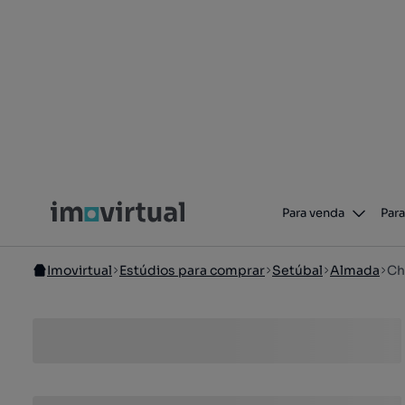
Para venda
Para
Imovirtual
Estúdios para comprar
Setúbal
Almada
Ch