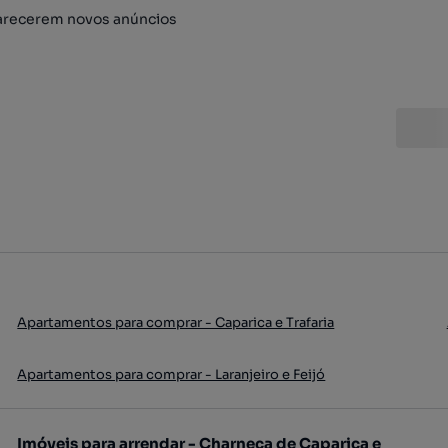
arecerem novos anúncios
Apartamentos para comprar - Caparica e Trafaria
Apartamentos para comprar - Laranjeiro e Feijó
Imóveis para arrendar - Charneca de Caparica e