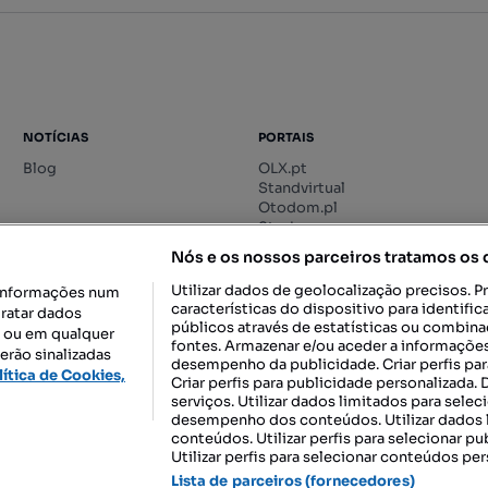
NOTÍCIAS
PORTAIS
Blog
OLX.pt
Standvirtual
Otodom.pl
Storia.ro
Nós e os nossos parceiros tratamos os
Utilizar dados de geolocalização precisos. P
informações num
características do dispositivo para identif
tratar dados
públicos através de estatísticas ou combin
o ou em qualquer
fontes. Armazenar e/ou aceder a informações
erão sinalizadas
desempenho da publicidade. Criar perfis par
DESCARREGAR NA:
lítica de Cookies,
Criar perfis para publicidade personalizada.
serviços. Utilizar dados limitados para selec
desempenho dos conteúdos. Utilizar dados l
conteúdos. Utilizar perfis para selecionar pu
Utilizar perfis para selecionar conteúdos per
gal, S.A.
TERMOS DE UTILIZAÇÃO
POLÍTICA DE PRIVACIDADE
CONF
Lista de parceiros (fornecedores)