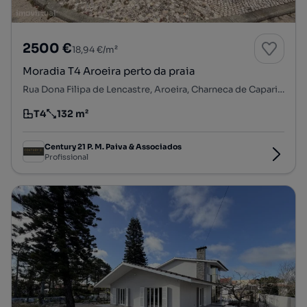
2500 €
18,94 €/m²
Moradia T4 Aroeira perto da praia
Rua Dona Filipa de Lencastre, Aroeira, Charneca de Caparica e Sobreda, Almada, Setúbal
T4
132 m²
Tipologia
Preço por metro quadrado
Century 21 P. M. Paiva & Associados
Profissional