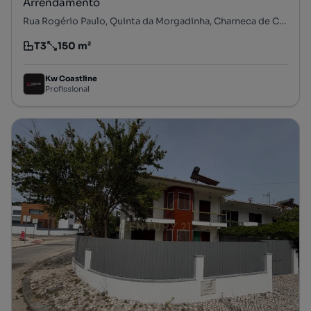
Arrendamento
Rua Rogério Paulo, Quinta da Morgadinha, Charneca de Caparica e Sobreda, Almada, Setúbal
T3
150 m²
Tipologia
Preço por metro quadrado
Kw Coastline
Profissional