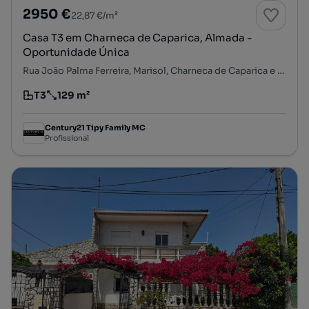
2950 €
22,87 €/m²
Casa T3 em Charneca de Caparica, Almada -
Oportunidade Única
Rua João Palma Ferreira, Marisol, Charneca de Caparica e Sobreda, Almada, Setúbal
T3
129 m²
Tipologia
Preço por metro quadrado
Century21 Tipy Family MC
Profissional