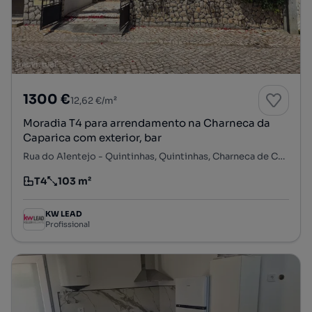
1300 €
12,62 €/m²
Moradia T4 para arrendamento na Charneca da
Caparica com exterior, bar
Rua do Alentejo - Quintinhas, Quintinhas, Charneca de Caparica e Sobreda, Almada, Setúbal
T4
103 m²
Tipologia
Preço por metro quadrado
KW LEAD
Profissional