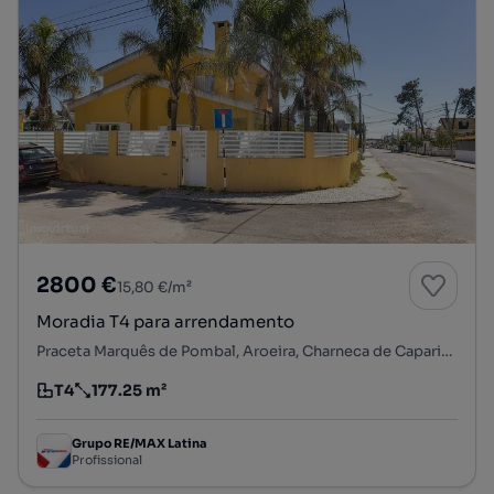
2800 €
15,80 €/m²
Moradia T4 para arrendamento
Praceta Marquês de Pombal, Aroeira, Charneca de Caparica e Sobreda, Almada, Setúbal
T4
177.25 m²
Tipologia
Preço por metro quadrado
Grupo RE/MAX Latina
Profissional