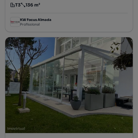
T3
136 m²
Tipologia
Preço por metro quadrado
KW Focus Almada
Profissional