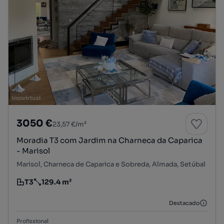
3050 €
23,57 €/m²
Moradia T3 com Jardim na Charneca da Caparica
- Marisol
Marisol, Charneca de Caparica e Sobreda, Almada, Setúbal
T3
129.4 m²
Tipologia
Preço por metro quadrado
Destacado
Profissional