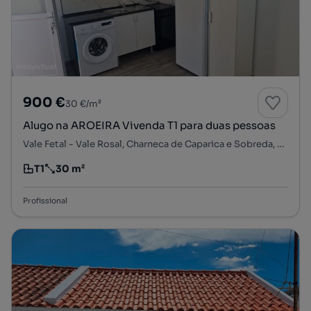
900 €
30 €/m²
Alugo na AROEIRA Vivenda T1 para duas pessoas
Vale Fetal - Vale Rosal, Charneca de Caparica e Sobreda, Almada, Setúbal
T1
30 m²
Tipologia
Preço por metro quadrado
Profissional