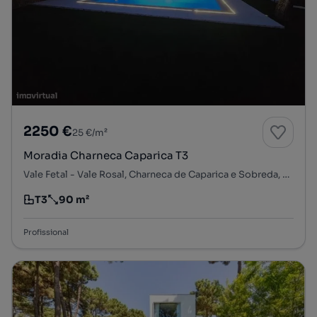
2250 €
25 €/m²
Moradia Charneca Caparica T3
Vale Fetal - Vale Rosal, Charneca de Caparica e Sobreda, Almada, Setúbal
T3
90 m²
Tipologia
Preço por metro quadrado
Profissional