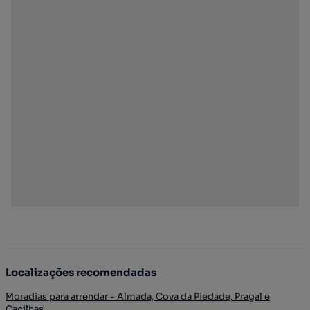
Localizações recomendadas
Moradias para arrendar - Almada, Cova da Piedade, Pragal e
Cacilhas