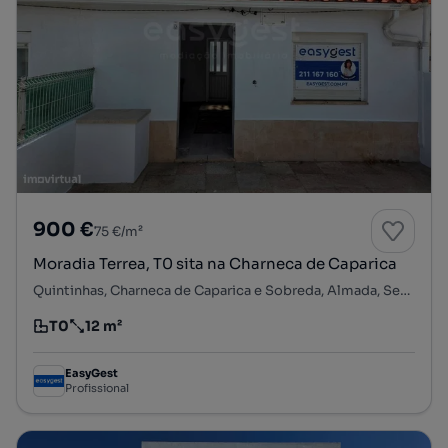
900 €
75 €/m²
Moradia Terrea, T0 sita na Charneca de Caparica
Quintinhas, Charneca de Caparica e Sobreda, Almada, Setúbal
T0
12 m²
Tipologia
Preço por metro quadrado
EasyGest
Profissional