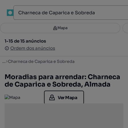
1
Mapa
Mapa
Filtros
Guardar pesquisa
3
1-15 de 15 anúncios
1-15 de 15 anúncios
Ordenar
Ordem dos anúncios
Ordem dos anúncios
...
Charneca de Caparica e Sobreda
Moradias para arrendar: Charneca
de Caparica e Sobreda, Almada
Ver Mapa