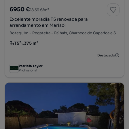
6950 €
18,53 €/m²
Excelente moradia T5 renovada para
arrendamento em Marisol
Botequim - Regateira - Palhais, Charneca de Caparica e Sobreda, Almada, Setúbal
T5
375 m²
Tipologia
Preço por metro quadrado
Destacado
Patricia Taylor
Profissional