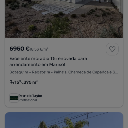
6950 €
18,53 €/m²
Excelente moradia T5 renovada para
arrendamento em Marisol
Botequim - Regateira - Palhais, Charneca de Caparica e Sobreda, Almada, Setúbal
T5
375 m²
Tipologia
Preço por metro quadrado
Patricia Taylor
Profissional