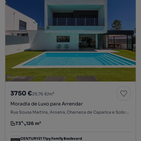
3750 €
29,76 €/m²
Moradia de Luxo para Arrendar
Rua Sousa Martins, Aroeira, Charneca de Caparica e Sobreda, Almada, Setúbal
T3
126 m²
Tipologia
Preço por metro quadrado
CENTURY21 Tipy Family Boulevard