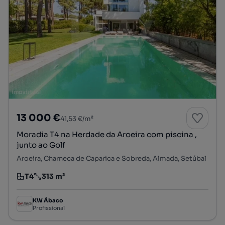
13 000 €
41,53 €/m²
Moradia T4 na Herdade da Aroeira com piscina ,
junto ao Golf
Aroeira, Charneca de Caparica e Sobreda, Almada, Setúbal
T4
313 m²
Tipologia
Preço por metro quadrado
KW Ábaco
Profissional