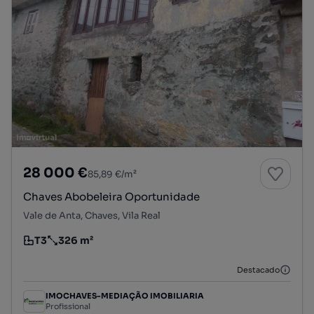
28 000 €
85,89 €/m²
Chaves Abobeleira Oportunidade
Vale de Anta, Chaves, Vila Real
T3
326 m²
Tipologia
Preço por metro quadrado
Destacado
IMOCHAVES-MEDIAÇÃO IMOBILIARIA
Profissional