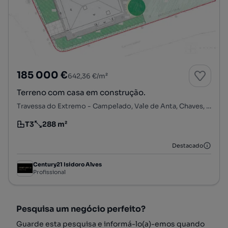
185 000 €
642,36 €/m²
Terreno com casa em construção.
Travessa do Extremo - Campelado, Vale de Anta, Chaves, Vila Real
T3
288 m²
Tipologia
Preço por metro quadrado
Destacado
Century21 Isidoro Alves
Profissional
Pesquisa um negócio perfeito?
Guarde esta pesquisa e informá-lo(a)-emos quando