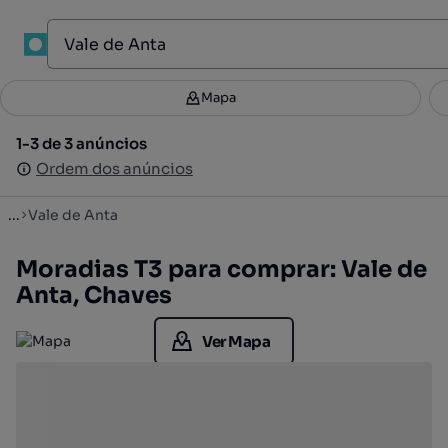
1
Mapa
Mapa
Filtros
Guardar pesquisa
3
1-3 de 3 anúncios
1-3 de 3 anúncios
Ordenar
Ordem dos anúncios
Ordem dos anúncios
...
Vale de Anta
Moradias T3 para comprar: Vale de
Anta, Chaves
Ver Mapa