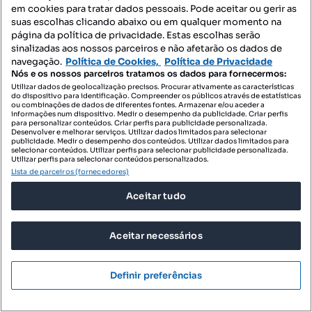
em cookies para tratar dados pessoais. Pode aceitar ou gerir as
suas escolhas clicando abaixo ou em qualquer momento na
página da política de privacidade. Estas escolhas serão
sinalizadas aos nossos parceiros e não afetarão os dados de
navegação.
Política de Cookies,
Política de Privacidade
Nós e os nossos parceiros tratamos os dados para fornecermos:
Utilizar dados de geolocalização precisos. Procurar ativamente as características
do dispositivo para identificação. Compreender os públicos através de estatísticas
ou combinações de dados de diferentes fontes. Armazenar e/ou aceder a
informações num dispositivo. Medir o desempenho da publicidade. Criar perfis
para personalizar conteúdos. Criar perfis para publicidade personalizada.
Desenvolver e melhorar serviços. Utilizar dados limitados para selecionar
publicidade. Medir o desempenho dos conteúdos. Utilizar dados limitados para
selecionar conteúdos. Utilizar perfis para selecionar publicidade personalizada.
Utilizar perfis para selecionar conteúdos personalizados.
Lista de parceiros (fornecedores)
Aceitar tudo
30 000 €
Aceitar necessários
111,94 €/m²
Terreno Rústico com Elevado Potencial de
Valorização | Rio de Mouro...
Definir preferências
São João das Lampas, São João das Lampas e Terrugem, Sintra, Lisboa