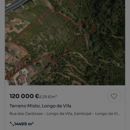
120 000 €
8,28 €/m²
Terreno Misto, Longo da Vila
Rua das Cardosas - Longo da Vila, Zambujal - Longo da Vila, Mafra, Mafra, Lisboa
14499 m²
Preço por metro quadrado