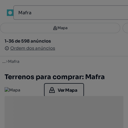
1
Mapa
Mapa
Filtros
Guardar pesquisa
2
1-36 de 598 anúncios
1-36 de 598 anúncios
Ordenar
Ordem dos anúncios
Ordem dos anúncios
...
Mafra
Terrenos para comprar: Mafra
Ver Mapa