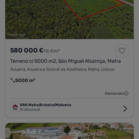
580 000 €
116 €/m²
Terreno c/ 5000 m2, São Miguel Alcainça, Mafra
Azueira, Azueira e Sobral da Abelheira, Mafra, Lisboa
5000 m²
Preço por metro quadrado
Destacado
ERA Mafra/Ericeira/Malveira
Profissional