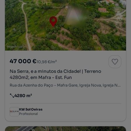
47 000 €
10,98 €/m²
Na Serra, e a minutos da Cidade! | Terreno
4280m2, em Mafra - Est. Fun
Rua da Azenha do Paço - Mafra Gare, Igreja Nova, Igreja Nova e Cheleiros, Mafra, Lisboa
4280 m²
Preço por metro quadrado
KW Sol Oeiras
Profissional