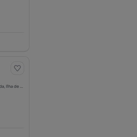
Rua de Santa Catarina, Ponta Delgada (São José), Ponta Delgada, Ilha de São Miguel