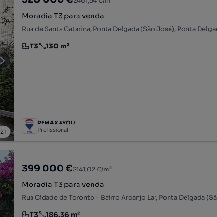
2461,54 €/m²
Moradia T3 para venda
T3
130 m²
Tipologia
Preço por metro quadrado
REMAX 4YOU
Profissional
/
21
399 000 €
2141,02 €/m²
Moradia T3 para venda
T3
186.36 m²