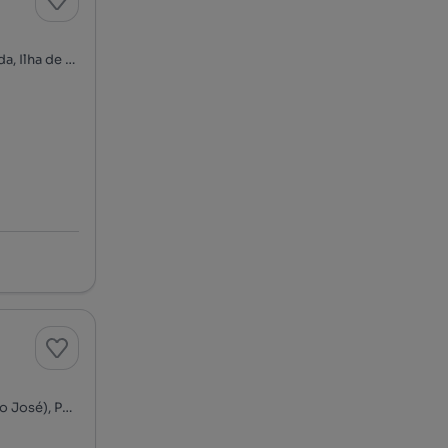
Rua de Santa Catarina, Ponta Delgada (São José), Ponta Delgada, Ilha de São Miguel
Rua Cidade de Toronto - Bairro Arcanjo Lar, Ponta Delgada (São José), Ponta Delgada, Ilha de São Miguel