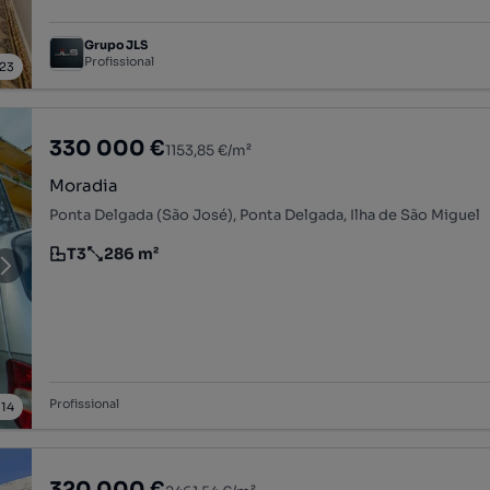
Grupo JLS
Profissional
23
330 000 €
1153,85 €/m²
Moradia
Ponta Delgada (São José), Ponta Delgada, Ilha de São Miguel
T3
286 m²
Tipologia
Preço por metro quadrado
Profissional
/
14
320 000 €