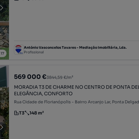
Tipologia
Preço por metro quadrado
António Vasconcelos Tavares - Mediação Imobiliária, Lda.
Profissional
/
17
569 000 €
3844,59 €/m²
MORADIA T3 DE CHARME NO CENTRO DE PONTA D
ELEGÂNCIA, CONFORTO
T3
148 m²
Tipologia
Preço por metro quadrado