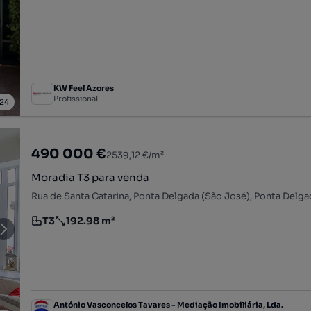
KW Feel Azores
Profissional
24
490 000 €
2539,12 €/m²
Moradia T3 para venda
T3
192.98 m²
Tipologia
Preço por metro quadrado
António Vasconcelos Tavares - Mediação Imobiliária, Lda.