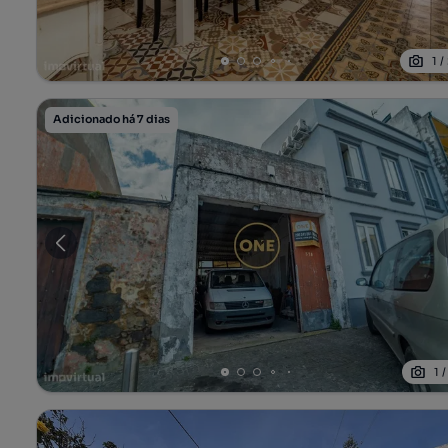
1
/
Adicionado há 7 dias
1