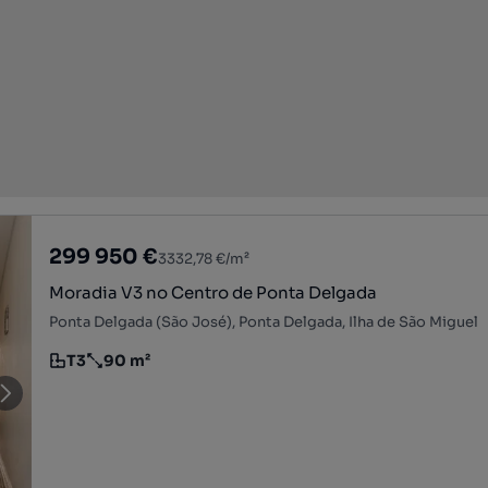
299 950 €
3332,78 €/m²
Moradia V3 no Centro de Ponta Delgada
Ponta Delgada (São José), Ponta Delgada, Ilha de São Miguel
T3
90 m²
Tipologia
Preço por metro quadrado