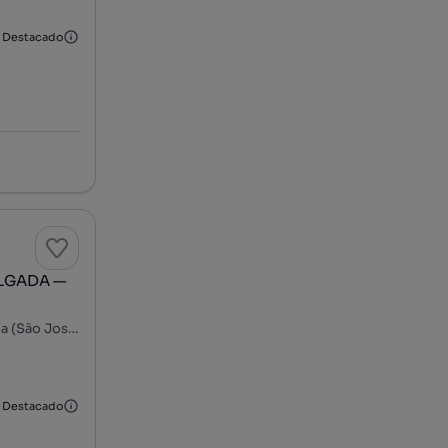
Destacado
ELGADA —
Rua Cidade de Florianópolis - Bairro Arcanjo Lar, Ponta Delgada (São José), Ponta Delgada, Ilha de São Miguel
Destacado