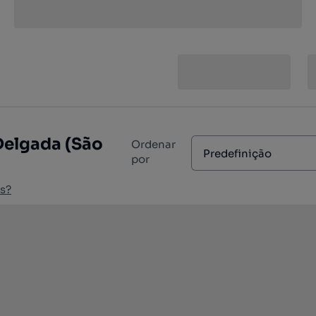
Delgada (São
Ordenar
Predefinição
por
s?