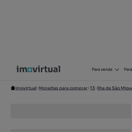
Para venda
Para
Imovirtual
Moradias para comprar
T3
Ilha de São Migu