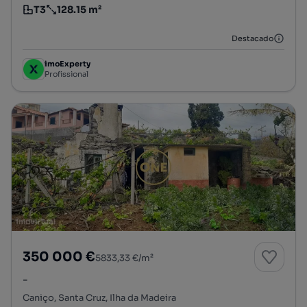
T3
128.15 m²
Tipologia
Preço por metro quadrado
Destacado
imoExperty
Profissional
350 000 €
5833,33 €/m²
-
Caniço, Santa Cruz, Ilha da Madeira