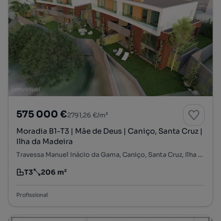
575 000 €
2791,26 €/m²
Moradia B1-T3 | Mãe de Deus | Caniço, Santa Cruz |
Ilha da Madeira
Travessa Manuel Inácio da Gama, Caniço, Santa Cruz, Ilha da Madeira
T3
206 m²
Tipologia
Preço por metro quadrado
Profissional