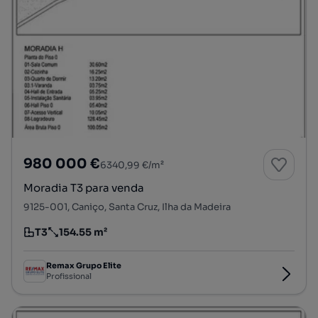
980 000 €
6340,99 €/m²
Moradia T3 para venda
9125-001, Caniço, Santa Cruz, Ilha da Madeira
T3
154.55 m²
Tipologia
Preço por metro quadrado
Remax Grupo Elite
Profissional