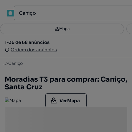
1
Mapa
Mapa
Filtros
Guardar pesquisa
3
1-36 de 68 anúncios
1-36 de 68 anúncios
Ordenar
Ordem dos anúncios
Ordem dos anúncios
...
Caniço
Moradias T3 para comprar: Caniço,
Santa Cruz
Ver Mapa