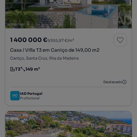
1 400 000 €
9395,97 €/m²
Casa / Villa T3 em Caniço de 149,00 m2
Caniço, Santa Cruz, Ilha da Madeira
T3
149 m²
Tipologia
Preço por metro quadrado
Destacado
IAD Portugal
Profissional