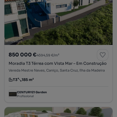
850 000 €
4594,59 €/m²
Moradia T3 Térrea com Vista Mar – Em Construção
Vereda Mestre Neves, Caniço, Santa Cruz, Ilha da Madeira
T3
185 m²
Tipologia
Preço por metro quadrado
CENTURY21 Garden
Profissional