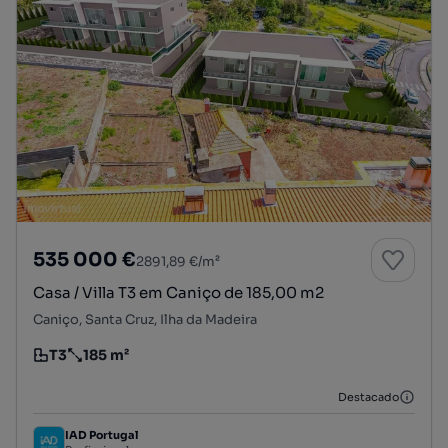
535 000 €
2891,89 €/m²
Casa / Villa T3 em Caniço de 185,00 m2
Caniço, Santa Cruz, Ilha da Madeira
T3
185 m²
Tipologia
Preço por metro quadrado
Destacado
IAD Portugal