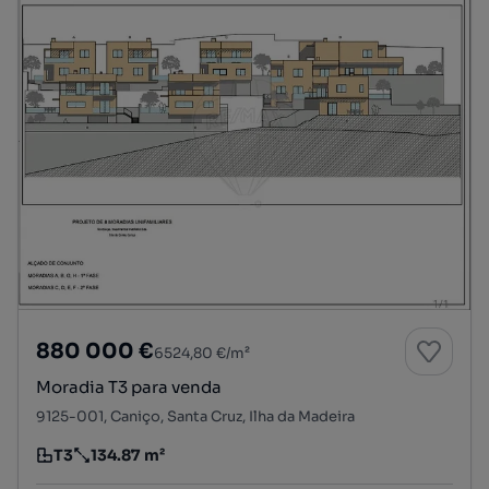
880 000 €
6524,80 €/m²
Moradia T3 para venda
9125-001, Caniço, Santa Cruz, Ilha da Madeira
T3
134.87 m²
Tipologia
Preço por metro quadrado