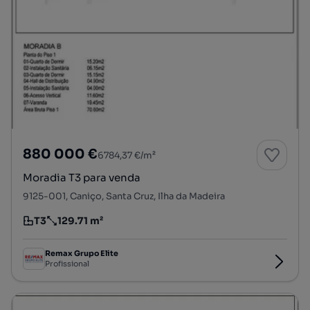
880 000 €
6784,37 €/m²
Moradia T3 para venda
9125-001, Caniço, Santa Cruz, Ilha da Madeira
T3
129.71 m²
Tipologia
Preço por metro quadrado
Remax Grupo Elite
Profissional