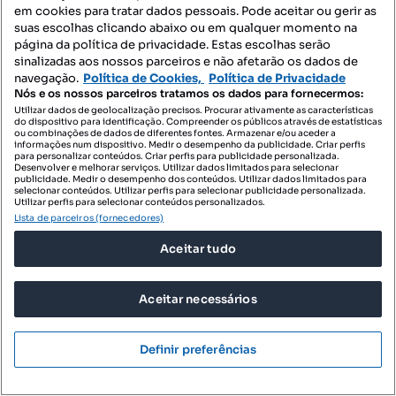
em cookies para tratar dados pessoais. Pode aceitar ou gerir as
Remax Grupo Elite
Profissional
suas escolhas clicando abaixo ou em qualquer momento na
página da política de privacidade. Estas escolhas serão
sinalizadas aos nossos parceiros e não afetarão os dados de
navegação.
Política de Cookies,
Política de Privacidade
Nós e os nossos parceiros tratamos os dados para fornecermos:
Utilizar dados de geolocalização precisos. Procurar ativamente as características
do dispositivo para identificação. Compreender os públicos através de estatísticas
ou combinações de dados de diferentes fontes. Armazenar e/ou aceder a
informações num dispositivo. Medir o desempenho da publicidade. Criar perfis
para personalizar conteúdos. Criar perfis para publicidade personalizada.
Desenvolver e melhorar serviços. Utilizar dados limitados para selecionar
publicidade. Medir o desempenho dos conteúdos. Utilizar dados limitados para
selecionar conteúdos. Utilizar perfis para selecionar publicidade personalizada.
Utilizar perfis para selecionar conteúdos personalizados.
Lista de parceiros (fornecedores)
Aceitar tudo
Aceitar necessários
460 000 €
3299,86 €/m²
Definir preferências
Moradia Familiar T3 com Espaço Exterior na
Atalaia, Caniço