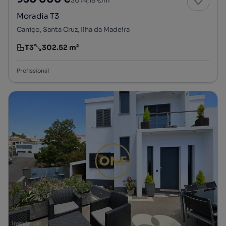
3074,18 €/m²
Moradia T3
Caniço, Santa Cruz, Ilha da Madeira
T3
302.52 m²
Tipologia
Preço por metro quadrado
Profissional