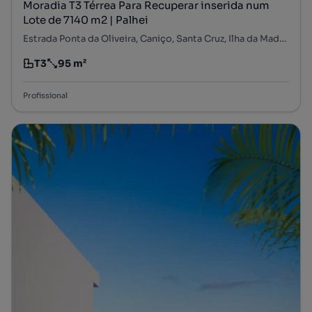
Moradia T3 Térrea Para Recuperar inserida num
Lote de 7140 m2 | Palhei
Estrada Ponta da Oliveira, Caniço, Santa Cruz, Ilha da Madeira
T3
95 m²
Tipologia
Preço por metro quadrado
Profissional