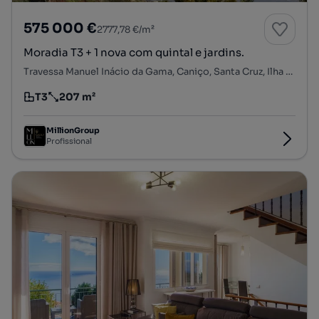
575 000 €
2777,78 €/m²
Moradia T3 + 1 nova com quintal e jardins.
Travessa Manuel Inácio da Gama, Caniço, Santa Cruz, Ilha da Madeira
T3
207 m²
Tipologia
Preço por metro quadrado
MillionGroup
Profissional