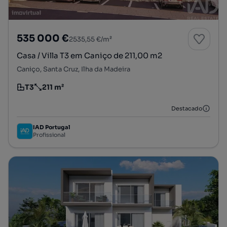
535 000 €
2535,55 €/m²
Casa / Villa T3 em Caniço de 211,00 m2
Caniço, Santa Cruz, Ilha da Madeira
T3
211 m²
Tipologia
Preço por metro quadrado
Destacado
IAD Portugal
Profissional