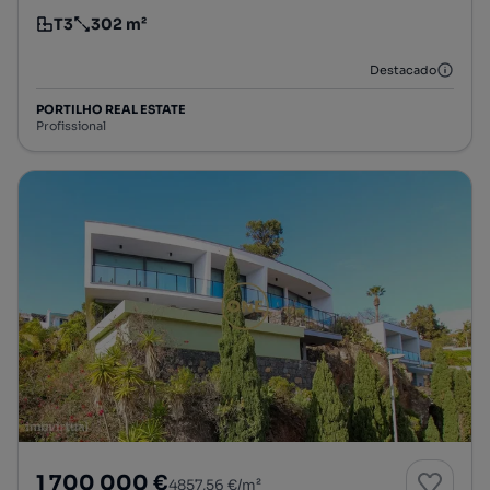
T3
302 m²
Tipologia
Preço por metro quadrado
Destacado
PORTILHO REAL ESTATE
Profissional
1 700 000 €
4857,56 €/m²