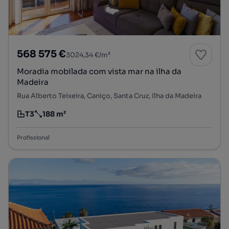
568 575 €
3024,34 €/m²
Moradia mobilada com vista mar na ilha da
Madeira
Rua Alberto Teixeira, Caniço, Santa Cruz, Ilha da Madeira
T3
188 m²
Tipologia
Preço por metro quadrado
Profissional