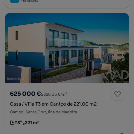
Profissional
625 000 €
2828,05 €/m²
Casa / Villa T3 em Caniço de 221,00 m2
Caniço, Santa Cruz, Ilha da Madeira
T3
221 m²
Tipologia
Preço por metro quadrado