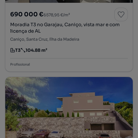
690 000 €
6578,95 €/m²
Moradia T3 no Garajau, Caniço, vista mar e com
licença de AL
Caniço, Santa Cruz, Ilha da Madeira
T3
104.88 m²
Tipologia
Preço por metro quadrado
Profissional