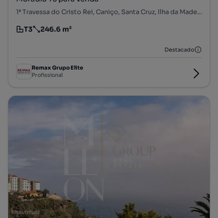
1ª Travessa do Cristo Rei, Caniço, Santa Cruz, Ilha da Madeira
T3
246.6 m²
Tipologia
Preço por metro quadrado
Destacado
Remax Grupo Elite
Profissional