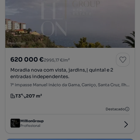
620 000 €
2995,17 €/m²
Moradia nova com vista, jardins,| quintal e 2
entradas independentes.
1º Impasse Manuel Inácio da Gama, Caniço, Santa Cruz, Ilha da Madeira
T3
207 m²
Tipologia
Preço por metro quadrado
Destacado
MillionGroup
Profissional