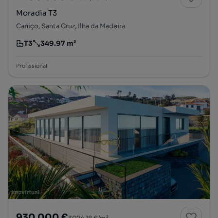
Moradia T3
Caniço, Santa Cruz, Ilha da Madeira
T3
349.97 m²
Tipologia
Preço por metro quadrado
Profissional
930 000 €