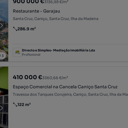
900 000 €
3136,98 €/m²
Restaurante - Garajau
Santa Cruz, Caniço, Santa Cruz, Ilha da Madeira
286.9 m²
Preço por metro quadrado
Directo e Simples- Mediação Imobiliária Lda
Profissional
/
3
410 000 €
3360,66 €/m²
Espaço Comercial na Cancela Caniço Santa Cruz
Travessa dos Tanques Corujeira, Caniço, Santa Cruz, Ilha da Ma
122 m²
Preço por metro quadrado