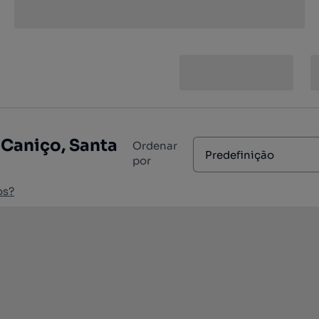
 Caniço, Santa
Ordenar
Predefinição
por
os?