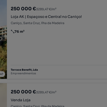
250 000 €
3289,47 €/m²
Loja AK | Espaçoso e Central no Caniço!
Caniço, Santa Cruz, Ilha da Madeira
76 m²
Preço por metro quadrado
Terrace Benefit, Lda
Empreendimentos
/
47
250 000 €
3289,47 €/m²
Venda Loja
Caniço, Santa Cruz, Ilha da Madeira