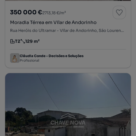
350 000 €
2713,18 €/m²
Moradia Térrea em Vilar de Andorinho
Rua Heróis do Ultramar - Vilar de Andorinho, São Lourenço - Balteiro - Lijó, Vilar de Andorinho, Vila Nova de Gaia, Porto
T2
129 m²
Tipologia
Preço por metro quadrado
Cláudia Conde - Decisões e Soluções
Profissional