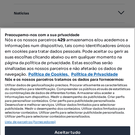
Notícias
PORTAIS
Preocupamo-nos com a sua privacidade
Nós e os nossos parceiros
429
armazenamos e/ou acedemos a
informações num dispositivo, tais como identificadores únicos
Mapa do Site
em cookies para tratar dados pessoais. Pode aceitar ou gerir as
suas escolhas clicando abaixo ou em qualquer momento na
página da política de privacidade. Estas escolhas serão
sinalizadas aos nossos parceiros e não afetarão os dados de
Contacte-nos
navegação.
Política de Cookies,
Política de Privacidade
Nós e os nossos parceiros tratamos os dados para fornecermos:
Utilizar dados de geolocalização precisos. Procurar ativamente as características
do dispositivo para identificação. Compreender os públicos através de estatísticas
SIGA-NOS:
ou combinações de dados de diferentes fontes. Armazenar e/ou aceder a
informações num dispositivo. Medir o desempenho da publicidade. Criar perfis
para personalizar conteúdos. Criar perfis para publicidade personalizada.
Desenvolver e melhorar serviços. Utilizar dados limitados para selecionar
publicidade. Medir o desempenho dos conteúdos. Utilizar dados limitados para
selecionar conteúdos. Utilizar perfis para selecionar publicidade personalizada.
DESCARREGAR NA:
Utilizar perfis para selecionar conteúdos personalizados.
Lista de parceiros (fornecedores)
Aceitar tudo