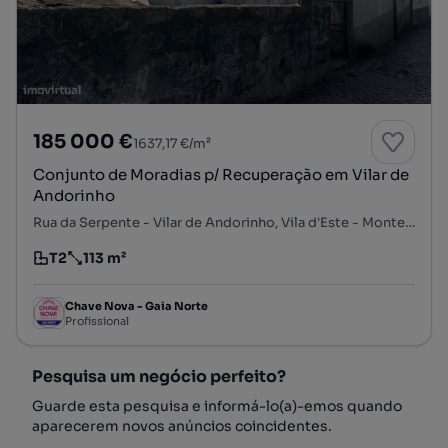
185 000 €
1637,17 €/m²
Conjunto de Moradias p/ Recuperação em Vilar de
Andorinho
Rua da Serpente - Vilar de Andorinho, Vila d'Este - Monte da Virgem, Vilar de Andorinho, Vila Nova de Gaia, Porto
T2
113 m²
Tipologia
Preço por metro quadrado
Chave Nova - Gaia Norte
Profissional
Pesquisa um negócio perfeito?
Guarde esta pesquisa e informá-lo(a)-emos quando
aparecerem novos anúncios coincidentes.