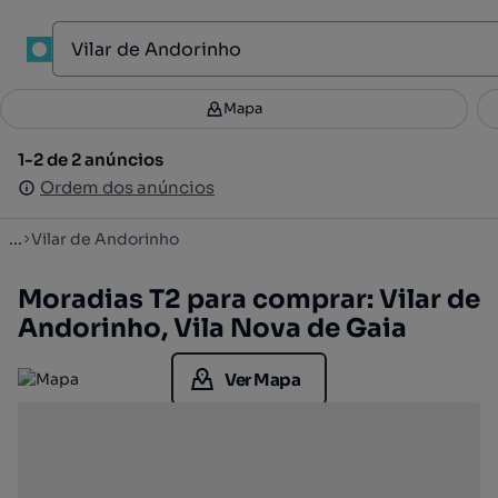
1
Mapa
Mapa
Filtros
Guardar pesquisa
3
1-2 de 2 anúncios
1-2 de 2 anúncios
Ordenar
Ordem dos anúncios
Ordem dos anúncios
...
Vilar de Andorinho
Moradias T2 para comprar: Vilar de
Andorinho, Vila Nova de Gaia
Ver Mapa