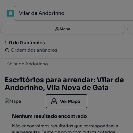
1
Mapa
Mapa
Filtros
Guardar pesquisa
4
1-0 de 0 anúncios
1-0 de 0 anúncios
Ordenar
Ordem dos anúncios
Ordem dos anúncios
...
Vilar de Andorinho
Escritórios para arrendar: Vilar de
Andorinho, Vila Nova de Gaia
Ver Mapa
Nenhum resultado encontrado
Não encontrámos resultados que correspondam à
sua pesquisa. Tente de novo com outros critérios