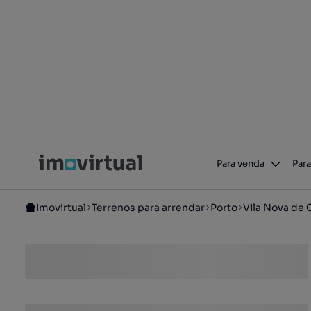
Para venda
Para
Imovirtual
Terrenos para arrendar
Porto
Vila Nova de 