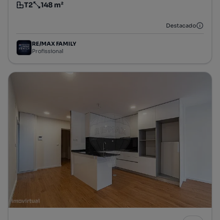
T2
148 m²
Tipologia
Preço por metro quadrado
Destacado
RE/MAX FAMILY
Profissional