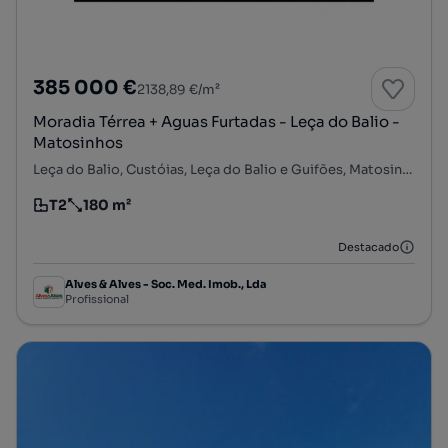
385 000 €
2138,89 €/m²
Moradia Térrea + Aguas Furtadas - Leça do Balio -
Matosinhos
Leça do Balio, Custóias, Leça do Balio e Guifões, Matosinhos, Porto
T2
180 m²
Tipologia
Preço por metro quadrado
Destacado
Alves & Alves - Soc. Med. Imob., Lda
Profissional