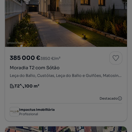
385 000 €
3850 €/m²
Moradia T2 com Sótão
Leça do Balio, Custóias, Leça do Balio e Guifões, Matosinhos, Porto
T2
100 m²
Tipologia
Preço por metro quadrado
Destacado
Impactus Imobiliária
Profissional