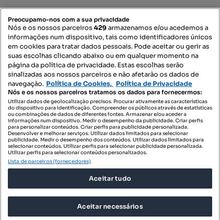
PORTAIS
Preocupamo-nos com a sua privacidade
Nós e os nossos parceiros
429
armazenamos e/ou acedemos a
informações num dispositivo, tais como identificadores únicos
Mapa do Site
em cookies para tratar dados pessoais. Pode aceitar ou gerir as
suas escolhas clicando abaixo ou em qualquer momento na
página da política de privacidade. Estas escolhas serão
sinalizadas aos nossos parceiros e não afetarão os dados de
Contacte-nos
navegação.
Política de Cookies,
Política de Privacidade
Nós e os nossos parceiros tratamos os dados para fornecermos:
Utilizar dados de geolocalização precisos. Procurar ativamente as características
do dispositivo para identificação. Compreender os públicos através de estatísticas
SIGA-NOS:
ou combinações de dados de diferentes fontes. Armazenar e/ou aceder a
informações num dispositivo. Medir o desempenho da publicidade. Criar perfis
para personalizar conteúdos. Criar perfis para publicidade personalizada.
Desenvolver e melhorar serviços. Utilizar dados limitados para selecionar
publicidade. Medir o desempenho dos conteúdos. Utilizar dados limitados para
selecionar conteúdos. Utilizar perfis para selecionar publicidade personalizada.
DESCARREGAR NA:
Utilizar perfis para selecionar conteúdos personalizados.
Lista de parceiros (fornecedores)
Aceitar tudo
Aceitar necessários
© 2026 Imovirtual.com, OLX Portugal, S.A.