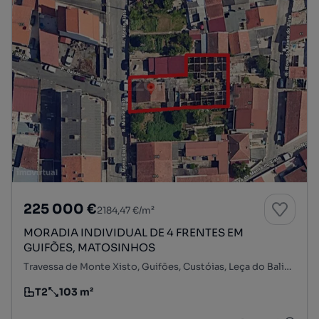
225 000 €
2184,47 €/m²
MORADIA INDIVIDUAL DE 4 FRENTES EM
GUIFÕES, MATOSINHOS
Travessa de Monte Xisto, Guifões, Custóias, Leça do Balio e Guifões, Matosinhos, Porto
T2
103 m²
Tipologia
Preço por metro quadrado