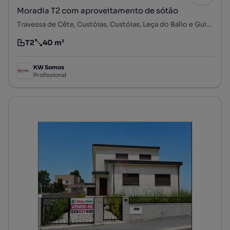
Moradia T2 com aproveitamento de sótão
Travessa de Cête, Custóias, Custóias, Leça do Balio e Guifões, Matosinhos, Porto
T2
40 m²
Tipologia
Preço por metro quadrado
KW Somos
Profissional