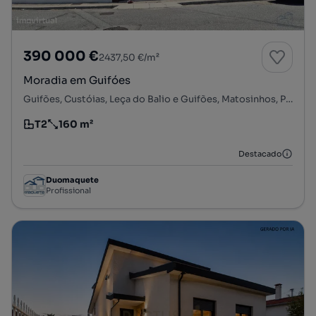
390 000 €
2437,50 €/m²
Moradia em Guifóes
Guifões, Custóias, Leça do Balio e Guifões, Matosinhos, Porto
T2
160 m²
Tipologia
Preço por metro quadrado
Destacado
Duomaquete
Profissional