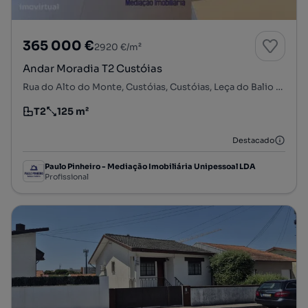
365 000 €
2920 €/m²
Andar Moradia T2 Custóias
Rua do Alto do Monte, Custóias, Custóias, Leça do Balio e Guifões, Matosinhos, Porto
T2
125 m²
Tipologia
Preço por metro quadrado
Destacado
Paulo Pinheiro - Mediação Imobiliária Unipessoal LDA
Profissional