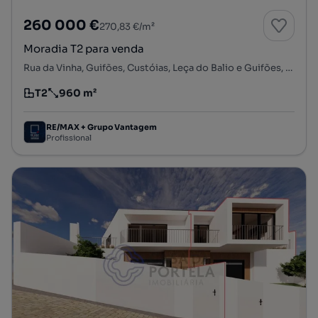
260 000 €
270,83 €/m²
Moradia T2 para venda
Rua da Vinha, Guifões, Custóias, Leça do Balio e Guifões, Matosinhos, Porto
T2
960 m²
Tipologia
Preço por metro quadrado
RE/MAX + Grupo Vantagem
Profissional