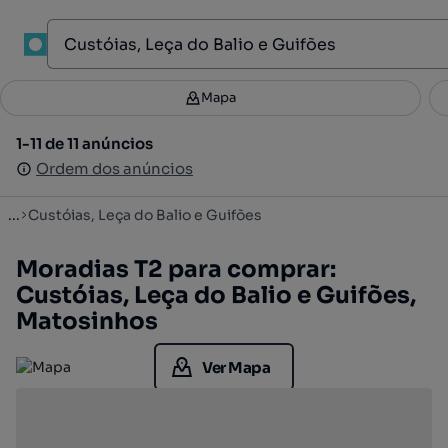
1
Mapa
Mapa
Filtros
Guardar pesquisa
3
1-11 de 11 anúncios
1-11 de 11 anúncios
Ordenar
Ordem dos anúncios
Ordem dos anúncios
...
Custóias, Leça do Balio e Guifões
Moradias T2 para comprar:
Custóias, Leça do Balio e Guifões,
Matosinhos
Ver Mapa