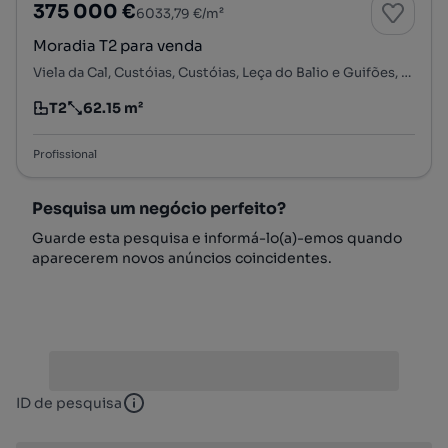
375 000 €
6033,79 €/m²
Moradia T2 para venda
Viela da Cal, Custóias, Custóias, Leça do Balio e Guifões, Matosinhos, Porto
T2
62.15 m²
Tipologia
Preço por metro quadrado
Profissional
Pesquisa um negócio perfeito?
Guarde esta pesquisa e informá-lo(a)-emos quando
aparecerem novos anúncios coincidentes.
ID de pesquisa
ID de pesquisa