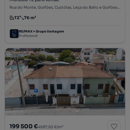
Rua do Monte, Guifões, Custóias, Leça do Balio e Guifões, Matosinhos, Porto
T2
76 m²
Tipologia
Preço por metro quadrado
RE/MAX + Grupo Vantagem
Profissional
199 500 €
4987,50 €/m²