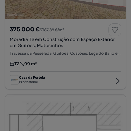
375 000 €
3787,88 €/m²
Moradia T2 em Construção com Espaço Exterior
em Guifões, Matosinhos
Travessa da Pesselada, Guifões, Custóias, Leça do Balio e Guifões, Matosinhos, Porto
T2
99 m²
Tipologia
Preço por metro quadrado
Casa da Portela
Profissional